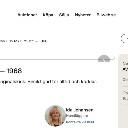
Auktioner
Köpa
Sälja
Nyheter
Bilweb.se
chevr
ss G 15 Mk Il 750cc — 1968
Ne
 — 1968
AV
Del
iginalskick. Besiktigad för alltid och körklar.
Ob
16
Ida Johansen
Handläggare
Kontakta via mail