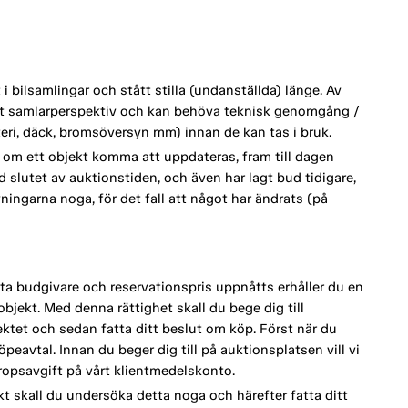
 bilsamlingar och stått stilla (undanställda) länge. Av
ett samlarperspektiv och kan behöva teknisk genomgång /
tteri, däck, bromsöversyn mm) innan de kan tas i bruk.
om ett objekt komma att uppdateras, fram till dagen
d slutet av auktionstiden, och även har lagt bud tidigare,
vningarna noga, för det fall att något har ändrats (på
a budgivare och reservationspris uppnåtts erhåller du en
bjekt. Med denna rättighet skall du bege dig till
tet och sedan fatta ditt beslut om köp. Först när du
eavtal. Innan du beger dig till på auktionsplatsen vill vi
opsavgift på vårt klientmedelskonto.
kt skall du undersöka detta noga och härefter fatta ditt