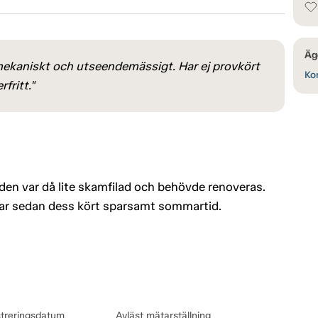
Äg
mekaniskt och utseendemässigt. Har ej provkört
Kon
fritt."
en var då lite skamfilad och behövde renoveras.
ar sedan dess kört sparsamt sommartid.
streringsdatum
Avläst mätarställning