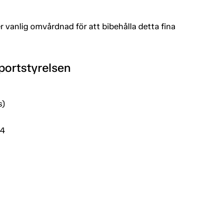
 vanlig omvårdnad för att bibehålla detta fina
portstyrelsen
s)
24