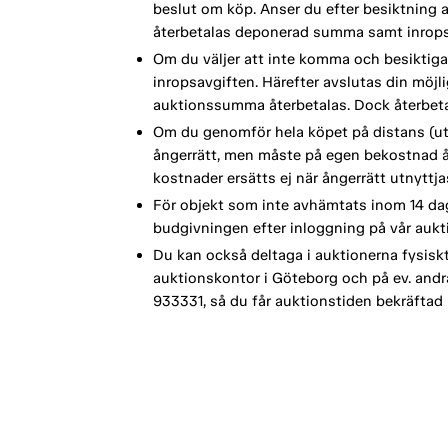
beslut om köp. Anser du efter besiktning a
återbetalas deponerad summa samt inrops
Om du väljer att inte komma och besiktiga
inropsavgiften. Härefter avslutas din möj
auktionssumma återbetalas. Dock återbetal
Om du genomför hela köpet på distans (ut
ångerrätt, men måste på egen bekostnad å
kostnader ersätts ej när ångerrätt utnyttja
För objekt som inte avhämtats inom 14 dag
budgivningen efter inloggning på vår aukt
Du kan också deltaga i auktionerna fysisk
auktionskontor i Göteborg och på ev. andra 
933331, så du får auktionstiden bekräftad