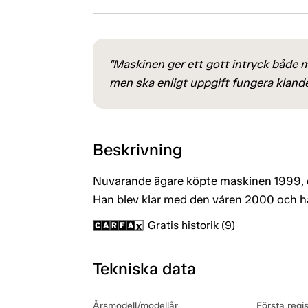
"Maskinen ger ett gott intryck både 
men ska enligt uppgift fungera klander
Beskrivning
Nuvarande ägare köpte maskinen 1999, d
Han blev klar med den våren 2000 och h
Gratis historik (9)
Tekniska data
Årsmodell/modellår
Första regi