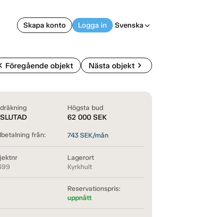
Skapa konto
Logga in
Svenska
arrow_back_ios
on_left
chevron_right
Föregående objekt
Nästa objekt
dräkning
Högsta bud
SLUTAD
62 000
SEK
betalning från:
743
SEK/mån
jektnr
Lagerort
399
Kyrkhult
Reservationspris:
uppnått