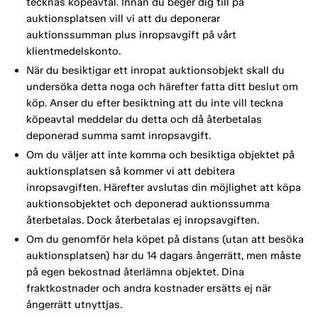
tecknas köpeavtal. Innan du beger dig till på
auktionsplatsen vill vi att du deponerar
auktionssumman plus inropsavgift på vårt
klientmedelskonto.
När du besiktigar ett inropat auktionsobjekt skall du
undersöka detta noga och härefter fatta ditt beslut om
köp. Anser du efter besiktning att du inte vill teckna
köpeavtal meddelar du detta och då återbetalas
deponerad summa samt inropsavgift.
Om du väljer att inte komma och besiktiga objektet på
auktionsplatsen så kommer vi att debitera
inropsavgiften. Härefter avslutas din möjlighet att köpa
auktionsobjektet och deponerad auktionssumma
återbetalas. Dock återbetalas ej inropsavgiften.
Om du genomför hela köpet på distans (utan att besöka
auktionsplatsen) har du 14 dagars ångerrätt, men måste
på egen bekostnad återlämna objektet. Dina
fraktkostnader och andra kostnader ersätts ej när
ångerrätt utnyttjas.