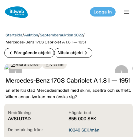
Logga in
tog
Startsida
/
Auktion
/
Septemberauktion 2022
/
Mercedes-Benz 170S Cabriolet A 1.8 l — 1951
chevron_left
chevron_right
Föregående objekt
Nästa objekt
Visa alla bilder
Visa film
Mercedes-Benz 170S Cabriolet A 1.8 l — 1951
En eftertraktad Mercedesmodell med skinn, ädelträ och sufflett.
Vilken annan lyx kan man önska sig?
Nedräkning
Högsta bud
AVSLUTAD
855 000
SEK
Delbetalning från:
10240
SEK/mån