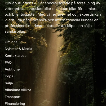
Bilweb Auctions AB är specialiserade på försäljning av
veteranbilar, entusiastbilar och sportbilar för samlare
och bilentusiaster. Med vår erfarenhet och expertis kan
vi erbjuda både svenska och internationella kunder en
professionell marknadsplats för att köpa och sälja
samlarbilar.
Om oss
Nyheter & Media
Kontakta oss
FAQ
Auktioner
Köpa
Sälja
Allmänna villkor
Transport
Finansiering