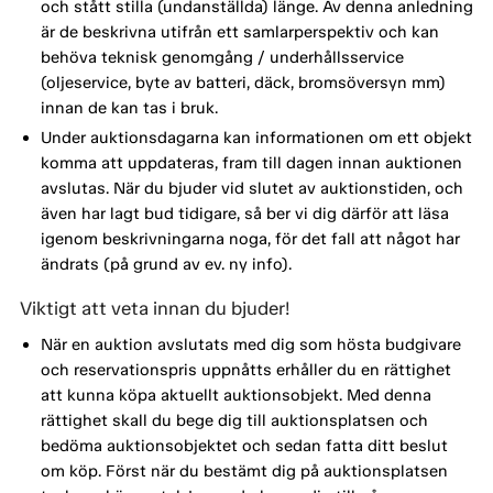
och stått stilla (undanställda) länge. Av denna anledning
är de beskrivna utifrån ett samlarperspektiv och kan
behöva teknisk genomgång / underhållsservice
(oljeservice, byte av batteri, däck, bromsöversyn mm)
innan de kan tas i bruk.
Under auktionsdagarna kan informationen om ett objekt
komma att uppdateras, fram till dagen innan auktionen
avslutas. När du bjuder vid slutet av auktionstiden, och
även har lagt bud tidigare, så ber vi dig därför att läsa
igenom beskrivningarna noga, för det fall att något har
ändrats (på grund av ev. ny info).
Viktigt att veta innan du bjuder!
När en auktion avslutats med dig som hösta budgivare
och reservationspris uppnåtts erhåller du en rättighet
att kunna köpa aktuellt auktionsobjekt. Med denna
rättighet skall du bege dig till auktionsplatsen och
bedöma auktionsobjektet och sedan fatta ditt beslut
om köp. Först när du bestämt dig på auktionsplatsen