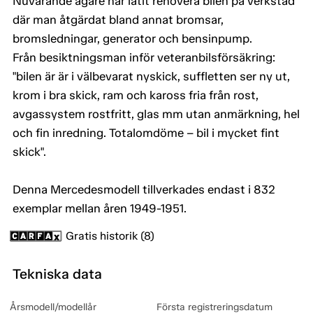
Nuvarande ägare har låtit renovera bilen på verkstad
där man åtgärdat bland annat bromsar,
bromsledningar, generator och bensinpump.
Från besiktningsman inför veteranbilsförsäkring:
"bilen är är i välbevarat nyskick, suffletten ser ny ut,
krom i bra skick, ram och kaross fria från rost,
avgassystem rostfritt, glas mm utan anmärkning, hel
och fin inredning. Totalomdöme – bil i mycket fint
skick".
Denna Mercedesmodell tillverkades endast i 832
exemplar mellan åren 1949-1951.
Gratis historik (8)
Tekniska data
Årsmodell/modellår
Första registreringsdatum