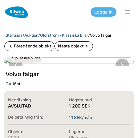
Logga in
tog
Startsida
/
Auktion
/
Olofström - Klassiska bilar
/
Volvo fälgar
chevron_left
chevron_right
Föregående objekt
Nästa objekt
Visa alla bilder
Volvo fälgar
Ca 16st
Nedräkning
Högsta bud
AVSLUTAD
1 200
SEK
Delbetalning från:
14
SEK/mån
Objektnr
Lagerort
10216
Olofström