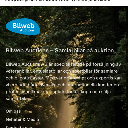
Bilweb Auctions – Samlarbilar på auktion
Bilweb Auctions AB är specialiserade på försäljning av
veteranbilar, entusiastbilar och sportbilar för samlare
och bilentusiaster. Med vår erfarenhet och expertis kan
vi erbjuda både svenska och internationella kunder en
professionell marknadsplats för att köpa och sälja
samlarbilar.
Om oss
Nyheter & Media
Kontakta oss