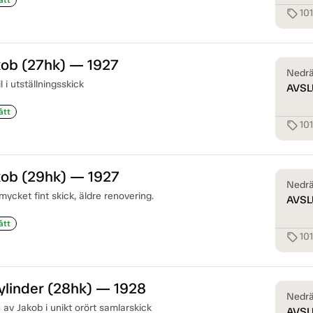
10
sell
kob (27hk) — 1927
Nedrä
 i utställningsskick
AVSL
ått
10
sell
kob (29hk) — 1927
Nedrä
i mycket fint skick, äldre renovering.
AVSL
ått
10
sell
ylinder (28hk) — 1928
Nedrä
 av Jakob i unikt orört samlarskick
AVSL