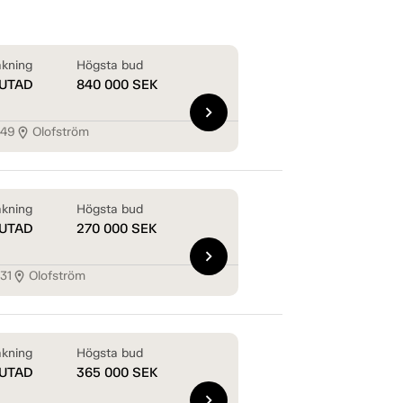
kning
Högsta bud
UTAD
840 000
SEK
chevron_right
149
Olofström
location_on
kning
Högsta bud
UTAD
270 000
SEK
chevron_right
31
Olofström
location_on
kning
Högsta bud
UTAD
365 000
SEK
chevron_right