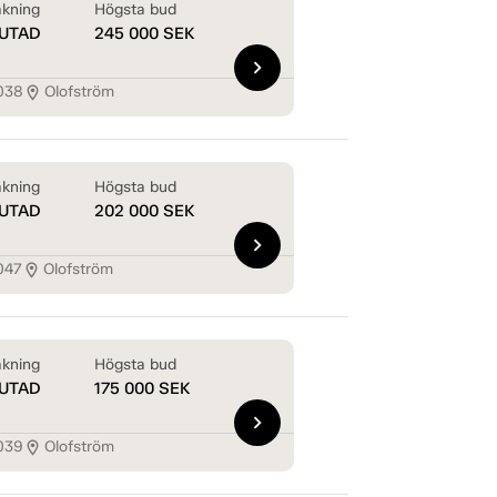
kning
Högsta bud
UTAD
245 000
SEK
chevron_right
038
Olofström
location_on
kning
Högsta bud
UTAD
202 000
SEK
chevron_right
047
Olofström
location_on
kning
Högsta bud
UTAD
175 000
SEK
chevron_right
039
Olofström
location_on