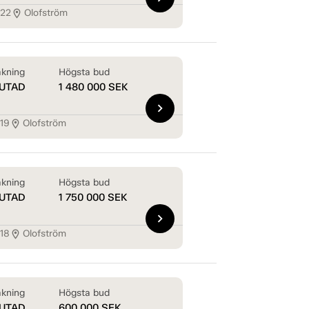
122
Olofström
location_on
kning
Högsta bud
UTAD
1 480 000
SEK
chevron_right
119
Olofström
location_on
kning
Högsta bud
UTAD
1 750 000
SEK
chevron_right
118
Olofström
location_on
kning
Högsta bud
UTAD
600 000
SEK