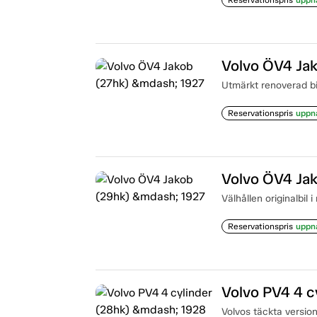
Volvo ÖV4 Ja
Utmärkt renoverad bil
Reservationspris
uppn
Volvo ÖV4 Ja
Välhållen originalbil 
Reservationspris
uppn
Volvo PV4 4 c
Volvos täckta version