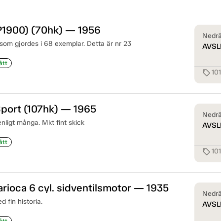
P1900) (70hk) — 1956
Nedrä
 som gjordes i 68 exemplar. Detta är nr 23
AVSL
ått
10
sell
port (107hk) — 1965
Nedrä
enligt många. Mkt fint skick
AVSL
ått
101
sell
rioca 6 cyl. sidventilsmotor — 1935
Nedrä
d fin historia.
AVSL
ått