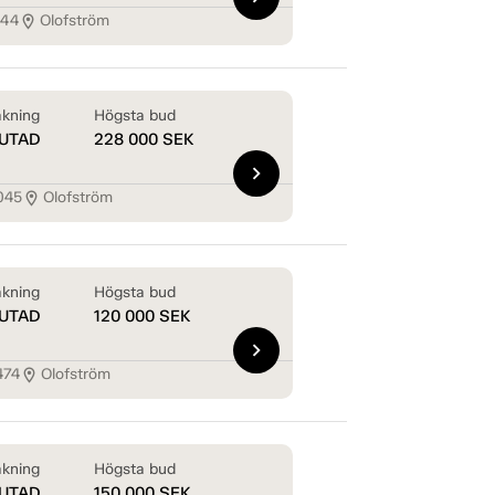
144
Olofström
location_on
kning
Högsta bud
UTAD
228 000
SEK
chevron_right
045
Olofström
location_on
kning
Högsta bud
UTAD
120 000
SEK
chevron_right
474
Olofström
location_on
kning
Högsta bud
UTAD
150 000
SEK