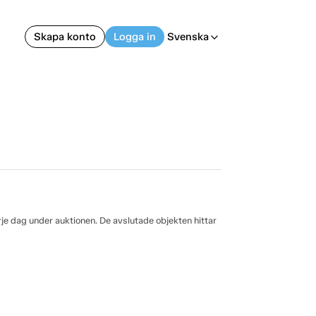
Skapa konto
Logga in
Svenska
arrow_back_ios
rje dag under auktionen. De avslutade objekten hittar