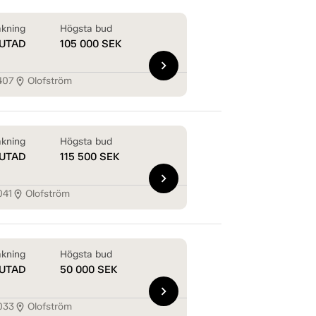
kning
Högsta bud
UTAD
105 000
SEK
chevron_right
407
Olofström
location_on
kning
Högsta bud
UTAD
115 500
SEK
chevron_right
041
Olofström
location_on
kning
Högsta bud
UTAD
50 000
SEK
chevron_right
033
Olofström
location_on