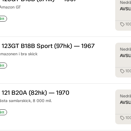
Nedrä
 Amazon GT
AVSL
ått
10
sell
 123GT B18B Sport (97hk) — 1967
Nedrä
mazonen i bra skick
AVSL
ått
10
sell
 121 B20A (82hk) — 1970
Nedrä
ästa samlarskick, 8 000 mil.
AVSL
ått
10
sell