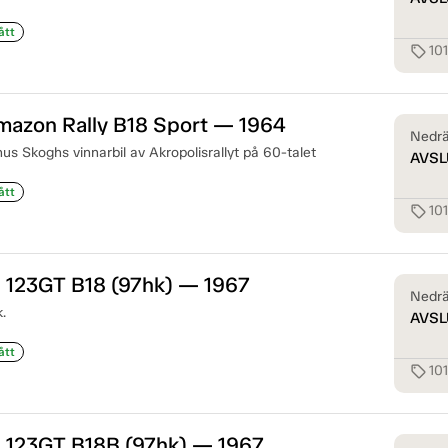
ått
10
sell
mazon Rally B18 Sport — 1964
Nedrä
s Skoghs vinnarbil av Akropolisrallyt på 60-talet
AVSL
ått
10
sell
 123GT B18 (97hk) — 1967
Nedrä
.
AVSL
ått
10
sell
 123GT B18B (97hk) — 1967