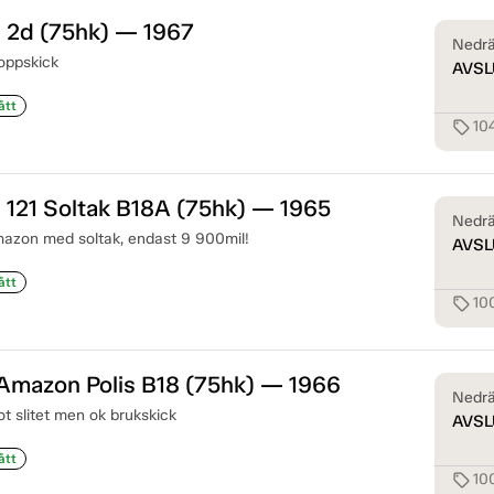
 2d (75hk) — 1967
Nedrä
toppskick
AVSL
ått
10
sell
121 Soltak B18A (75hk) — 1965
Nedrä
Amazon med soltak, endast 9 900mil!
AVSL
ått
10
sell
 Amazon Polis B18 (75hk) — 1966
Nedrä
ot slitet men ok brukskick
AVSL
ått
10
sell