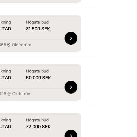
kning
Högsta bud
UTAD
31 500
SEK
chevron_right
365
Olofström
location_on
kning
Högsta bud
UTAD
50 000
SEK
chevron_right
026
Olofström
location_on
kning
Högsta bud
UTAD
72 000
SEK
chevron_right