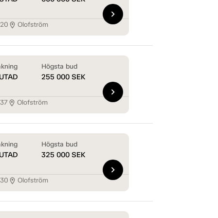
chevron_right
120
Olofström
location_on
kning
Högsta bud
UTAD
255 000
SEK
chevron_right
137
Olofström
location_on
kning
Högsta bud
UTAD
325 000
SEK
chevron_right
130
Olofström
location_on