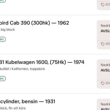
10
sell
bird Cab 390 (300hk) — 1962
Nedrä
big block
AVSL
ått
10
sell
81 Kubelwagen 1600, (75Hk) — 1974
Nedrä
ultbil i Kalifornien, toppskick
AVSL
ått
10
sell
 cylinder, bensin — 1931
Nedrä
skick, fin att köra
AVSL