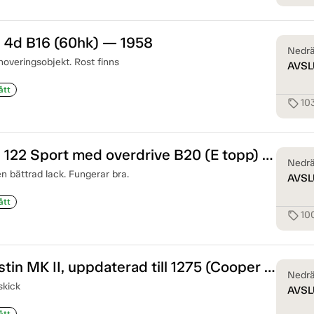
 4d B16 (60hk) — 1958
Nedrä
enoveringsobjekt. Rost finns
AVSL
ått
10
sell
Volvo Amazon 122 Sport med overdrive B20 (E topp) — 1966
Nedrä
en bättrad lack. Fungerar bra.
AVSL
ått
10
sell
BMC 1000 Austin MK II, uppdaterad till 1275 (Cooper replika) — 1969
Nedrä
skick
AVSL
ått