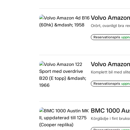
Volvo Amazon
Orört, ovanligt bra r
Reservationspris
uppn
Komplett bil med slit
Reservationspris
uppn
Körglädje i fint bruks
Reservationspris
uppn