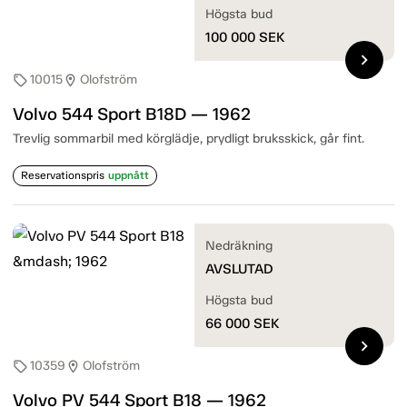
Högsta bud
100 000
SEK
chevron_right
10015
Olofström
sell
location_on
Volvo 544 Sport B18D — 1962
Trevlig sommarbil med körglädje, prydligt bruksskick, går fint.
Reservationspris
uppnått
Nedräkning
AVSLUTAD
Högsta bud
66 000
SEK
chevron_right
10359
Olofström
sell
location_on
Volvo PV 544 Sport B18 — 1962