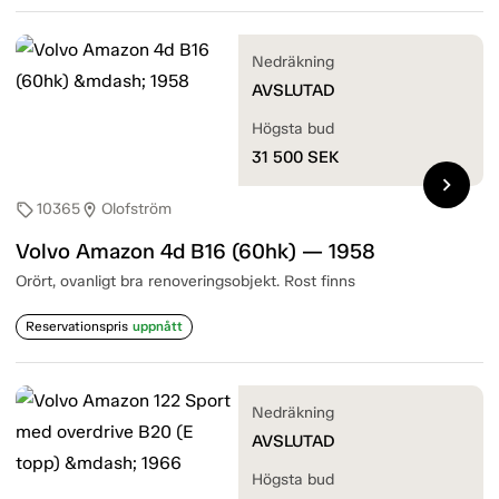
Nedräkning
AVSLUTAD
Högsta bud
31 500
SEK
chevron_right
10365
Olofström
sell
location_on
Volvo Amazon 4d B16 (60hk) — 1958
Orört, ovanligt bra renoveringsobjekt. Rost finns
Reservationspris
uppnått
Nedräkning
AVSLUTAD
Högsta bud