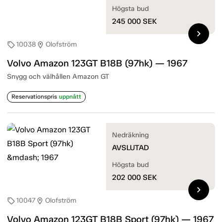
Högsta bud
245 000
SEK
chevron_right
10038
Olofström
sell
location_on
Volvo Amazon 123GT B18B (97hk) — 1967
Snygg och välhållen Amazon GT
Reservationspris
uppnått
Nedräkning
AVSLUTAD
Högsta bud
202 000
SEK
chevron_right
10047
Olofström
sell
location_on
Volvo Amazon 123GT B18B Sport (97hk) — 1967