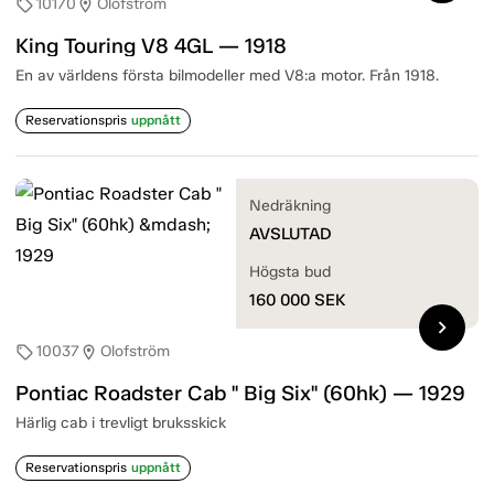
10170
Olofström
sell
location_on
King Touring V8 4GL — 1918
En av världens första bilmodeller med V8:a motor. Från 1918.
Reservationspris
uppnått
Nedräkning
AVSLUTAD
Högsta bud
160 000
SEK
chevron_right
10037
Olofström
sell
location_on
Pontiac Roadster Cab " Big Six" (60hk) — 1929
Härlig cab i trevligt bruksskick
Reservationspris
uppnått