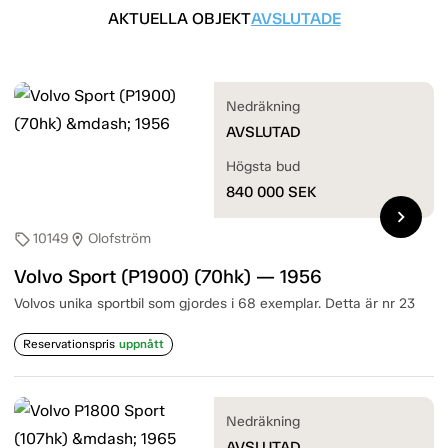
AKTUELLA OBJEKT
AVSLUTADE
Nedräkning
AVSLUTAD
Högsta bud
840 000
SEK
chevron_right
10149
Olofström
sell
location_on
Volvo Sport (P1900) (70hk) — 1956
Volvos unika sportbil som gjordes i 68 exemplar. Detta är nr 23
Reservationspris
uppnått
Nedräkning
AVSLUTAD