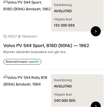
Nedräkning
AVSLUTAD
Högsta bud
132 000
SEK
chevron_right
10027
Olofström
sell
location_on
Volvo PV 544 Sport, B18D (90hk) — 1962
Mycket välvårdat bruksskick och går bra.
Reservationspris
uppnått
Nedräkning
AVSLUTAD
Högsta bud
240 000
SEK
chevron_right