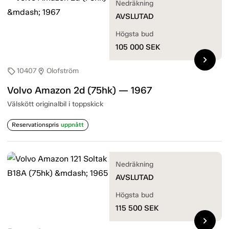
Nedräkning
AVSLUTAD
Högsta bud
105 000
SEK
chevron_right
10407
Olofström
sell
location_on
Volvo Amazon 2d (75hk) — 1967
Välskött originalbil i toppskick
Reservationspris
uppnått
Nedräkning
AVSLUTAD
Högsta bud
115 500
SEK
chevron_right