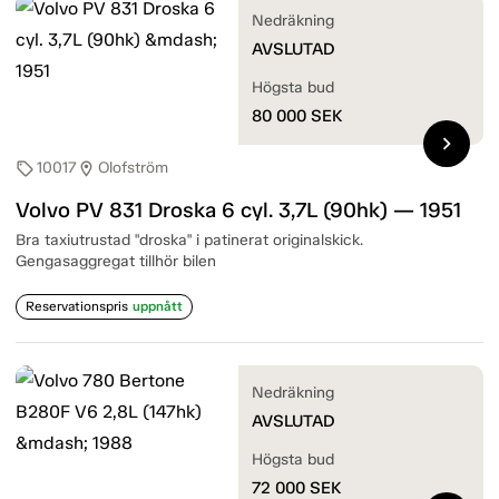
Nedräkning
AVSLUTAD
Högsta bud
80 000
SEK
chevron_right
10017
Olofström
sell
location_on
Volvo PV 831 Droska 6 cyl. 3,7L (90hk) — 1951
Bra taxiutrustad "droska" i patinerat originalskick.
Gengasaggregat tillhör bilen
Reservationspris
uppnått
Nedräkning
AVSLUTAD
Högsta bud
72 000
SEK