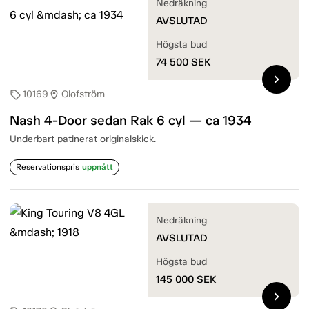
Nedräkning
AVSLUTAD
Högsta bud
74 500
SEK
chevron_right
10169
Olofström
sell
location_on
Nash 4-Door sedan Rak 6 cyl — ca 1934
Underbart patinerat originalskick.
Reservationspris
uppnått
Nedräkning
AVSLUTAD
Högsta bud
145 000
SEK
chevron_right