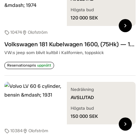
Högsta bud
120 000
SEK
chevron_right
10474
Olofström
sell
location_on
Volkswagen 181 Kubelwagen 1600, (75Hk) — 1974
VW:s jeep som blivit kultbil i Kalifornien, toppskick
Reservationspris
uppnått
Nedräkning
AVSLUTAD
Högsta bud
150 000
SEK
chevron_right
10384
Olofström
sell
location_on