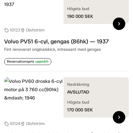
Högsta bud
190 000
SEK
chevron_right
10123
Olofström
sell
location_on
Volvo PV51 6-cyl, gengas (86hk) — 1937
Fint renoverat originalskick, intressant med gengas
Reservationspris
uppnått
Nedräkning
AVSLUTAD
Högsta bud
170 000
SEK
chevron_right
10124
Olofström
sell
location_on