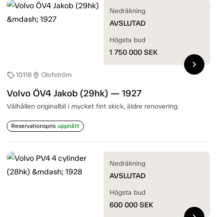
Nedräkning
AVSLUTAD
Högsta bud
1 750 000
SEK
chevron_right
10118
Olofström
sell
location_on
Volvo ÖV4 Jakob (29hk) — 1927
Välhållen originalbil i mycket fint skick, äldre renovering.
Reservationspris
uppnått
Nedräkning
AVSLUTAD
Högsta bud
600 000
SEK
chevron_right