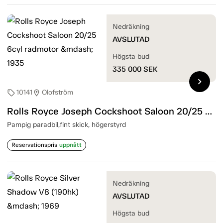
Nedräkning
AVSLUTAD
Högsta bud
335 000
SEK
chevron_right
10141
Olofström
sell
location_on
Rolls Royce Joseph Cockshoot Saloon 20/25 6cyl radmotor — 1935
Pampig paradbil,fint skick, högerstyrd
Reservationspris
uppnått
Nedräkning
AVSLUTAD
Högsta bud