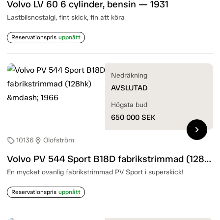
Volvo LV 60 6 cylinder, bensin — 1931
Lastbilsnostalgi, fint skick, fin att köra
Reservationspris
uppnått
Nedräkning
AVSLUTAD
Högsta bud
650 000
SEK
chevron_right
10136
Olofström
sell
location_on
Volvo PV 544 Sport B18D fabrikstrimmad (128hk) — 1966
En mycket ovanlig fabrikstrimmad PV Sport i superskick!
Reservationspris
uppnått