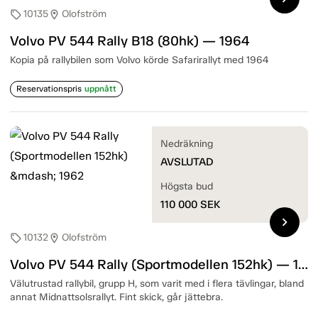
10135
Olofström
sell
location_on
Volvo PV 544 Rally B18 (80hk) — 1964
Kopia på rallybilen som Volvo körde Safarirallyt med 1964
Reservationspris
uppnått
Nedräkning
AVSLUTAD
Högsta bud
110 000
SEK
chevron_right
10132
Olofström
sell
location_on
Volvo PV 544 Rally (Sportmodellen 152hk) — 1962
Välutrustad rallybil, grupp H, som varit med i flera tävlingar, bland
annat Midnattsolsrallyt. Fint skick, går jättebra.