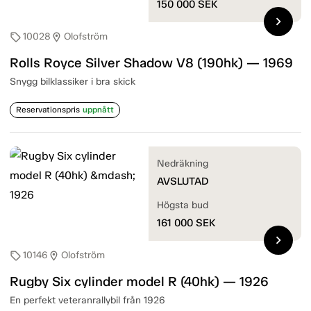
150 000
SEK
chevron_right
10028
Olofström
sell
location_on
Rolls Royce Silver Shadow V8 (190hk) — 1969
Snygg bilklassiker i bra skick
Reservationspris
uppnått
Nedräkning
AVSLUTAD
Högsta bud
161 000
SEK
chevron_right
10146
Olofström
sell
location_on
Rugby Six cylinder model R (40hk) — 1926
En perfekt veteranrallybil från 1926