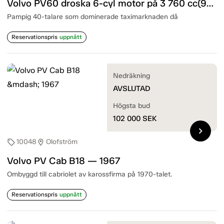
Volvo PV60 droska 6-cyl motor på 3 760 cc(90hk) — 1946
Pampig 40-talare som dominerade taximarknaden då
Reservationspris
uppnått
Nedräkning
AVSLUTAD
Högsta bud
102 000
SEK
chevron_right
10048
Olofström
sell
location_on
Volvo PV Cab B18 — 1967
Ombyggd till cabriolet av karossfirma på 1970-talet.
Reservationspris
uppnått