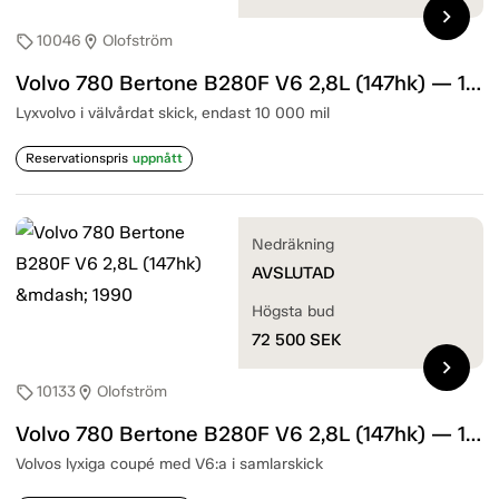
chevron_right
10046
Olofström
sell
location_on
Volvo 780 Bertone B280F V6 2,8L (147hk) — 1988
Lyxvolvo i välvårdat skick, endast 10 000 mil
Reservationspris
uppnått
Nedräkning
AVSLUTAD
Högsta bud
72 500
SEK
chevron_right
10133
Olofström
sell
location_on
Volvo 780 Bertone B280F V6 2,8L (147hk) — 1990
Volvos lyxiga coupé med V6:a i samlarskick