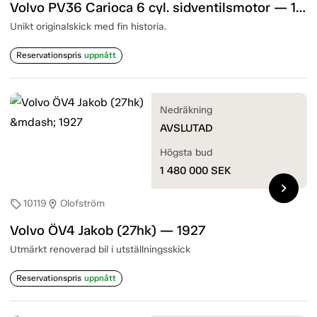
Volvo PV36 Carioca 6 cyl. sidventilsmotor — 1935
Unikt originalskick med fin historia.
Reservationspris
uppnått
Nedräkning
AVSLUTAD
Högsta bud
1 480 000
SEK
chevron_right
10119
Olofström
sell
location_on
Volvo ÖV4 Jakob (27hk) — 1927
Utmärkt renoverad bil i utställningsskick
Reservationspris
uppnått