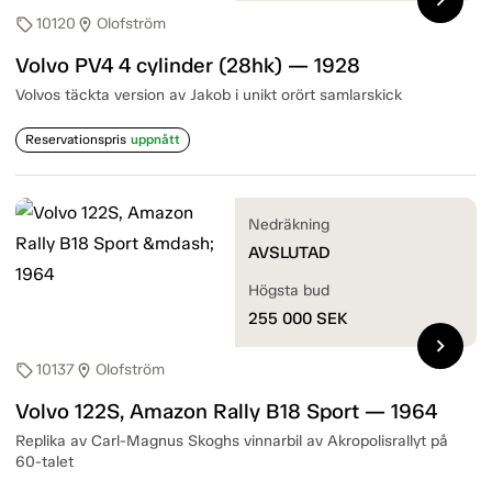
10120
Olofström
sell
location_on
Volvo PV4 4 cylinder (28hk) — 1928
Volvos täckta version av Jakob i unikt orört samlarskick
Reservationspris
uppnått
Nedräkning
AVSLUTAD
Högsta bud
255 000
SEK
chevron_right
10137
Olofström
sell
location_on
Volvo 122S, Amazon Rally B18 Sport — 1964
Replika av Carl-Magnus Skoghs vinnarbil av Akropolisrallyt på
60-talet