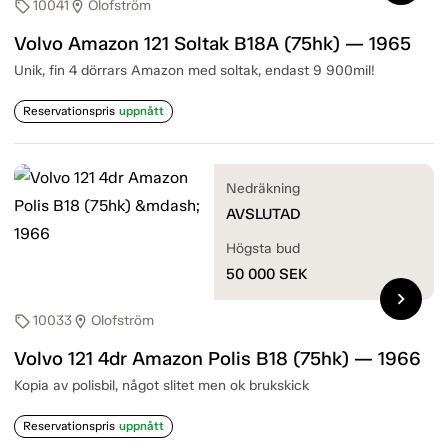
10041
Olofström
sell
location_on
Volvo Amazon 121 Soltak B18A (75hk) — 1965
Unik, fin 4 dörrars Amazon med soltak, endast 9 900mil!
Reservationspris
uppnått
Nedräkning
AVSLUTAD
Högsta bud
50 000
SEK
chevron_right
10033
Olofström
sell
location_on
Volvo 121 4dr Amazon Polis B18 (75hk) — 1966
Kopia av polisbil, något slitet men ok brukskick
Reservationspris
uppnått