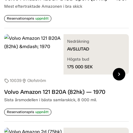
Mest eftertraktade Amazonen i bra skick
Reservationspris
uppnått
Nedräkning
AVSLUTAD
Högsta bud
175 000
SEK
chevron_right
10039
Olofström
sell
location_on
Volvo Amazon 121 B20A (82hk) — 1970
Sista årsmodellen i bästa samlarskick, 8 000 mil.
Reservationspris
uppnått