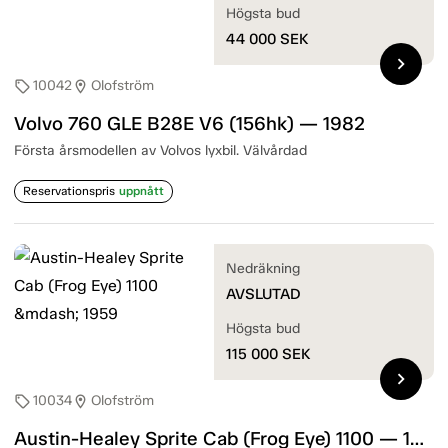
Högsta bud
44 000
SEK
chevron_right
10042
Olofström
sell
location_on
Volvo 760 GLE B28E V6 (156hk) — 1982
Första årsmodellen av Volvos lyxbil. Välvårdad
Reservationspris
uppnått
Nedräkning
AVSLUTAD
Högsta bud
115 000
SEK
chevron_right
10034
Olofström
sell
location_on
Austin-Healey Sprite Cab (Frog Eye) 1100 — 1959