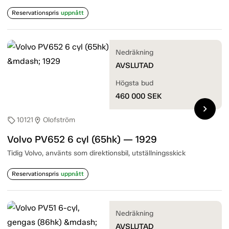
Reservationspris
uppnått
Nedräkning
AVSLUTAD
Högsta bud
460 000
SEK
chevron_right
10121
Olofström
sell
location_on
Volvo PV652 6 cyl (65hk) — 1929
Tidig Volvo, använts som direktionsbil, utställningsskick
Reservationspris
uppnått
Nedräkning
AVSLUTAD