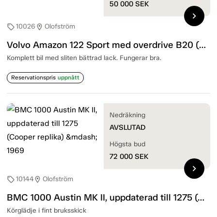
50 000
SEK
chevron_right
10026
Olofström
sell
location_on
Volvo Amazon 122 Sport med overdrive B20 (E topp) — 1966
Komplett bil med sliten bättrad lack. Fungerar bra.
Reservationspris
uppnått
Nedräkning
AVSLUTAD
Högsta bud
72 000
SEK
chevron_right
10144
Olofström
sell
location_on
BMC 1000 Austin MK II, uppdaterad till 1275 (Cooper replika) — 1969
Körglädje i fint bruksskick