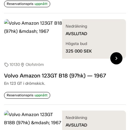
Reservationspris
uppnått
Nedräkning
AVSLUTAD
Högsta bud
325 000
SEK
chevron_right
10130
Olofström
sell
location_on
Volvo Amazon 123GT B18 (97hk) — 1967
En 123 GT i drömskick.
Reservationspris
uppnått
Nedräkning
AVSLUTAD