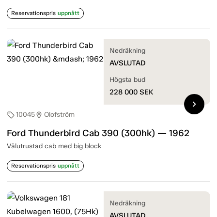
Reservationspris
uppnått
Nedräkning
AVSLUTAD
Högsta bud
228 000
SEK
chevron_right
10045
Olofström
sell
location_on
Ford Thunderbird Cab 390 (300hk) — 1962
Välutrustad cab med big block
Reservationspris
uppnått
Nedräkning
AVSLUTAD