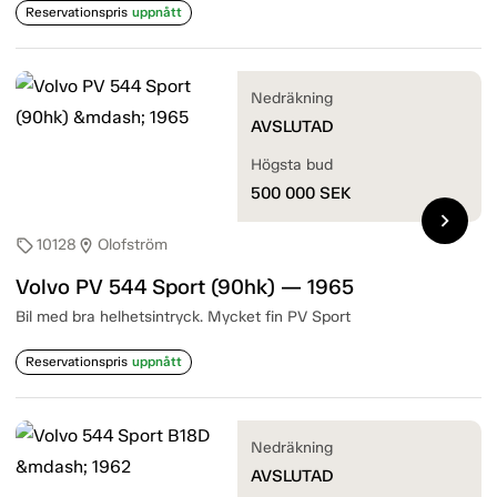
Reservationspris
uppnått
Nedräkning
AVSLUTAD
Högsta bud
500 000
SEK
chevron_right
10128
Olofström
sell
location_on
Volvo PV 544 Sport (90hk) — 1965
Bil med bra helhetsintryck. Mycket fin PV Sport
Reservationspris
uppnått
Nedräkning
AVSLUTAD