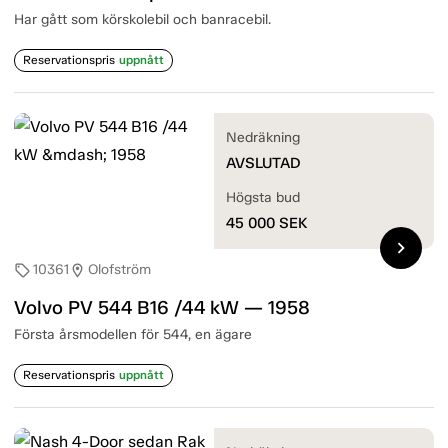
Har gått som körskolebil och banracebil.
Reservationspris
uppnått
Nedräkning
AVSLUTAD
Högsta bud
45 000
SEK
chevron_right
10361
Olofström
sell
location_on
Volvo PV 544 B16 /44 kW — 1958
Första årsmodellen för 544, en ägare
Reservationspris
uppnått