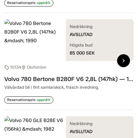
Reservationspris
uppnått
Nedräkning
AVSLUTAD
Högsta bud
85 000
SEK
chevron_right
10134
Olofström
sell
location_on
Volvo 780 Bertone B280F V6 2,8L (147hk) — 1990
Välvårdad bil i fint samlarskick, fräsch inredning.
Reservationspris
uppnått
Nedräkning
AVSLUTAD