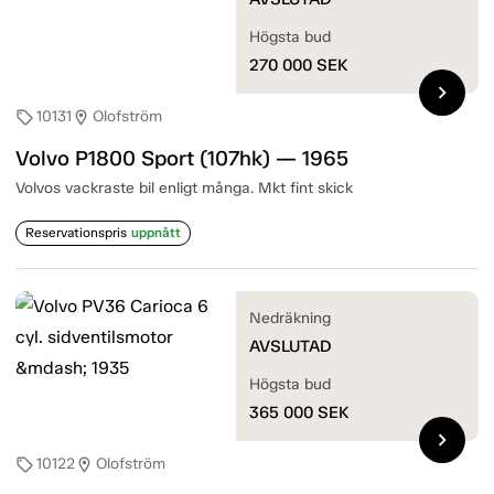
Högsta bud
270 000
SEK
chevron_right
10131
Olofström
sell
location_on
Volvo P1800 Sport (107hk) — 1965
Volvos vackraste bil enligt många. Mkt fint skick
Reservationspris
uppnått
Nedräkning
AVSLUTAD
Högsta bud
365 000
SEK
chevron_right
10122
Olofström
sell
location_on