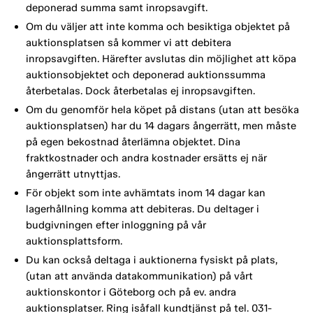
deponerad summa samt inropsavgift.
Om du väljer att inte komma och besiktiga objektet på
auktionsplatsen så kommer vi att debitera
inropsavgiften. Härefter avslutas din möjlighet att köpa
auktionsobjektet och deponerad auktionssumma
återbetalas. Dock återbetalas ej inropsavgiften.
Om du genomför hela köpet på distans (utan att besöka
auktionsplatsen) har du 14 dagars ångerrätt, men måste
på egen bekostnad återlämna objektet. Dina
fraktkostnader och andra kostnader ersätts ej när
ångerrätt utnyttjas.
För objekt som inte avhämtats inom 14 dagar kan
lagerhållning komma att debiteras. Du deltager i
budgivningen efter inloggning på vår
auktionsplattsform.
Du kan också deltaga i auktionerna fysiskt på plats,
(utan att använda datakommunikation) på vårt
auktionskontor i Göteborg och på ev. andra
auktionsplatser. Ring isåfall kundtjänst på tel. 031-