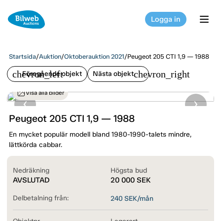
Logga in
tog
Startsida
/
Auktion
/
Oktoberauktion 2021
/
Peugeot 205 CTI 1,9 — 1988
chevron_left
chevron_right
Föregående objekt
Nästa objekt
Visa alla bilder
Peugeot 205 CTI 1,9 — 1988
En mycket populär modell bland 1980-1990-talets mindre,
lättkörda cabbar.
Nedräkning
Högsta bud
AVSLUTAD
20 000
SEK
Delbetalning från:
240
SEK/mån