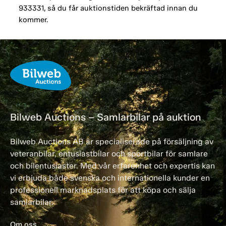
933331, så du får auktionstiden bekräftad innan du
kommer.
Bilweb Auctions – Samlarbilar på auktion
Bilweb Auctions AB är specialiserade på försäljning av
veteranbilar, entusiastbilar och sportbilar för samlare
och bilentusiaster. Med vår erfarenhet och expertis kan
vi erbjuda både svenska och internationella kunder en
professionell marknadsplats för att köpa och sälja
samlarbilar.
Om oss