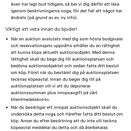
även har lagt bud tidigare, så ber vi dig därför att läsa
igenom beskrivningarna noga, för det fall att något har
ändrats (på grund av ev. ny info).
Viktigt att veta innan du bjuder!
När en auktion avslutats med dig som hösta budgivare
och reservationspris uppnåtts erhåller du en rättighet
att kunna köpa aktuellt auktionsobjekt. Med denna
rättighet skall du bege dig till auktionsplatsen och
bedöma auktionsobjektet och sedan fatta ditt beslut
om köp. Först när du bestämt dig på auktionsplatsen
tecknas köpeavtal. Innan du beger dig till på
auktionsplatsen vill vi att du deponerar
auktionssumman plus inropsavgift på vårt
klientmedelskonto.
När du besiktigar ett inropat auktionsobjekt skall du
undersöka detta noga och härefter fatta ditt beslut om
köp. Anser du efter besiktning att du inte vill teckna
köpeavtal meddelar du detta och då återbetalas