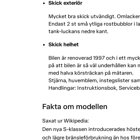
Skick exteriör
Mycket bra skick utvändigt. Omlacker
Endast 2 st små ytliga rostbubblor i l
tank-luckans nedre kant.
Skick helhet
Bilen är renoverad 1997 och i ett myc
på att bilen är så väl underhållen kan
med halva körsträckan på mätaren.
Stjärna, huvemblem, instegslister sam
Handlingar: Instruktionsbok, Servicebo
Fakta om modellen
Saxat ur Wikipedia:
Den nya S-klassen introducerades höste
och lägre bränsleförbrukning än hos före