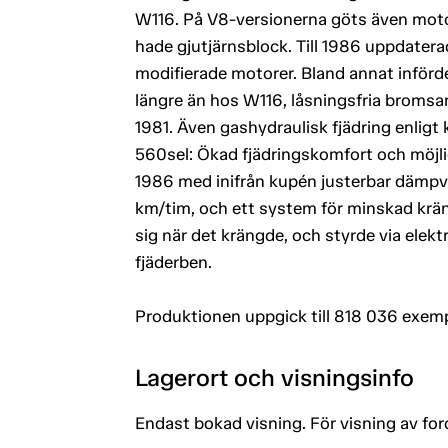
W116. På V8-versionerna göts även motor
hade gjutjärnsblock. Till 1986 uppdater
modifierade motorer. Bland annat införd
längre än hos W116, låsningsfria bromsa
1981. Även gashydraulisk fjädring enlig
560sel: Ökad fjädringskomfort och möjl
1986 med inifrån kupén justerbar dämpve
km/tim, och ett system för minskad kräng
sig när det krängde, och styrde via elektr
fjäderben.
Produktionen uppgick till 818 036 exemp
Lagerort och visningsinfo
Endast bokad visning. För visning av fo