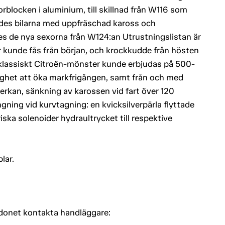
blocken i aluminium, till skillnad från W116 som
ades bilarna med uppfräschad kaross och
es de nya sexorna från W124:an Utrustningslistan är
r kunde fås från början, och krockkudde från hösten
t klassiskt Citroën-mönster kunde erbjudas på 500-
ighet att öka markfrigången, samt från och med
rkan, sänkning av karossen vid fart över 120
ning vid kurvtagning: en kvicksilverpärla flyttade
iska solenoider hydraultrycket till respektive
lar.
rdonet kontakta handläggare: