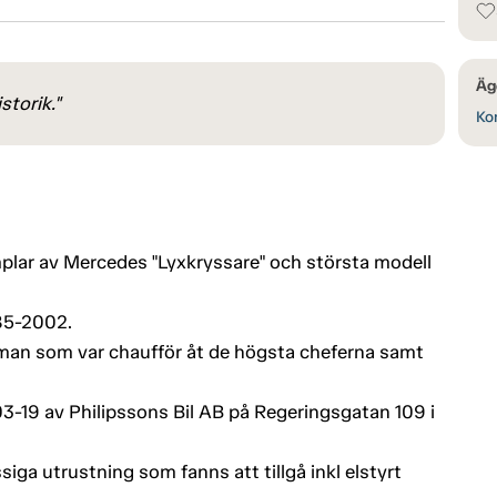
Äg
storik."
Kon
plar av Mercedes "Lyxkryssare" och största modell
985-2002.
man som var chaufför åt de högsta cheferna samt
3-19 av Philipssons Bil AB på Regeringsgatan 109 i
siga utrustning som fanns att tillgå inkl elstyrt