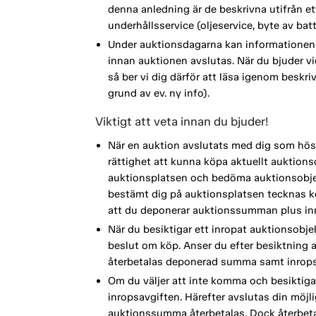
denna anledning är de beskrivna utifrån 
underhållsservice (oljeservice, byte av ba
Under auktionsdagarna kan informationen 
innan auktionen avslutas. När du bjuder vi
så ber vi dig därför att läsa igenom beskri
grund av ev. ny info).
Viktigt att veta innan du bjuder!
När en auktion avslutats med dig som höst
rättighet att kunna köpa aktuellt auktionso
auktionsplatsen och bedöma auktionsobjek
bestämt dig på auktionsplatsen tecknas köp
att du deponerar auktionssumman plus inr
När du besiktigar ett inropat auktionsobje
beslut om köp. Anser du efter besiktning a
återbetalas deponerad summa samt inrops
Om du väljer att inte komma och besiktiga
inropsavgiften. Härefter avslutas din möj
auktionssumma återbetalas. Dock återbetal