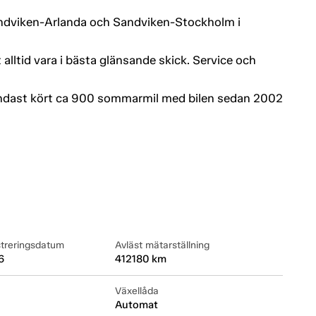
andviken-Arlanda och Sandviken-Stockholm i
 alltid vara i bästa glänsande skick. Service och
endast kört ca 900 sommarmil med bilen sedan 2002
streringsdatum
Avläst mätarställning
6
412180 km
Växellåda
Automat