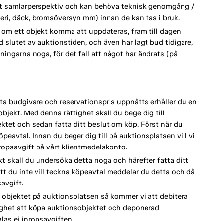
ett samlarperspektiv och kan behöva teknisk genomgång /
tteri, däck, bromsöversyn mm) innan de kan tas i bruk.
om ett objekt komma att uppdateras, fram till dagen
d slutet av auktionstiden, och även har lagt bud tidigare,
vningarna noga, för det fall att något har ändrats (på
a budgivare och reservationspris uppnåtts erhåller du en
bjekt. Med denna rättighet skall du bege dig till
tet och sedan fatta ditt beslut om köp. Först när du
eavtal. Innan du beger dig till på auktionsplatsen vill vi
opsavgift på vårt klientmedelskonto.
kt skall du undersöka detta noga och härefter fatta ditt
tt du inte vill teckna köpeavtal meddelar du detta och då
avgift.
 objektet på auktionsplatsen så kommer vi att debitera
lighet att köpa auktionsobjektet och deponerad
as ej inropsavgiften.