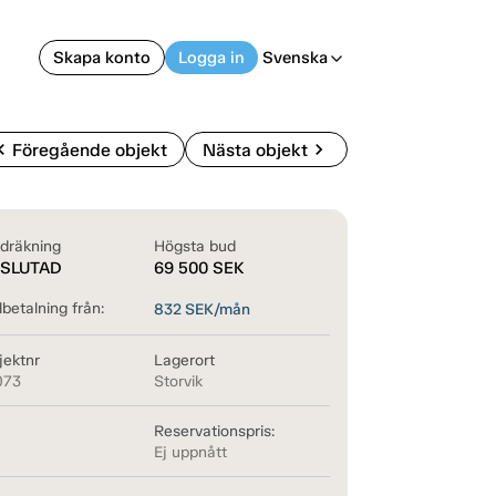
Skapa konto
Logga in
Svenska
arrow_back_ios
on_left
chevron_right
Föregående objekt
Nästa objekt
dräkning
Högsta bud
SLUTAD
69 500
SEK
betalning från:
832
SEK/mån
jektnr
Lagerort
073
Storvik
Reservationspris:
Ej uppnått