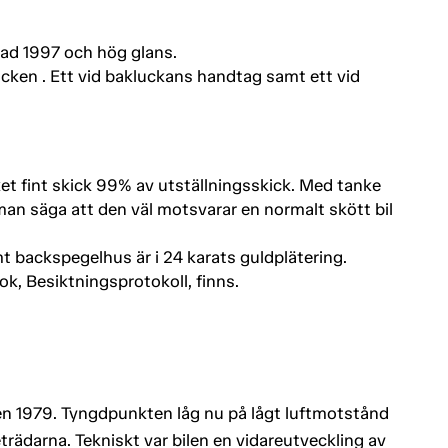
ad 1997 och hög glans.
acken . Ett vid bakluckans handtag samt ett vid
ket fint skick 99% av utställningsskick. Med tanke
 man säga att den väl motsvarar en normalt skött bil
t backspegelhus är i 24 karats guldplätering.
k, Besiktningsprotokoll, finns.
n 1979. Tyngdpunkten låg nu på lågt luftmotstånd
trädarna. Tekniskt var bilen en vidareutveckling av