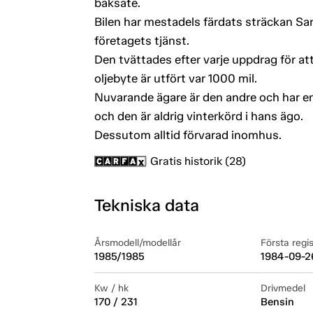
baksäte.
Bilen har mestadels färdats sträckan S
företagets tjänst.
Den tvättades efter varje uppdrag för att
oljebyte är utfört var 1000 mil.
Nuvarande ägare är den andre och har 
och den är aldrig vinterkörd i hans ägo.
Dessutom alltid förvarad inomhus.
Gratis historik (28)
Tekniska data
Årsmodell/modellår
Första regi
1985/1985
1984-09-2
Kw / hk
Drivmedel
170 / 231
Bensin