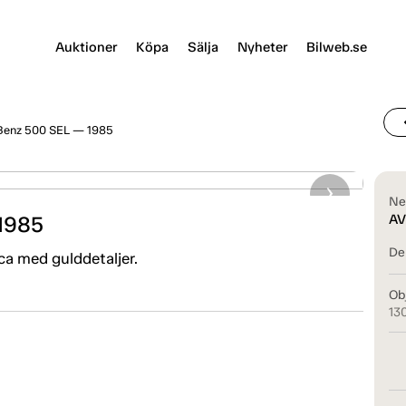
Auktioner
Köpa
Sälja
Nyheter
Bilweb.se
chevr
enz 500 SEL — 1985
Ne
1985
AV
Del
a med gulddetaljer.
Ob
13