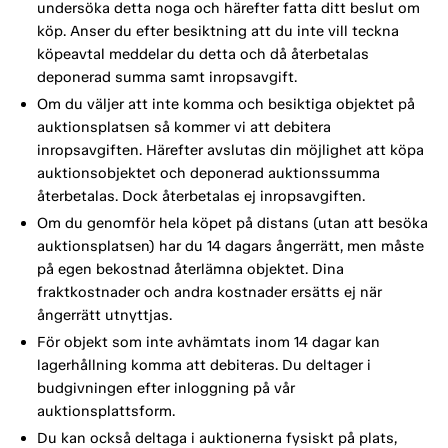
undersöka detta noga och härefter fatta ditt beslut om
köp. Anser du efter besiktning att du inte vill teckna
köpeavtal meddelar du detta och då återbetalas
deponerad summa samt inropsavgift.
Om du väljer att inte komma och besiktiga objektet på
auktionsplatsen så kommer vi att debitera
inropsavgiften. Härefter avslutas din möjlighet att köpa
auktionsobjektet och deponerad auktionssumma
återbetalas. Dock återbetalas ej inropsavgiften.
Om du genomför hela köpet på distans (utan att besöka
auktionsplatsen) har du 14 dagars ångerrätt, men måste
på egen bekostnad återlämna objektet. Dina
fraktkostnader och andra kostnader ersätts ej när
ångerrätt utnyttjas.
För objekt som inte avhämtats inom 14 dagar kan
lagerhållning komma att debiteras. Du deltager i
budgivningen efter inloggning på vår
auktionsplattsform.
Du kan också deltaga i auktionerna fysiskt på plats,