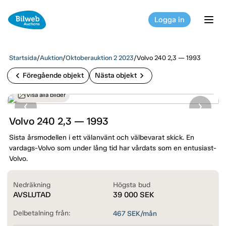
Logga in
tog
Startsida
/
Auktion
/
Oktoberauktion 2 2023
/
Volvo 240 2,3 — 1993
chevron_left
chevron_right
Föregående objekt
Nästa objekt
Visa alla bilder
Volvo 240 2,3 — 1993
Sista årsmodellen i ett välanvänt och välbevarat skick. En
vardags-Volvo som under lång tid har vårdats som en entusiast-
Volvo.
Nedräkning
Högsta bud
AVSLUTAD
39 000
SEK
Delbetalning från:
467
SEK/mån