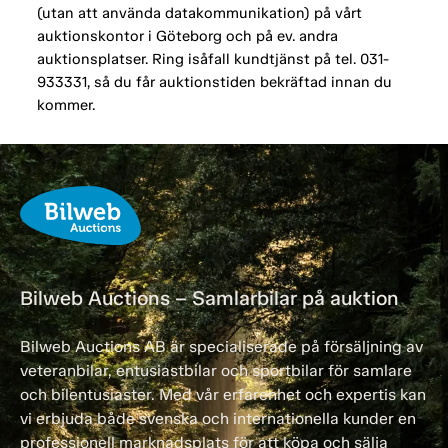
(utan att använda datakommunikation) på vårt
auktionskontor i Göteborg och på ev. andra
auktionsplatser. Ring isåfall kundtjänst på tel. 031-
933331, så du får auktionstiden bekräftad innan du
kommer.
Bilweb Auctions – Samlarbilar på auktion
Bilweb Auctions AB är specialiserade på försäljning av
veteranbilar, entusiastbilar och sportbilar för samlare
och bilentusiaster. Med vår erfarenhet och expertis kan
vi erbjuda både svenska och internationella kunder en
professionell marknadsplats för att köpa och sälja