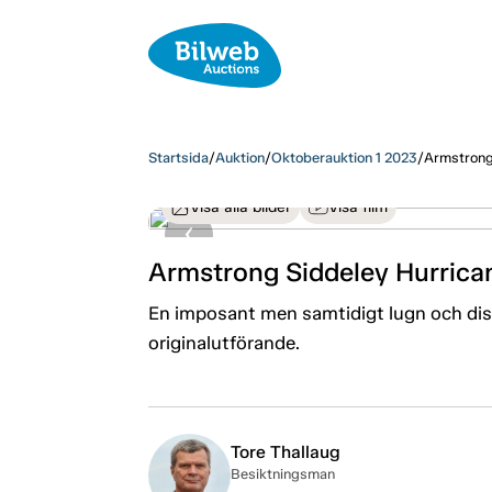
Startsida
/
Auktion
/
Oktoberauktion 1 2023
/
Armstrong 
Visa alla bilder
Visa film
Armstrong Siddeley Hurrican
En imposant men samtidigt lugn och diskre
originalutförande.
Tore Thallaug
Besiktningsman