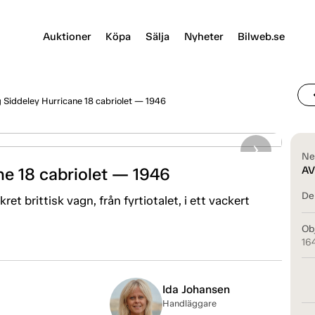
Auktioner
Köpa
Sälja
Nyheter
Bilweb.se
chevr
Siddeley Hurricane 18 cabriolet — 1946
Ne
e 18 cabriolet — 1946
AV
Del
t brittisk vagn, från fyrtiotalet, i ett vackert
Ob
16
Ida Johansen
Handläggare