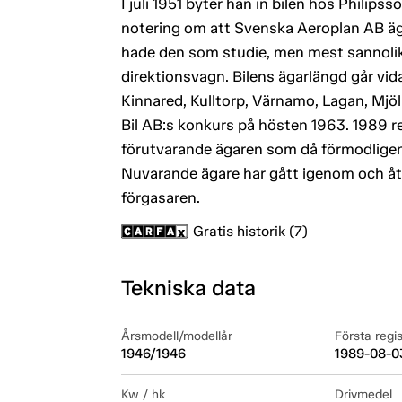
I juli 1951 byter han in bilen hos Philip
notering om att Svenska Aeroplan AB äge
hade den som studie, men mest sannolik
direktionsvagn. Bilens ägarlängd går vid
Kinnared, Kulltorp, Värnamo, Lagan, Mjö
Bil AB:s konkurs på hösten 1963. 1989 reg
förutvarande ägaren som då förmodligen k
Nuvarande ägare har gått igenom och åt
förgasaren.
Gratis historik (7)
Tekniska data
Årsmodell/modellår
Första regi
1946/1946
1989-08-0
Kw / hk
Drivmedel