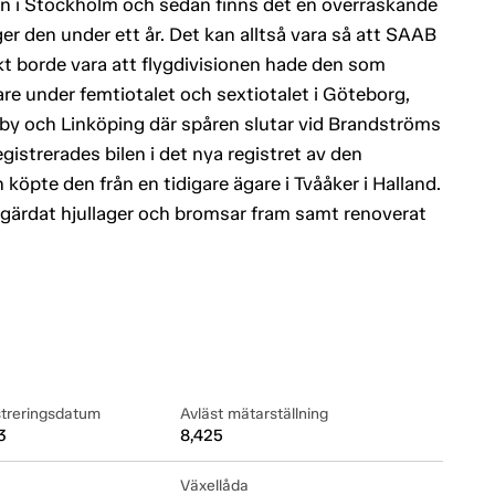
sson i Stockholm och sedan finns det en överraskande
r den under ett år. Det kan alltså vara så att SAAB
t borde vara att flygdivisionen hade den som
are under femtiotalet och sextiotalet i Göteborg,
lby och Linköping där spåren slutar vid Brandströms
istrerades bilen i det nya registret av den
öpte den från en tidigare ägare i Tvååker i Halland.
gärdat hjullager och bromsar fram samt renoverat
streringsdatum
Avläst mätarställning
3
8,425
Växellåda