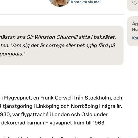
Kontakta via mail
Äg
Hur
nästan ana Sir Winston Churchill sitta i baksätet,
Kon
ten. Vare sig det är cortege eller behaglig färd på
ögongodis."
r i Flygvapnet, en Frank Cerwell från Stockholm, och
änstgöring i Linköping och Norrköping i några år.
 1930, var flygattaché i London och Oslo under
dekorerad karriär i Flygvapnet fram till 1963.