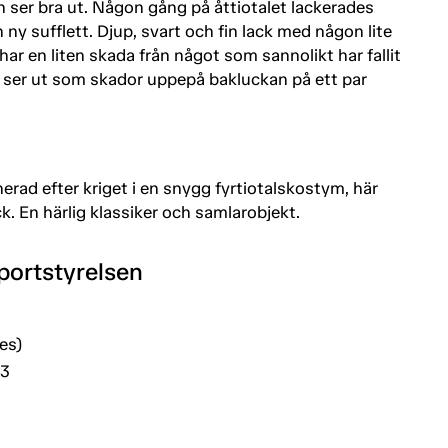
h ser bra ut. Någon gång på åttiotalet lackerades
n ny sufflett. Djup, svart och fin lack med någon lite
ar en liten skada från något som sannolikt har fallit
m ser ut som skador uppepå bakluckan på ett par
nerad efter kriget i en snygg fyrtiotalskostym, här
k. En härlig klassiker och samlarobjekt.
portstyrelsen
es)
03