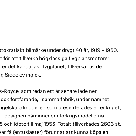
tokratiskt bilmärke under drygt 40 år, 1919 - 1960.
t för att tillverka högklassiga flygplansmotorer.
er det kända jaktflygplanet, tillverkat av de
g Siddeley ingick.
-Royce, som redan ett år senare lade ner
s dock fortfarande, i samma fabrik, under namnet
ngelska bilmodellen som presenterades efter kriget,
 att designen påminner om förkrigsmodellerna.
ch löpte till maj 1953. Totalt tillverkades 2606 st.
var få (entusiaster) förunnat att kunna köpa en