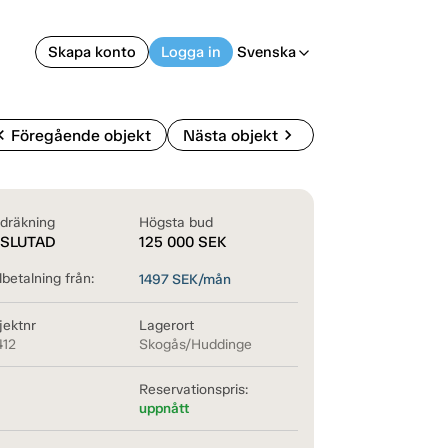
Skapa konto
Logga in
Svenska
arrow_back_ios
on_left
chevron_right
Föregående objekt
Nästa objekt
dräkning
Högsta bud
SLUTAD
125 000
SEK
betalning från:
1497
SEK/mån
jektnr
Lagerort
412
Skogås/Huddinge
Reservationspris:
uppnått