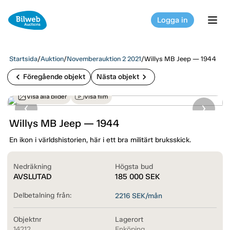
Logga in
tog
Startsida
/
Auktion
/
Novemberauktion 2 2021
/
Willys MB Jeep — 1944
chevron_left
chevron_right
Föregående objekt
Nästa objekt
Visa alla bilder
Visa film
Willys MB Jeep — 1944
En ikon i världshistorien, här i ett bra militärt bruksskick.
Nedräkning
Högsta bud
AVSLUTAD
185 000
SEK
Delbetalning från:
2216
SEK/mån
Objektnr
Lagerort
14212
Enköping