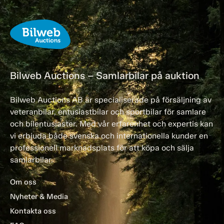
Bilweb Auctions – Samlarbilar på auktion
Bilweb Auctions AB är specialiserade på försäljning av
veteranbilar, entusiastbilar och sportbilar för samlare
och bilentusiaster. Med vår erfarenhet och expertis kan
vi erbjuda både svenska och internationella kunder en
professionell marknadsplats för att köpa och sälja
samlarbilar.
Om oss
Nyheter & Media
Kontakta oss