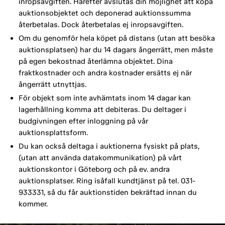
inropsavgiften. Härefter avslutas din möjlighet att köpa
auktionsobjektet och deponerad auktionssumma
återbetalas. Dock återbetalas ej inropsavgiften.
Om du genomför hela köpet på distans (utan att besöka
auktionsplatsen) har du 14 dagars ångerrätt, men måste
på egen bekostnad återlämna objektet. Dina
fraktkostnader och andra kostnader ersätts ej när
ångerrätt utnyttjas.
För objekt som inte avhämtats inom 14 dagar kan
lagerhållning komma att debiteras. Du deltager i
budgivningen efter inloggning på vår
auktionsplattsform.
Du kan också deltaga i auktionerna fysiskt på plats,
(utan att använda datakommunikation) på vårt
auktionskontor i Göteborg och på ev. andra
auktionsplatser. Ring isåfall kundtjänst på tel. 031-
933331, så du får auktionstiden bekräftad innan du
kommer.