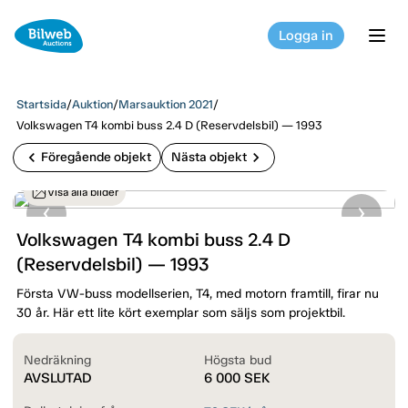
Logga in
tog
Startsida
/
Auktion
/
Marsauktion 2021
/
Volkswagen T4 kombi buss 2.4 D (Reservdelsbil) — 1993
chevron_left
chevron_right
Föregående objekt
Nästa objekt
Visa alla bilder
Volkswagen T4 kombi buss 2.4 D
(Reservdelsbil) — 1993
Första VW-buss modellserien, T4, med motorn framtill, firar nu
30 år. Här ett lite kört exemplar som säljs som projektbil.
Nedräkning
Högsta bud
AVSLUTAD
6 000
SEK