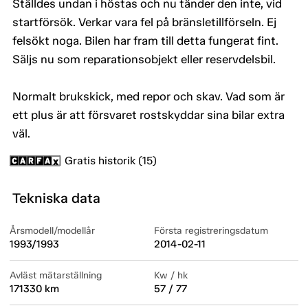
Ställdes undan i höstas och nu tänder den inte, vid
startförsök. Verkar vara fel på bränsletillförseln. Ej
felsökt noga. Bilen har fram till detta fungerat fint.
Säljs nu som reparationsobjekt eller reservdelsbil.
Normalt brukskick, med repor och skav. Vad som är
ett plus är att försvaret rostskyddar sina bilar extra
väl.
Gratis historik (15)
Tekniska data
Årsmodell/modellår
Första registreringsdatum
1993/1993
2014-02-11
Avläst mätarställning
Kw / hk
171330 km
57 / 77