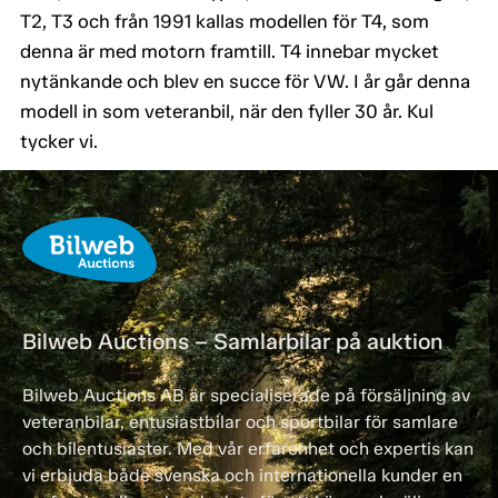
T2, T3 och från 1991 kallas modellen för T4, som
denna är med motorn framtill. T4 innebar mycket
nytänkande och blev en succe för VW. I år går denna
modell in som veteranbil, när den fyller 30 år. Kul
tycker vi.
Bilweb Auctions – Samlarbilar på auktion
Bilweb Auctions AB är specialiserade på försäljning av
veteranbilar, entusiastbilar och sportbilar för samlare
och bilentusiaster. Med vår erfarenhet och expertis kan
vi erbjuda både svenska och internationella kunder en