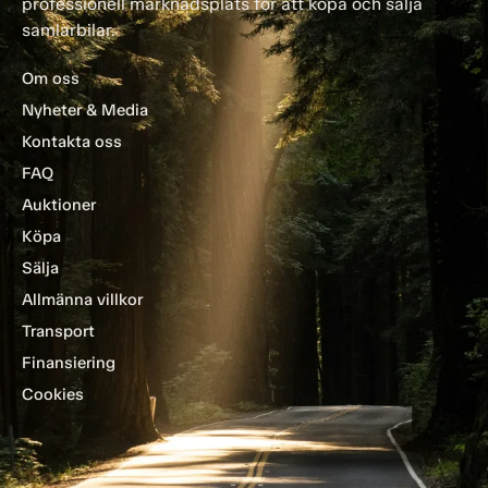
professionell marknadsplats för att köpa och sälja
samlarbilar.
Om oss
Nyheter & Media
Kontakta oss
FAQ
Auktioner
Köpa
Sälja
Allmänna villkor
Transport
Finansiering
Cookies