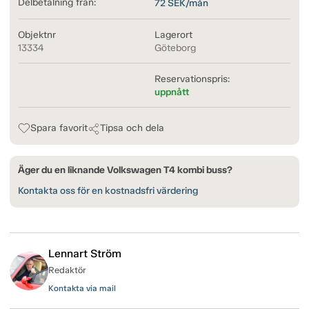
Delbetalning från:
72
SEK/mån
Objektnr
Lagerort
13334
Göteborg
Reservationspris:
uppnått
Spara favorit
Tipsa och dela
Äger du en liknande Volkswagen T4 kombi buss?
Kontakta oss för en kostnadsfri värdering
Lennart Ström
Redaktör
Kontakta via mail