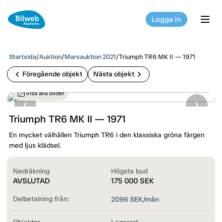
Logga in
tog
Startsida
/
Auktion
/
Marsauktion 2021
/
Triumph TR6 MK II — 1971
chevron_left
chevron_right
Föregående objekt
Nästa objekt
Visa alla bilder
Triumph TR6 MK II — 1971
En mycket välhållen Triumph TR6 i den klassiska gröna färgen
med ljus klädsel.
Nedräkning
Högsta bud
AVSLUTAD
175 000
SEK
Delbetalning från:
2096
SEK/mån