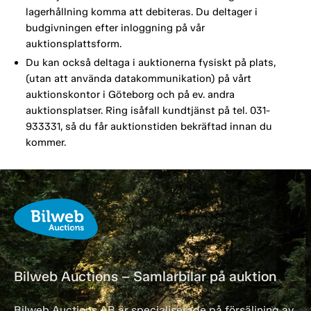
lagerhållning komma att debiteras. Du deltager i
budgivningen efter inloggning på vår
auktionsplattsform.
Du kan också deltaga i auktionerna fysiskt på plats,
(utan att använda datakommunikation) på vårt
auktionskontor i Göteborg och på ev. andra
auktionsplatser. Ring isåfall kundtjänst på tel. 031-
933331, så du får auktionstiden bekräftad innan du
kommer.
Bilweb Auctions – Samlarbilar på auktion
Bilweb Auctions AB är specialiserade på försäljning av