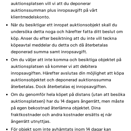
auktionsplatsen vill vi att du deponerar
auktionssumman plus inropsavgift på vårt
klientmedelskonto.
När du besiktigar ett inropat auktionsobjekt skall du
undersöka detta noga och härefter fatta ditt beslut om
köp. Anser du efter besiktning att du inte vill teckna
köpeavtal meddelar du detta och då återbetalas
deponerad summa samt inropsavgift.
Om du väljer att inte komma och besiktiga objektet på
auktionsplatsen så kommer vi att debitera
inropsavgiften. Härefter avslutas din möjlighet att köpa
auktionsobjektet och deponerad auktionssumma
återbetalas. Dock återbetalas ej inropsavgiften.
Om du genomför hela köpet på distans (utan att besöka
auktionsplatsen) har du 14 dagars ångerrätt, men måste
på egen bekostnad återlämna objektet. Dina
fraktkostnader och andra kostnader ersätts ej när
ångerrätt utnyttjas.
För objekt som inte avhämtats inom 14 dagar kan