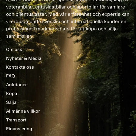
veteranbilar, entusiastbilar och sportbilar för samlare
och bilentusiaster. Med vår erfarenhet och expertis kan
vi erbjuda både svenska och internationella kunder en
professionell marknadsplats för att köpa och sälja
samlarbilar.
Om oss
Nyheter & Media
Kontakta oss
FAQ
Auktioner
Köpa
Sälja
Allmänna villkor
Transport
Finansiering