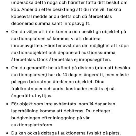
undersöka detta noga och härefter fatta ditt beslut om
köp. Anser du efter besiktning att du inte vill teckna
köpeavtal meddelar du detta och då återbetalas
deponerad summa samt inropsavgift.
Om du väljer att inte komma och besiktiga objektet på
auktionsplatsen så kommer vi att debitera
inropsavgiften. Härefter avslutas din möjlighet att köpa
auktionsobjektet och deponerad auktionssumma
återbetalas. Dock återbetalas ej inropsavgiften.
Om du genomför hela köpet på distans (utan att besöka
auktionsplatsen) har du 14 dagars ångerrätt, men måste
på egen bekostnad återlämna objektet. Dina
fraktkostnader och andra kostnader ersätts ej när
ångerrätt utnyttjas.
För objekt som inte avhämtats inom 14 dagar kan
lagerhållning komma att debiteras. Du deltager i
budgivningen efter inloggning på vår
auktionsplattsform.
Du kan också deltaga i auktionerna fysiskt på plats,