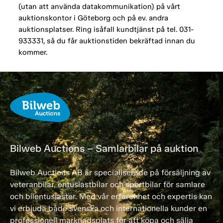
(utan att använda datakommunikation) på vårt
auktionskontor i Göteborg och på ev. andra
auktionsplatser. Ring isåfall kundtjänst på tel. 031-
933331, så du får auktionstiden bekräftad innan du
kommer.
Bilweb Auctions – Samlarbilar på auktion
Bilweb Auctions AB är specialiserade på försäljning av
veteranbilar, entusiastbilar och sportbilar för samlare
och bilentusiaster. Med vår erfarenhet och expertis kan
vi erbjuda både svenska och internationella kunder en
professionell marknadsplats för att köpa och sälja