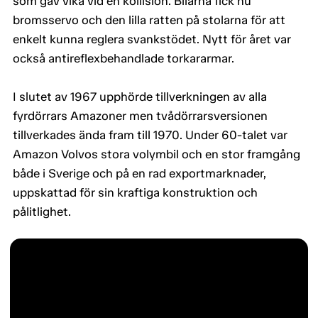
som gav vika vid en kollision. Bilarna fick nu
bromsservo och den lilla ratten på stolarna för att
enkelt kunna reglera svankstödet. Nytt för året var
också antireflexbehandlade torkararmar.
I slutet av 1967 upphörde tillverkningen av alla
fyrdörrars Amazoner men tvådörrarsversionen
tillverkades ända fram till 1970. Under 60-talet var
Amazon Volvos stora volymbil och en stor framgång
både i Sverige och på en rad exportmarknader,
uppskattad för sin kraftiga konstruktion och
pålitlighet.