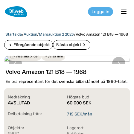
Logga in
tog
Startsida
/
Auktion
/
Marsauktion 2 2023
/
Volvo Amazon 121 B18 — 1968
chevron_left
chevron_right
Föregående objekt
Nästa objekt
Visa alla bilder
Visa film
Volvo Amazon 121 B18 — 1968
En bra representant för det svenska bilbeståndet på 1960-talet.
Nedräkning
Högsta bud
AVSLUTAD
60 000
SEK
Delbetalning från:
719
SEK/mån
Objektnr
Lagerort
15637
Enköping