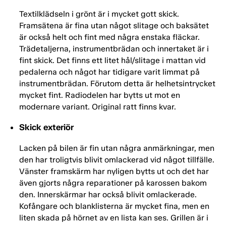
Textilklädseln i grönt är i mycket gott skick.
Framsätena är fina utan något slitage och baksätet
är också helt och fint med några enstaka fläckar.
Trädetaljerna, instrumentbrädan och innertaket är i
fint skick. Det finns ett litet hål/slitage i mattan vid
pedalerna och något har tidigare varit limmat på
instrumentbrädan. Förutom detta är helhetsintrycket
mycket fint. Radiodelen har bytts ut mot en
modernare variant. Original ratt finns kvar.
Skick exteriör
Lacken på bilen är fin utan några anmärkningar, men
den har troligtvis blivit omlackerad vid något tillfälle.
Vänster framskärm har nyligen bytts ut och det har
även gjorts några reparationer på karossen bakom
den. Innerskärmar har också blivit omlackerade.
Kofångare och blanklisterna är mycket fina, men en
liten skada på hörnet av en lista kan ses. Grillen är i