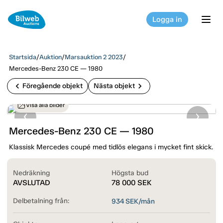
Logga in
tog
Startsida
/
Auktion
/
Marsauktion 2 2023
/
Mercedes-Benz 230 CE — 1980
chevron_left
chevron_right
Föregående objekt
Nästa objekt
Visa alla bilder
Mercedes-Benz 230 CE — 1980
Klassisk Mercedes coupé med tidlös elegans i mycket fint skick.
Nedräkning
Högsta bud
AVSLUTAD
78 000
SEK
Delbetalning från:
934
SEK/mån