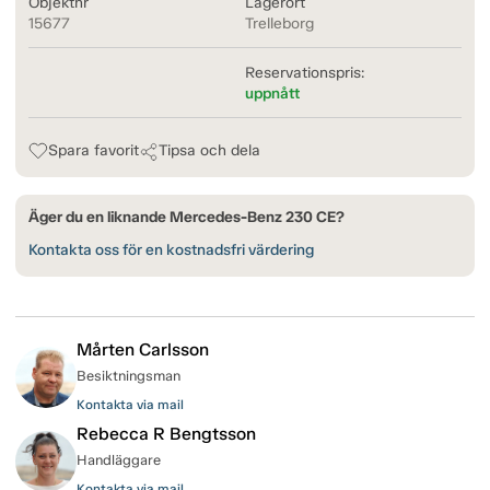
Objektnr
Lagerort
15677
Trelleborg
Reservationspris:
uppnått
Spara favorit
Tipsa och dela
Äger du en liknande Mercedes-Benz 230 CE?
Kontakta oss för en kostnadsfri värdering
Mårten Carlsson
Besiktningsman
Kontakta via mail
Rebecca R Bengtsson
Handläggare
Kontakta via mail