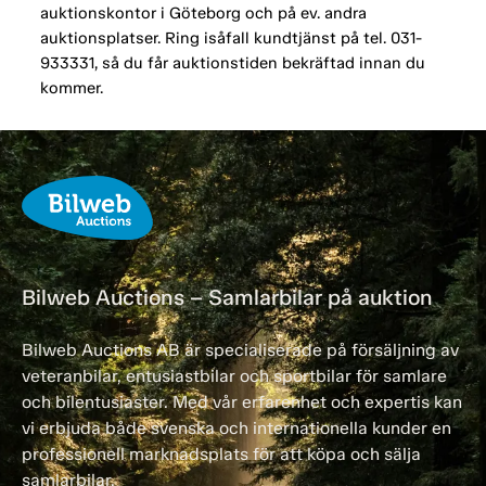
auktionskontor i Göteborg och på ev. andra
auktionsplatser. Ring isåfall kundtjänst på tel. 031-
933331, så du får auktionstiden bekräftad innan du
kommer.
Bilweb Auctions – Samlarbilar på auktion
Bilweb Auctions AB är specialiserade på försäljning av
veteranbilar, entusiastbilar och sportbilar för samlare
och bilentusiaster. Med vår erfarenhet och expertis kan
vi erbjuda både svenska och internationella kunder en
professionell marknadsplats för att köpa och sälja
samlarbilar.