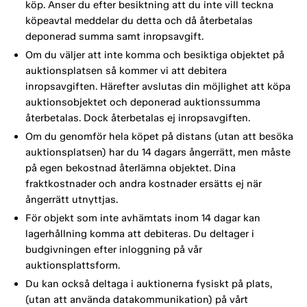
köp. Anser du efter besiktning att du inte vill teckna
köpeavtal meddelar du detta och då återbetalas
deponerad summa samt inropsavgift.
Om du väljer att inte komma och besiktiga objektet på
auktionsplatsen så kommer vi att debitera
inropsavgiften. Härefter avslutas din möjlighet att köpa
auktionsobjektet och deponerad auktionssumma
återbetalas. Dock återbetalas ej inropsavgiften.
Om du genomför hela köpet på distans (utan att besöka
auktionsplatsen) har du 14 dagars ångerrätt, men måste
på egen bekostnad återlämna objektet. Dina
fraktkostnader och andra kostnader ersätts ej när
ångerrätt utnyttjas.
För objekt som inte avhämtats inom 14 dagar kan
lagerhållning komma att debiteras. Du deltager i
budgivningen efter inloggning på vår
auktionsplattsform.
Du kan också deltaga i auktionerna fysiskt på plats,
(utan att använda datakommunikation) på vårt