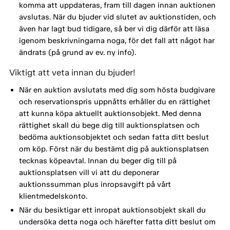
komma att uppdateras, fram till dagen innan auktionen
avslutas. När du bjuder vid slutet av auktionstiden, och
även har lagt bud tidigare, så ber vi dig därför att läsa
igenom beskrivningarna noga, för det fall att något har
ändrats (på grund av ev. ny info).
Viktigt att veta innan du bjuder!
När en auktion avslutats med dig som hösta budgivare
och reservationspris uppnåtts erhåller du en rättighet
att kunna köpa aktuellt auktionsobjekt. Med denna
rättighet skall du bege dig till auktionsplatsen och
bedöma auktionsobjektet och sedan fatta ditt beslut
om köp. Först när du bestämt dig på auktionsplatsen
tecknas köpeavtal. Innan du beger dig till på
auktionsplatsen vill vi att du deponerar
auktionssumman plus inropsavgift på vårt
klientmedelskonto.
När du besiktigar ett inropat auktionsobjekt skall du
undersöka detta noga och härefter fatta ditt beslut om