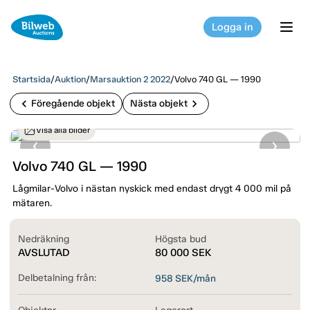
Logga in
tog
Startsida
/
Auktion
/
Marsauktion 2 2022
/
Volvo 740 GL — 1990
chevron_left
chevron_right
Föregående objekt
Nästa objekt
Visa alla bilder
Volvo 740 GL — 1990
Lågmilar-Volvo i nästan nyskick med endast drygt 4 000 mil på
mätaren.
Nedräkning
Högsta bud
AVSLUTAD
80 000
SEK
Delbetalning från:
958
SEK/mån