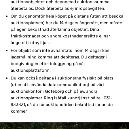
auktionsobjektet och deponerad auktionssumma
återbetalas. Dock återbetalas ej inropsavgiften.
Om du genomför hela köpet på distans (utan att besöka
auktionsplatsen) har du 14 dagars ångerrätt, men måste
på egen bekostnad återlämna objektet. Dina
fraktkostnader och andra kostnader ersätts ej när
ångerrätt utnyttjas.
För objekt som inte avhämtats inom 14 dagar kan
lagerhållning komma att debiteras. Du deltager i
budgivningen efter inloggning på vår
auktionsplattsform.
Du kan också deltaga i auktionerna fysiskt på plats,
(utan att använda datakommunikation) på vårt
auktionskontor i Göteborg och på ev. andra
auktionsplatser. Ring isåfall kundtjänst på tel. 031-
933331, så du får auktionstiden bekräftad innan du
kommer.