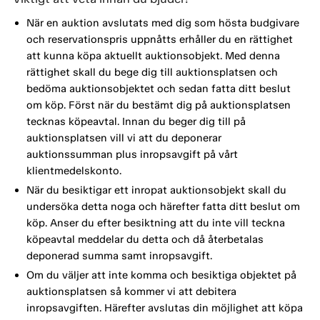
När en auktion avslutats med dig som hösta budgivare
och reservationspris uppnåtts erhåller du en rättighet
att kunna köpa aktuellt auktionsobjekt. Med denna
rättighet skall du bege dig till auktionsplatsen och
bedöma auktionsobjektet och sedan fatta ditt beslut
om köp. Först när du bestämt dig på auktionsplatsen
tecknas köpeavtal. Innan du beger dig till på
auktionsplatsen vill vi att du deponerar
auktionssumman plus inropsavgift på vårt
klientmedelskonto.
När du besiktigar ett inropat auktionsobjekt skall du
undersöka detta noga och härefter fatta ditt beslut om
köp. Anser du efter besiktning att du inte vill teckna
köpeavtal meddelar du detta och då återbetalas
deponerad summa samt inropsavgift.
Om du väljer att inte komma och besiktiga objektet på
auktionsplatsen så kommer vi att debitera
inropsavgiften. Härefter avslutas din möjlighet att köpa