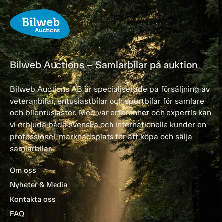
Bilweb Auctions – Samlarbilar på auktion
Bilweb Auctions AB är specialiserade på försäljning av
veteranbilar, entusiastbilar och sportbilar för samlare
och bilentusiaster. Med vår erfarenhet och expertis kan
vi erbjuda både svenska och internationella kunder en
professionell marknadsplats för att köpa och sälja
samlarbilar.
Om oss
Nyheter & Media
Kontakta oss
FAQ