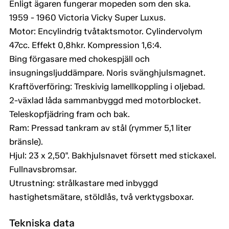
Enligt ägaren fungerar mopeden som den ska.
1959 - 1960 Victoria Vicky Super Luxus.
Motor: Encylindrig tvåtaktsmotor. Cylindervolym
47cc. Effekt 0,8hkr. Kompression 1,6:4.
Bing förgasare med chokespjäll och
insugningsljuddämpare. Noris svänghjulsmagnet.
Kraftöverföring: Treskivig lamellkoppling i oljebad.
2-växlad låda sammanbyggd med motorblocket.
Teleskopfjädring fram och bak.
Ram: Pressad tankram av stål (rymmer 5,1 liter
bränsle).
Hjul: 23 x 2,50". Bakhjulsnavet försett med stickaxel.
Fullnavsbromsar.
Utrustning: strålkastare med inbyggd
hastighetsmätare, stöldlås, två verktygsboxar.
Tekniska data