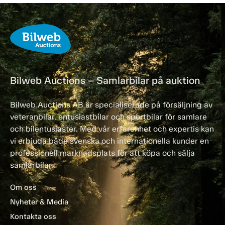
Bilweb Auctions – Samlarbilar på auktion
Bilweb Auctions AB är specialiserade på försäljning av
veteranbilar, entusiastbilar och sportbilar för samlare
och bilentusiaster. Med vår erfarenhet och expertis kan
vi erbjuda både svenska och internationella kunder en
professionell marknadsplats för att köpa och sälja
samlarbilar.
Om oss
Nyheter & Media
Kontakta oss