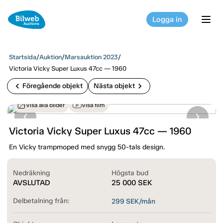
Logga in
tog
Startsida
/
Auktion
/
Marsauktion 2023
/
Victoria Vicky Super Luxus 47cc — 1960
chevron_left
chevron_right
Föregående objekt
Nästa objekt
Visa alla bilder
Visa film
Victoria Vicky Super Luxus 47cc — 1960
En Vicky trampmoped med snygg 50-tals design.
Nedräkning
Högsta bud
AVSLUTAD
25 000
SEK
Delbetalning från:
299
SEK/mån