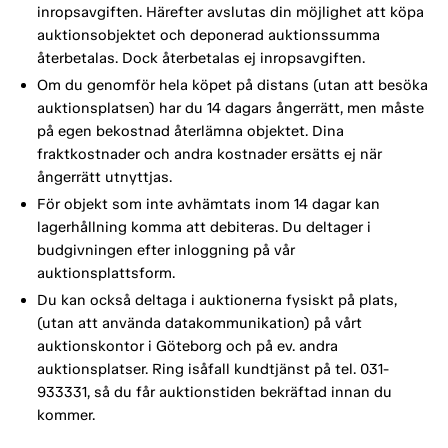
inropsavgiften. Härefter avslutas din möjlighet att köpa
auktionsobjektet och deponerad auktionssumma
återbetalas. Dock återbetalas ej inropsavgiften.
Om du genomför hela köpet på distans (utan att besöka
auktionsplatsen) har du 14 dagars ångerrätt, men måste
på egen bekostnad återlämna objektet. Dina
fraktkostnader och andra kostnader ersätts ej när
ångerrätt utnyttjas.
För objekt som inte avhämtats inom 14 dagar kan
lagerhållning komma att debiteras. Du deltager i
budgivningen efter inloggning på vår
auktionsplattsform.
Du kan också deltaga i auktionerna fysiskt på plats,
(utan att använda datakommunikation) på vårt
auktionskontor i Göteborg och på ev. andra
auktionsplatser. Ring isåfall kundtjänst på tel. 031-
933331, så du får auktionstiden bekräftad innan du
kommer.