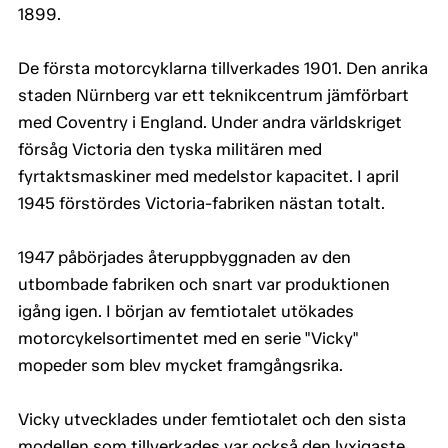
1899.
De första motorcyklarna tillverkades 1901. Den anrika
staden Nürnberg var ett teknikcentrum jämförbart
med Coventry i England. Under andra världskriget
försåg Victoria den tyska militären med
fyrtaktsmaskiner med medelstor kapacitet. I april
1945 förstördes Victoria-fabriken nästan totalt.
1947 påbörjades återuppbyggnaden av den
utbombade fabriken och snart var produktionen
igång igen. I början av femtiotalet utökades
motorcykelsortimentet med en serie "Vicky"
mopeder som blev mycket framgångsrika.
Vicky utvecklades under femtiotalet och den sista
modellen som tillverkades var också den lyxigaste