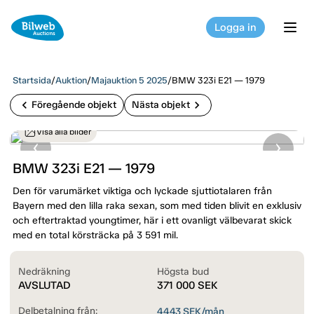
Logga in
tog
Startsida
/
Auktion
/
Majauktion 5 2025
/
BMW 323i E21 — 1979
chevron_left
chevron_right
Föregående objekt
Nästa objekt
Visa alla bilder
BMW 323i E21 — 1979
Den för varumärket viktiga och lyckade sjuttiotalaren från
Bayern med den lilla raka sexan, som med tiden blivit en exklusiv
och eftertraktad youngtimer, här i ett ovanligt välbevarat skick
med en total körsträcka på 3 591 mil.
Nedräkning
Högsta bud
AVSLUTAD
371 000
SEK
Delbetalning från:
4443
SEK/mån