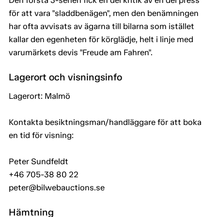
Den första 3-serien fick en del kritik av en del press
för att vara "sladdbenägen", men den benämningen
har ofta avvisats av ägarna till bilarna som istället
kallar den egenheten för körglädje, helt i linje med
varumärkets devis "Freude am Fahren".
Lagerort och visningsinfo
Lagerort: Malmö
Kontakta besiktningsman/handläggare för att boka
en tid för visning:
Peter Sundfeldt
+46 705-38 80 22
peter@bilwebauctions.se
Hämtning