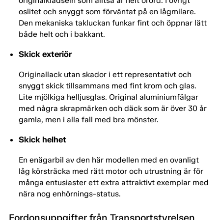
originalklädseln som alltså är helt orörd. I övrigt
oslitet och snyggt som förväntat på en lågmilare.
Den mekaniska takluckan funkar fint och öppnar lätt
både helt och i bakkant.
Skick exteriör
Originallack utan skador i ett representativt och
snyggt skick tillsammans med fint krom och glas.
Lite mjölkiga helljusglas. Original aluminiumfälgar
med några skrapmärken och däck som är över 30 år
gamla, men i alla fall med bra mönster.
Skick helhet
En enägarbil av den här modellen med en ovanligt
låg körsträcka med rätt motor och utrustning är för
många entusiaster ett extra attraktivt exemplar med
nära nog enhörnings-status.
Fordonsuppgifter från Transportstyrelsen