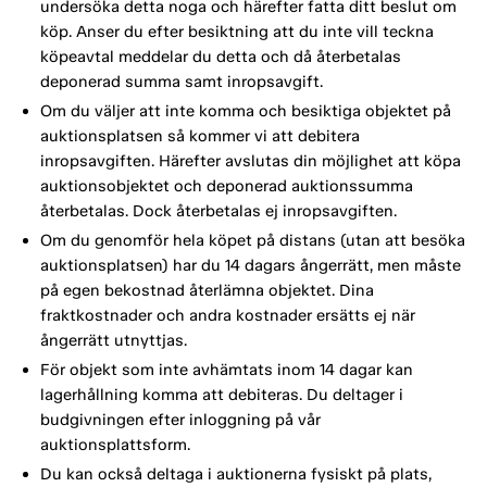
undersöka detta noga och härefter fatta ditt beslut om
köp. Anser du efter besiktning att du inte vill teckna
köpeavtal meddelar du detta och då återbetalas
deponerad summa samt inropsavgift.
Om du väljer att inte komma och besiktiga objektet på
auktionsplatsen så kommer vi att debitera
inropsavgiften. Härefter avslutas din möjlighet att köpa
auktionsobjektet och deponerad auktionssumma
återbetalas. Dock återbetalas ej inropsavgiften.
Om du genomför hela köpet på distans (utan att besöka
auktionsplatsen) har du 14 dagars ångerrätt, men måste
på egen bekostnad återlämna objektet. Dina
fraktkostnader och andra kostnader ersätts ej när
ångerrätt utnyttjas.
För objekt som inte avhämtats inom 14 dagar kan
lagerhållning komma att debiteras. Du deltager i
budgivningen efter inloggning på vår
auktionsplattsform.
Du kan också deltaga i auktionerna fysiskt på plats,