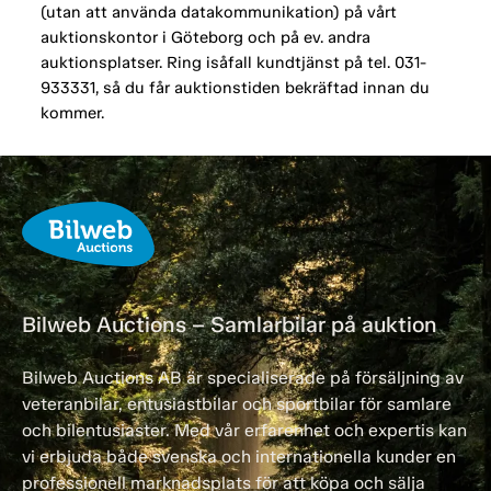
(utan att använda datakommunikation) på vårt
auktionskontor i Göteborg och på ev. andra
auktionsplatser. Ring isåfall kundtjänst på tel. 031-
933331, så du får auktionstiden bekräftad innan du
kommer.
Bilweb Auctions – Samlarbilar på auktion
Bilweb Auctions AB är specialiserade på försäljning av
veteranbilar, entusiastbilar och sportbilar för samlare
och bilentusiaster. Med vår erfarenhet och expertis kan
vi erbjuda både svenska och internationella kunder en
professionell marknadsplats för att köpa och sälja