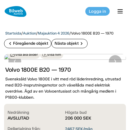
Logga in
tog
Startsida
/
Auktion
/
Majauktion 4 2026
/
Volvo 1800E B20 — 1970
chevron_left
chevron_right
Föregående objekt
Nästa objekt
Visa alla bilder
Visa film
Volvo 1800E B20 — 1970
Svensksåld Volvo 1800E i vitt med röd läderinredning, utrustad
med B20-insprutningsmotor och växellåda med elektrisk
overdrive. Ägd av en Volvoentusiast och mångårig medlem i
P1800-klubben.
Nedräkning
Högsta bud
AVSLUTAD
206 000
SEK
Delbetalning från:
2467
SEK/mån