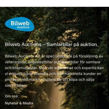
Bilweb Auctions – Samlarbilar på auktion
Bilweb Auctions AB är specialiserade på försäljning av
veteranbilar, entusiastbilar och sportbilar för samlare
och bilentusiaster. Med vår erfarenhet och expertis kan
vi erbjuda både svenska och internationella kunder en
professionell marknadsplats för att köpa och sälja
samlarbilar.
Om oss
Nyheter & Media