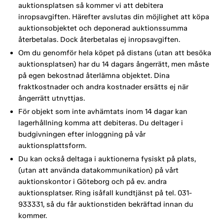
auktionsplatsen så kommer vi att debitera
inropsavgiften. Härefter avslutas din möjlighet att köpa
auktionsobjektet och deponerad auktionssumma
återbetalas. Dock återbetalas ej inropsavgiften.
Om du genomför hela köpet på distans (utan att besöka
auktionsplatsen) har du 14 dagars ångerrätt, men måste
på egen bekostnad återlämna objektet. Dina
fraktkostnader och andra kostnader ersätts ej när
ångerrätt utnyttjas.
För objekt som inte avhämtats inom 14 dagar kan
lagerhållning komma att debiteras. Du deltager i
budgivningen efter inloggning på vår
auktionsplattsform.
Du kan också deltaga i auktionerna fysiskt på plats,
(utan att använda datakommunikation) på vårt
auktionskontor i Göteborg och på ev. andra
auktionsplatser. Ring isåfall kundtjänst på tel. 031-
933331, så du får auktionstiden bekräftad innan du
kommer.