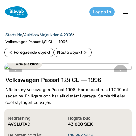
Logga in
tog
Startsida
/
Auktion
/
Majauktion 4 2026
/
Volkswagen Passat 1,8i CL — 1996
chevron_left
chevron_right
Föregående objekt
Nästa objekt
Visa alla bilder
Volkswagen Passat 1,8i CL — 1996
Nästan ny Volkswagen Passat 1996. Har endast rullat 1 240 mil
sedan ny. En ägare och har alltid stått i garage. Samlarbil eller
cool stylingbil, du väljer.
Nedräkning
Högsta bud
AVSLUTAD
43 000
SEK
Delbetalning från:
515
SEK/mån