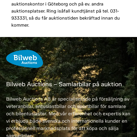
auktionskontor i Göteborg och på ev. andra
auktionsplatser. Ring isåfall kundtjänst på tel. 031-
933331, så du får auktionstiden bekräftad innan du
kommer.
Bilweb Auctions – Samlarbilar på auktion
Bilweb Auctions AB är specialiserade på försäljning av
veteranbilar, entusiastbilar och sportbilar för samlare
och bilentusiaster. Med vår erfarenhet och expertis kan
vi erbjuda både svenska och internationella kunder en
professionell marknadsplats för att köpa och sälja
samlarbilar.