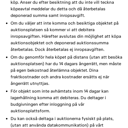
köp. Anser du efter besiktning att du inte vill teckna
köpeavtal meddelar du detta och då återbetalas
deponerad summa samt inropsavgift.
Om du väljer att inte komma och besiktiga objektet på
auktionsplatsen så kommer vi att debitera
inropsavgiften. Härefter avslutas din möjlighet att köpa
auktionsobjektet och deponerad auktionssumma
återbetalas. Dock återbetalas ej inropsavgiften.
Om du genomför hela köpet på distans (utan att besöka
auktionsplatsen) har du 14 dagars ångerrätt, men måste
på egen bekostnad återlämna objektet. Dina
fraktkostnader och andra kostnader ersätts ej när
ångerrätt utnyttjas.
För objekt som inte avhämtats inom 14 dagar kan
lagerhållning komma att debiteras. Du deltager i
budgivningen efter inloggning på vår
auktionsplattsform.
Du kan också deltaga i auktionerna fysiskt på plats,
(utan att använda datakommunikation) på vårt