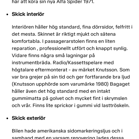
här att köra sin nya Alfa Spider 1971.
Skick interiör
Interiören håller hög standard, fina dörrsidor, felfritt i
det mesta. Skinnet är riktigt mjukt och sätena
komfortabla. I passagerarstolen finns en liten
reparation , professionellt utfört och knappt synlig.
Vidare finns några små lagningar på
instrumentbräda. Radio/Kassettspelare med
högtalare eftermonterat - av märket Knutsson. Som
var bra grejer på sin tid och ger fortfarande bra ljud
(Knutsson upphörde som varumärke 1980) Bagaget
håller även det hög standard med en intakt
gummimatta på golvet och mycket fint i skrymslen
och vrår. Finns lite sprickor i gummi vid lasttröskeln.
Skick exteriör
Bilen hade amerikanska sidomarkeringsljus och i
samband med en varsam renovering lades dessa