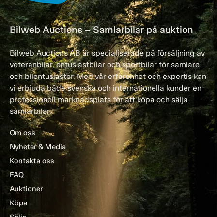
Bilweb Auctions – Samlarbilar på auktion
Bilweb Auctions AB är specialiserade på försäljning av
veteranbilar, entusiastbilar och sportbilar för samlare
och bilentusiaster. Med vår erfarenhet och expertis kan
vi erbjuda både svenska och internationella kunder en
professionell marknadsplats för att köpa och sälja
samlarbilar.
Om oss
Nyheter & Media
Kontakta oss
FAQ
Auktioner
Köpa
Sälja