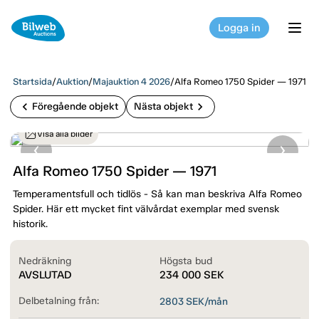
Logga in
tog
Startsida
/
Auktion
/
Majauktion 4 2026
/
Alfa Romeo 1750 Spider — 1971
chevron_left
chevron_right
Föregående objekt
Nästa objekt
Visa alla bilder
Alfa Romeo 1750 Spider — 1971
Temperamentsfull och tidlös - Så kan man beskriva Alfa Romeo
Spider. Här ett mycket fint välvårdat exemplar med svensk
historik.
Nedräkning
Högsta bud
AVSLUTAD
234 000
SEK
Delbetalning från:
2803
SEK/mån