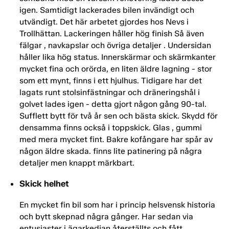
igen. Samtidigt lackerades bilen invändigt och
utvändigt. Det här arbetet gjordes hos Nevs i
Trollhättan. Lackeringen håller hög finish Så även
fälgar , navkapslar och övriga detaljer . Undersidan
håller lika hög status. Innerskärmar och skärmkanter
mycket fina och orörda, en liten äldre lagning - stor
som ett mynt, finns i ett hjulhus. Tidigare har det
lagats runt stolsinfästningar och dräneringshål i
golvet lades igen - detta gjort någon gång 90-tal.
Sufflett bytt för två år sen och bästa skick. Skydd för
densamma finns också i toppskick. Glas , gummi
med mera mycket fint. Bakre kofångare har spår av
någon äldre skada. finns lite patinering på några
detaljer men knappt märkbart.
Skick helhet
En mycket fin bil som har i princip helsvensk historia
och bytt skepnad några gånger. Har sedan via
entusiaster i ägarkedjan återställts och fått