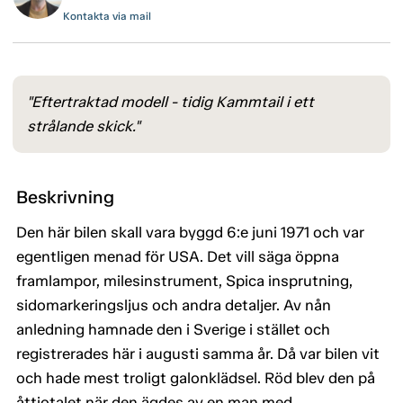
Kontakta via mail
"Eftertraktad modell - tidig Kammtail i ett
strålande skick."
Beskrivning
Den här bilen skall vara byggd 6:e juni 1971 och var
egentligen menad för USA. Det vill säga öppna
framlampor, milesinstrument, Spica insprutning,
sidomarkeringsljus och andra detaljer. Av nån
anledning hamnade den i Sverige i stället och
registrerades här i augusti samma år. Då var bilen vit
och hade mest troligt galonklädsel. Röd blev den på
åttiotalet när den ägdes av en man med