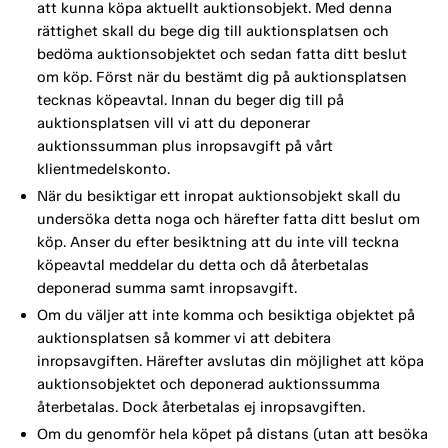
att kunna köpa aktuellt auktionsobjekt. Med denna
rättighet skall du bege dig till auktionsplatsen och
bedöma auktionsobjektet och sedan fatta ditt beslut
om köp. Först när du bestämt dig på auktionsplatsen
tecknas köpeavtal. Innan du beger dig till på
auktionsplatsen vill vi att du deponerar
auktionssumman plus inropsavgift på vårt
klientmedelskonto.
När du besiktigar ett inropat auktionsobjekt skall du
undersöka detta noga och härefter fatta ditt beslut om
köp. Anser du efter besiktning att du inte vill teckna
köpeavtal meddelar du detta och då återbetalas
deponerad summa samt inropsavgift.
Om du väljer att inte komma och besiktiga objektet på
auktionsplatsen så kommer vi att debitera
inropsavgiften. Härefter avslutas din möjlighet att köpa
auktionsobjektet och deponerad auktionssumma
återbetalas. Dock återbetalas ej inropsavgiften.
Om du genomför hela köpet på distans (utan att besöka