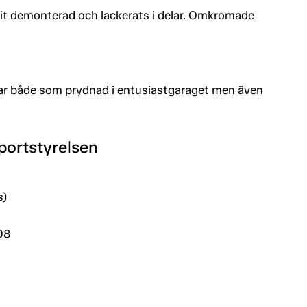
rit demonterad och lackerats i delar. Omkromade
assar både som prydnad i entusiastgaraget men även
portstyrelsen
s)
08