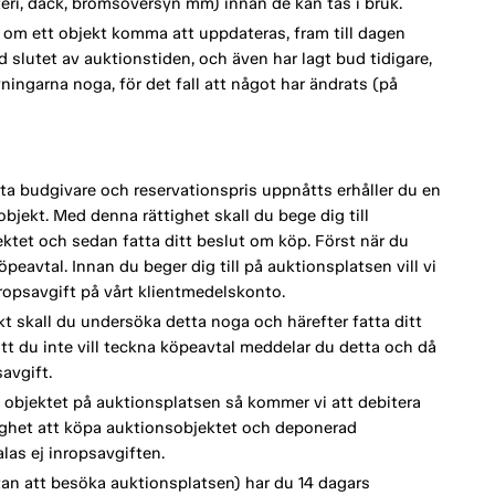
tteri, däck, bromsöversyn mm) innan de kan tas i bruk.
om ett objekt komma att uppdateras, fram till dagen
d slutet av auktionstiden, och även har lagt bud tidigare,
vningarna noga, för det fall att något har ändrats (på
a budgivare och reservationspris uppnåtts erhåller du en
bjekt. Med denna rättighet skall du bege dig till
tet och sedan fatta ditt beslut om köp. Först när du
eavtal. Innan du beger dig till på auktionsplatsen vill vi
opsavgift på vårt klientmedelskonto.
kt skall du undersöka detta noga och härefter fatta ditt
tt du inte vill teckna köpeavtal meddelar du detta och då
avgift.
 objektet på auktionsplatsen så kommer vi att debitera
lighet att köpa auktionsobjektet och deponerad
as ej inropsavgiften.
an att besöka auktionsplatsen) har du 14 dagars