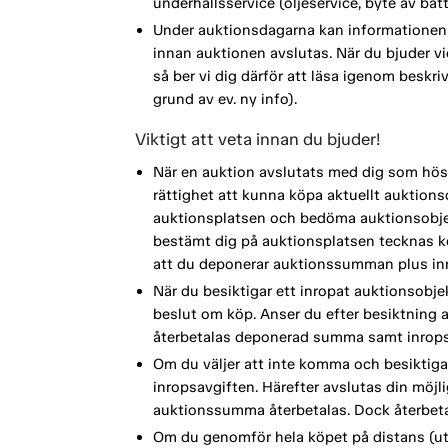
underhållsservice (oljeservice, byte av ba
Under auktionsdagarna kan informationen 
innan auktionen avslutas. När du bjuder vi
så ber vi dig därför att läsa igenom beskri
grund av ev. ny info).
Viktigt att veta innan du bjuder!
När en auktion avslutats med dig som höst
rättighet att kunna köpa aktuellt auktionso
auktionsplatsen och bedöma auktionsobjek
bestämt dig på auktionsplatsen tecknas köp
att du deponerar auktionssumman plus inr
När du besiktigar ett inropat auktionsobje
beslut om köp. Anser du efter besiktning a
återbetalas deponerad summa samt inrops
Om du väljer att inte komma och besiktiga
inropsavgiften. Härefter avslutas din möj
auktionssumma återbetalas. Dock återbetal
Om du genomför hela köpet på distans (ut