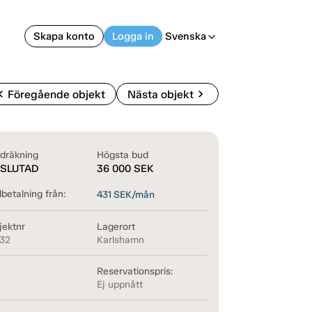
Skapa konto
Logga in
Svenska
arrow_back_ios
on_left
chevron_right
Föregående objekt
Nästa objekt
dräkning
Högsta bud
SLUTAD
36 000
SEK
betalning från:
431
SEK/mån
jektnr
Lagerort
132
Karlshamn
Reservationspris:
Ej uppnått