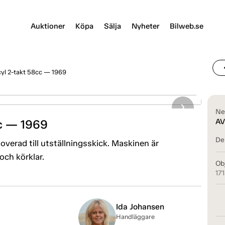
Auktioner
Köpa
Sälja
Nyheter
Bilweb.se
chevr
cyl 2-takt 58cc — 1969
Ne
cc — 1969
AV
Del
verad till utställningsskick. Maskinen är
och körklar.
Ob
17
Ida Johansen
Handläggare