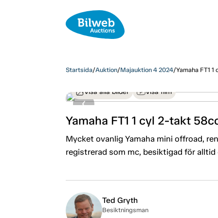
Startsida
/
Auktion
/
Majauktion 4 2024
/
Yamaha FT1 1 
Visa alla bilder
Visa film
Yamaha FT1 1 cyl 2-takt 58
Mycket ovanlig Yamaha mini offroad, reno
registrerad som mc, besiktigad för alltid 
Ted Gryth
Besiktningsman