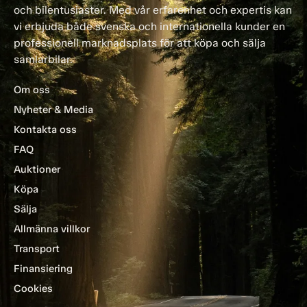
och bilentusiaster. Med vår erfarenhet och expertis kan
vi erbjuda både svenska och internationella kunder en
professionell marknadsplats för att köpa och sälja
samlarbilar.
Om oss
Nyheter & Media
Kontakta oss
FAQ
Auktioner
Köpa
Sälja
Allmänna villkor
Transport
Finansiering
Cookies