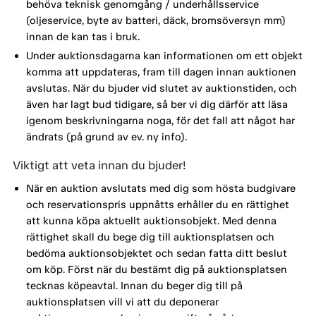
behöva teknisk genomgång / underhållsservice
(oljeservice, byte av batteri, däck, bromsöversyn mm)
innan de kan tas i bruk.
Under auktionsdagarna kan informationen om ett objekt
komma att uppdateras, fram till dagen innan auktionen
avslutas. När du bjuder vid slutet av auktionstiden, och
även har lagt bud tidigare, så ber vi dig därför att läsa
igenom beskrivningarna noga, för det fall att något har
ändrats (på grund av ev. ny info).
Viktigt att veta innan du bjuder!
När en auktion avslutats med dig som hösta budgivare
och reservationspris uppnåtts erhåller du en rättighet
att kunna köpa aktuellt auktionsobjekt. Med denna
rättighet skall du bege dig till auktionsplatsen och
bedöma auktionsobjektet och sedan fatta ditt beslut
om köp. Först när du bestämt dig på auktionsplatsen
tecknas köpeavtal. Innan du beger dig till på
auktionsplatsen vill vi att du deponerar