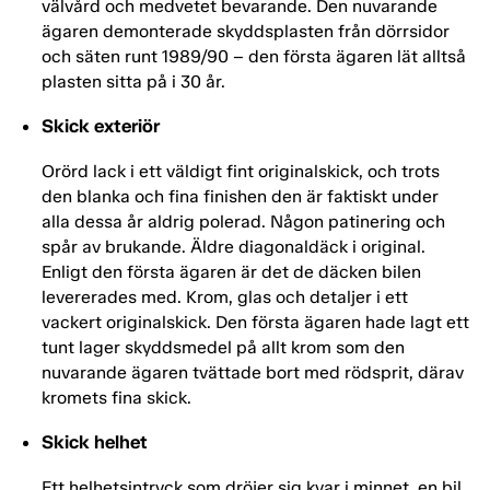
välvård och medvetet bevarande. Den nuvarande
ägaren demonterade skyddsplasten från dörrsidor
och säten runt 1989/90 – den första ägaren lät alltså
plasten sitta på i 30 år.
Skick exteriör
Orörd lack i ett väldigt fint originalskick, och trots
den blanka och fina finishen den är faktiskt under
alla dessa år aldrig polerad. Någon patinering och
spår av brukande. Äldre diagonaldäck i original.
Enligt den första ägaren är det de däcken bilen
levererades med. Krom, glas och detaljer i ett
vackert originalskick. Den första ägaren hade lagt ett
tunt lager skyddsmedel på allt krom som den
nuvarande ägaren tvättade bort med rödsprit, därav
kromets fina skick.
Skick helhet
Ett helhetsintryck som dröjer sig kvar i minnet, en bil