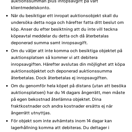
auktionssumman plus inropsavgift på vårt
klientmedelskonto.
När du besiktigar ett inropat auktionsobjekt skall du
undersöka detta noga och härefter fatta ditt beslut om
köp. Anser du efter besiktning att du inte vill teckna
köpeavtal meddelar du detta och då återbetalas
deponerad summa samt inropsavgift.
Om du väljer att inte komma och besiktiga objektet på
auktionsplatsen så kommer vi att debitera
inropsavgiften. Härefter avslutas din möjlighet att köpa
auktionsobjektet och deponerad auktionssumma
återbetalas. Dock återbetalas ej inropsavgiften.
Om du genomför hela köpet på distans (utan att besöka
auktionsplatsen) har du 14 dagars ångerrätt, men måste
på egen bekostnad återlämna objektet. Dina
fraktkostnader och andra kostnader ersätts ej när
ångerrätt utnyttjas.
För objekt som inte avhämtats inom 14 dagar kan
lagerhållning komma att debiteras. Du deltager i