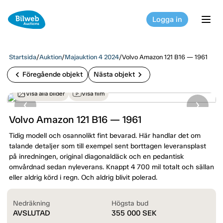
Logga in
tog
Startsida
/
Auktion
/
Majauktion 4 2024
/
Volvo Amazon 121 B16 — 1961
chevron_left
chevron_right
Föregående objekt
Nästa objekt
Visa alla bilder
Visa film
Volvo Amazon 121 B16 — 1961
Tidig modell och osannolikt fint bevarad. Här handlar det om
talande detaljer som till exempel sent borttagen leveransplast
på inredningen, original diagonaldäck och en pedantisk
omvårdnad sedan nyleverans. Knappt 4 700 mil totalt och sällan
eller aldrig körd i regn. Och aldrig blivit polerad.
Nedräkning
Högsta bud
AVSLUTAD
355 000
SEK