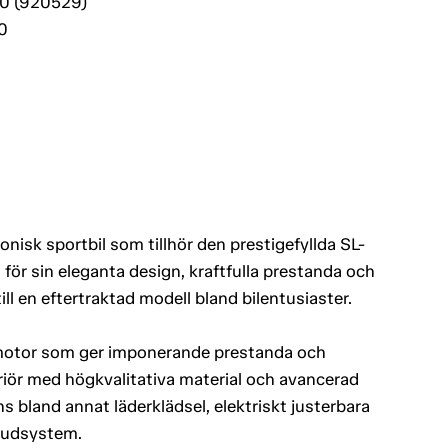
20 (920529)
0
isk sportbil som tillhör den prestigefyllda SL-
för sin eleganta design, kraftfulla prestanda och
ill en eftertraktad modell bland bilentusiaster.
-motor som ger imponerande prestanda och
eriör med högkvalitativa material och avancerad
ns bland annat läderklädsel, elektriskt justerbara
ljudsystem.