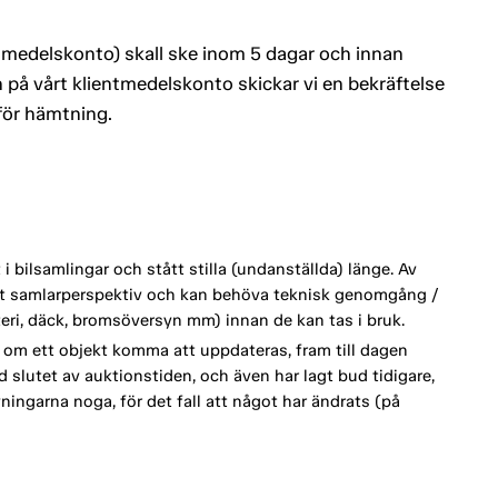
entmedelskonto) skall ske inom 5 dagar och innan
 på vårt klientmedelskonto skickar vi en bekräftelse
 för hämtning.
 bilsamlingar och stått stilla (undanställda) länge. Av
ett samlarperspektiv och kan behöva teknisk genomgång /
tteri, däck, bromsöversyn mm) innan de kan tas i bruk.
om ett objekt komma att uppdateras, fram till dagen
d slutet av auktionstiden, och även har lagt bud tidigare,
vningarna noga, för det fall att något har ändrats (på