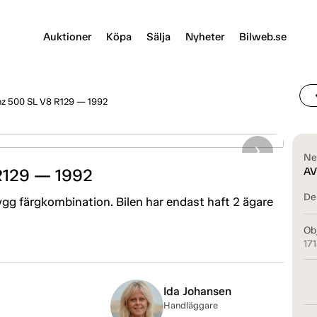
Auktioner
Köpa
Sälja
Nyheter
Bilweb.se
chevr
z 500 SL V8 R129 — 1992
Ne
R129 — 1992
AV
Del
ygg färgkombination. Bilen har endast haft 2 ägare
Ob
17
Ida Johansen
Handläggare