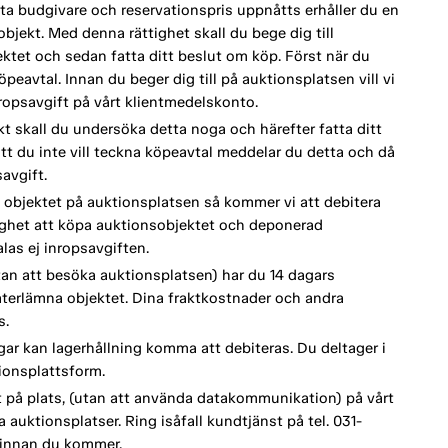
a budgivare och reservationspris uppnåtts erhåller du en
bjekt. Med denna rättighet skall du bege dig till
tet och sedan fatta ditt beslut om köp. Först när du
eavtal. Innan du beger dig till på auktionsplatsen vill vi
opsavgift på vårt klientmedelskonto.
kt skall du undersöka detta noga och härefter fatta ditt
tt du inte vill teckna köpeavtal meddelar du detta och då
avgift.
 objektet på auktionsplatsen så kommer vi att debitera
lighet att köpa auktionsobjektet och deponerad
as ej inropsavgiften.
an att besöka auktionsplatsen) har du 14 dagars
terlämna objektet. Dina fraktkostnader och andra
s.
ar kan lagerhållning komma att debiteras. Du deltager i
ionsplattsform.
t på plats, (utan att använda datakommunikation) på vårt
auktionsplatser. Ring isåfall kundtjänst på tel. 031-
 innan du kommer.