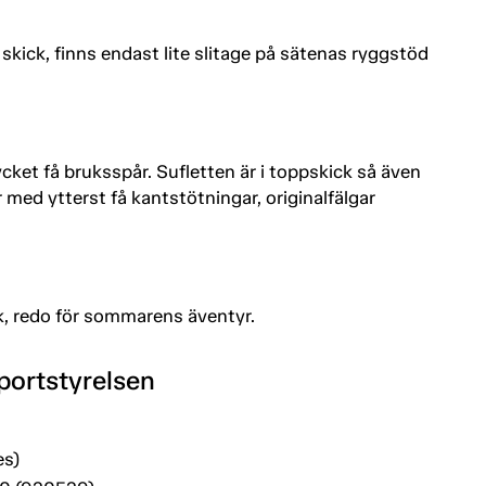
 skick, finns endast lite slitage på sätenas ryggstöd
mycket få bruksspår. Sufletten är i toppskick så även
med ytterst få kantstötningar, originalfälgar
k, redo för sommarens äventyr.
portstyrelsen
es)