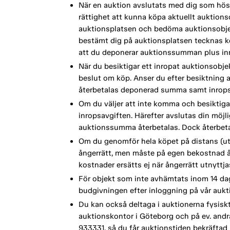
När en auktion avslutats med dig som höst
rättighet att kunna köpa aktuellt auktionso
auktionsplatsen och bedöma auktionsobjek
bestämt dig på auktionsplatsen tecknas köp
att du deponerar auktionssumman plus inr
När du besiktigar ett inropat auktionsobje
beslut om köp. Anser du efter besiktning a
återbetalas deponerad summa samt inrops
Om du väljer att inte komma och besiktiga
inropsavgiften. Härefter avslutas din möj
auktionssumma återbetalas. Dock återbetal
Om du genomför hela köpet på distans (ut
ångerrätt, men måste på egen bekostnad å
kostnader ersätts ej när ångerrätt utnyttja
För objekt som inte avhämtats inom 14 dag
budgivningen efter inloggning på vår aukt
Du kan också deltaga i auktionerna fysisk
auktionskontor i Göteborg och på ev. andra 
933331, så du får auktionstiden bekräftad