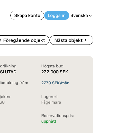
Skapa konto
Logga in
Svenska
arrow_back_ios
on_left
chevron_right
Föregående objekt
Nästa objekt
dräkning
Högsta bud
SLUTAD
232 000
SEK
betalning från:
2779
SEK/mån
jektnr
Lagerort
138
Fågelmara
Reservationspris:
uppnått