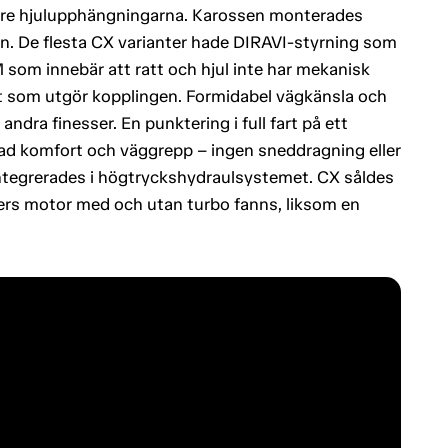
kre hjulupphängningarna. Karossen monterades
 De flesta CX varianter hade DIRAVI-styrning som
 som innebär att ratt och hjul inte har mekanisk
ket som utgör kopplingen. Formidabel vägkänsla och
ndra finesser. En punktering i full fart på ett
ad komfort och väggrepp – ingen sneddragning eller
 integrerades i högtryckshydraulsystemet. CX såldes
liters motor med och utan turbo fanns, liksom en