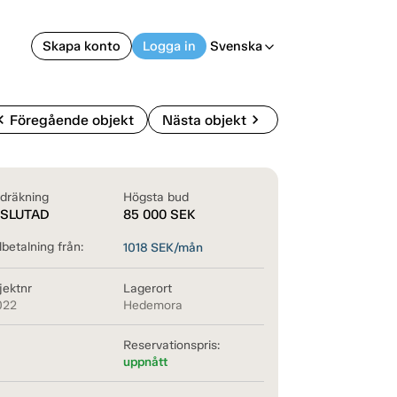
Skapa konto
Logga in
Svenska
arrow_back_ios
on_left
chevron_right
Föregående objekt
Nästa objekt
dräkning
Högsta bud
SLUTAD
85 000
SEK
betalning från:
1018
SEK/mån
jektnr
Lagerort
022
Hedemora
Reservationspris:
uppnått