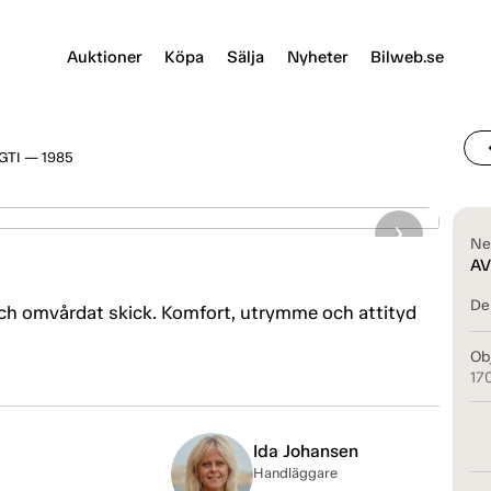
Auktioner
Köpa
Sälja
Nyheter
Bilweb.se
chevr
 GTI — 1985
Ne
AV
Del
 och omvårdat skick. Komfort, utrymme och attityd
Ob
17
Ida Johansen
Handläggare