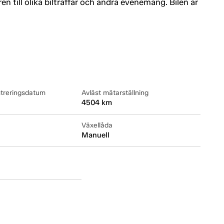
till olika bilträffar och andra evenemang. Bilen är
streringsdatum
Avläst mätarställning
4504 km
Växellåda
Manuell