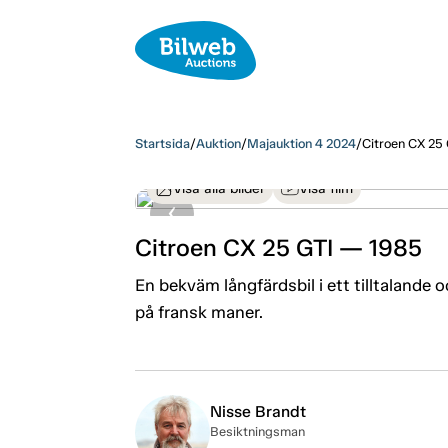
Startsida
/
Auktion
/
Majauktion 4 2024
/
Citroen CX 25
Visa alla bilder
Visa film
Citroen CX 25 GTI — 1985
En bekväm långfärdsbil i ett tilltalande
på fransk maner.
Nisse Brandt
Besiktningsman