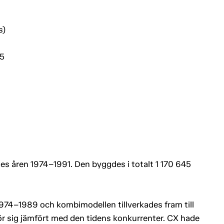
s)
15
des åren 1974–1991. Den byggdes i totalt 1 170 645
974–1989 och kombimodellen tillverkades fram till
ör sig jämfört med den tidens konkurrenter. CX hade