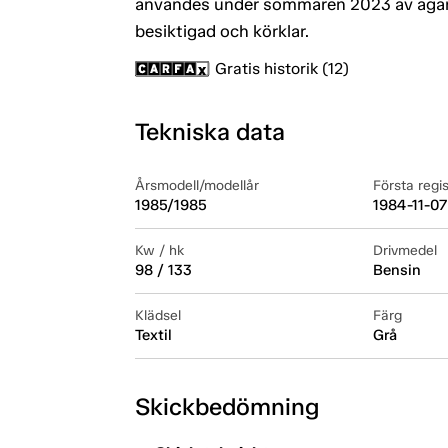
användes under sommaren 2023 av ägaren 
besiktigad och körklar.
Gratis historik (12)
Tekniska data
Årsmodell/modellår
Första regi
1985/1985
1984-11-07
Kw / hk
Drivmedel
98 / 133
Bensin
Klädsel
Färg
Textil
Grå
Skickbedömning