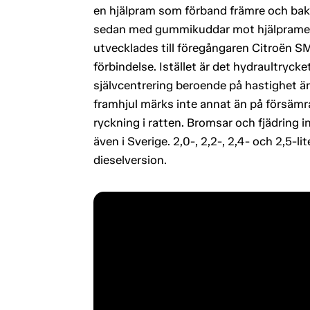
en hjälpram som förband främre och ba
sedan med gummikuddar mot hjälpramen.
utvecklades till föregångaren Citroën SM
förbindelse. Istället är det hydraultryc
självcentrering beroende på hastighet är a
framhjul märks inte annat än på försämr
ryckning i ratten. Bromsar och fjädring
även i Sverige. 2,0-, 2,2-, 2,4- och 2,5-
dieselversion.