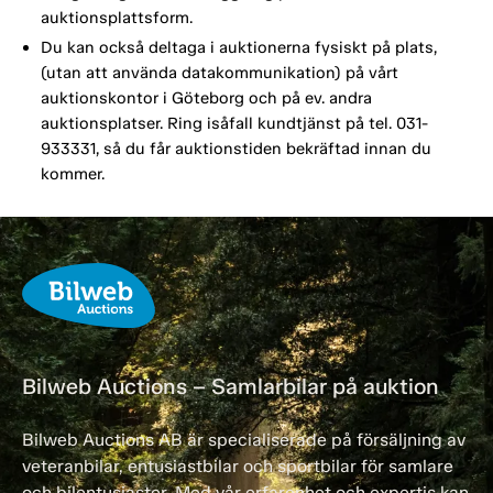
auktionsplattsform.
Du kan också deltaga i auktionerna fysiskt på plats,
(utan att använda datakommunikation) på vårt
auktionskontor i Göteborg och på ev. andra
auktionsplatser. Ring isåfall kundtjänst på tel. 031-
933331, så du får auktionstiden bekräftad innan du
kommer.
Bilweb Auctions – Samlarbilar på auktion
Bilweb Auctions AB är specialiserade på försäljning av
veteranbilar, entusiastbilar och sportbilar för samlare
och bilentusiaster. Med vår erfarenhet och expertis kan