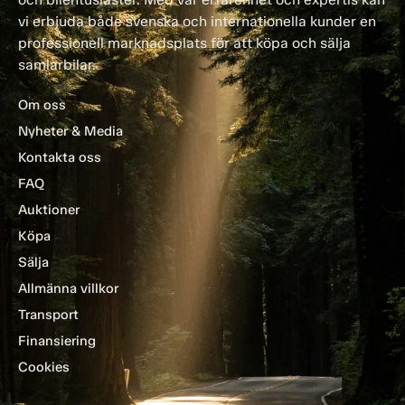
vi erbjuda både svenska och internationella kunder en
professionell marknadsplats för att köpa och sälja
samlarbilar.
Om oss
Nyheter & Media
Kontakta oss
FAQ
Auktioner
Köpa
Sälja
Allmänna villkor
Transport
Finansiering
Cookies