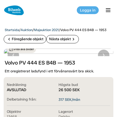
Logga in
tog
Startsida
/
Auktion
/
Majauktion 2021
/
Volvo PV 444 ES B4B — 1953
chevron_left
chevron_right
Föregående objekt
Nästa objekt
Visa alla bilder
Volvo PV 444 ES B4B — 1953
Ett oregistrerat ladufynd i ett förvånansvärt bra skick.
Nedräkning
Högsta bud
AVSLUTAD
26 500
SEK
Delbetalning från:
317
SEK/mån
Objektnr
Lagerort
13468
Delsbo