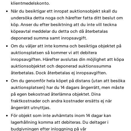
klientmedelskonto.
När du besiktigar ett inropat auktionsobjekt skall du
undersöka detta noga och härefter fatta ditt beslut om
köp. Anser du efter besiktning att du inte vill teckna
köpeavtal meddelar du detta och då återbetalas
deponerad summa samt inropsavgift.
Om du väljer att inte komma och besiktiga objektet på
auktionsplatsen så kommer vi att debitera
inropsavgiften. Härefter avslutas din möjlighet att köpa
auktionsobjektet och deponerad auktionssumma
återbetalas. Dock återbetalas ej inropsavgiften.
Om du genomför hela köpet på distans (utan att besöka
auktionsplatsen) har du 14 dagars ångerrätt, men måste
på egen bekostnad återlämna objektet. Dina
fraktkostnader och andra kostnader ersätts ej när
ångerrätt utnyttjas.
För objekt som inte avhämtats inom 14 dagar kan
lagerhållning komma att debiteras. Du deltager i
budgivningen efter inloggning på vår