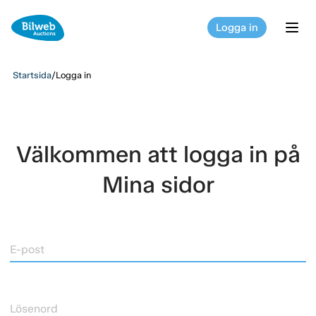
Logga in
tog
Startsida
/
Logga in
Välkommen att logga in på
Mina sidor
E-post
Lösenord