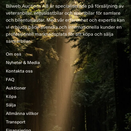
Bilweb Auctions AB är specialiserade på försäljning av
veteranbilar, entusiastbilar och sportbilar för samlare
och bilentusiaster. Med vår erfarenhet och expertis kan
vi erbjuda både svenska och internationella kunder en
professionell marknadsplats för att köpa och sälja
samlarbilar.
Om oss
Nyheter & Media
Kontakta oss
FAQ
Auktioner
Köpa
Sälja
Allmänna villkor
Transport
Finansiering