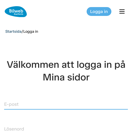
Logga in
tog
Startsida
/
Logga in
Välkommen att logga in på
Mina sidor
E-post
Lösenord