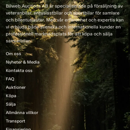
Bilweb Auctions AB är specialiserade på försäljning av
veteranbilar, entusiastbilar och sportbilar för samlare
och bilentusiaster. Med vår erfarenhet och expertis kan
vi erbjuda både svenska och internationella kunder en
professionell marknadsplats för att köpa och sälja
samlarbilar.
Om oss
Nyheter & Media
Kontakta oss
FAQ
Auktioner
Köpa
Sälja
Allmänna villkor
Transport
Finansiering