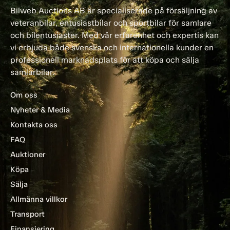
Bilweb Auctions AB är specialiserade på försäljning av
veteranbilar, entusiastbilar och sportbilar för samlare
och bilentusiaster. Med vår erfarenhet och expertis kan
vi erbjuda både svenska och internationella kunder en
professionell marknadsplats för att köpa och sälja
samlarbilar.
Om oss
Nyheter & Media
Kontakta oss
FAQ
Auktioner
Köpa
Sälja
Allmänna villkor
Transport
Finansiering