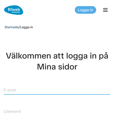
Logga in
tog
Startsida
/
Logga in
Välkommen att logga in på
Mina sidor
E-post
Lösenord