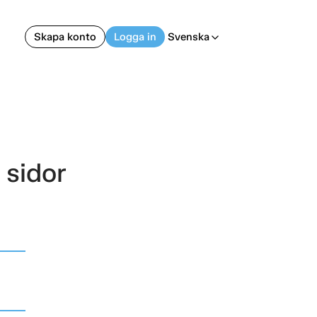
Skapa konto
Logga in
Svenska
arrow_back_ios
 sidor