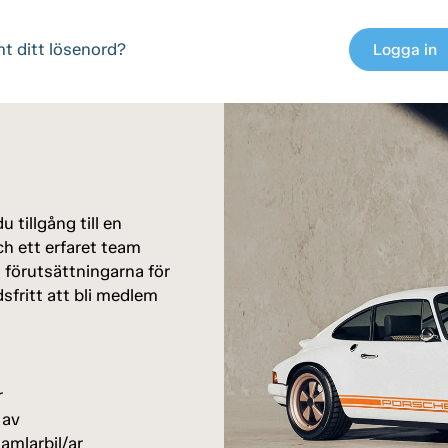
t ditt lösenord?
Logga in
chev
 tillgång till en
h ett erfaret team
a förutsättningarna för
dsfritt att bli medlem
r
 av
amlarbil/ar