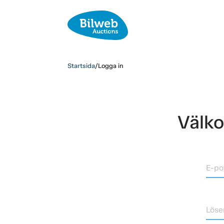
Startsida
/
Logga in
Välko
E-po
Löse