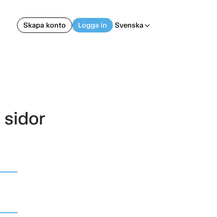
Skapa konto
Logga in
Svenska
arrow_back_ios
 sidor