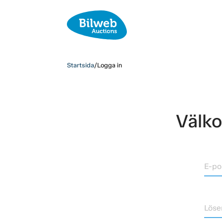
Startsida
/
Logga in
Välko
E-po
Löse