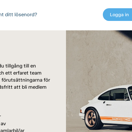
t ditt lösenord?
Logga in
chev
 tillgång till en
h ett erfaret team
a förutsättningarna för
dsfritt att bli medlem
r
 av
amlarbil/ar