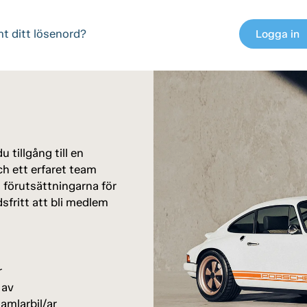
t ditt lösenord?
Logga in
chev
 tillgång till en
h ett erfaret team
a förutsättningarna för
dsfritt att bli medlem
r
 av
amlarbil/ar