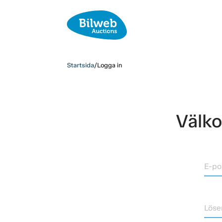
Startsida
/
Logga in
Välko
E-po
Löse