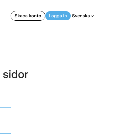
Skapa konto
Logga in
Svenska
arrow_back_ios
 sidor