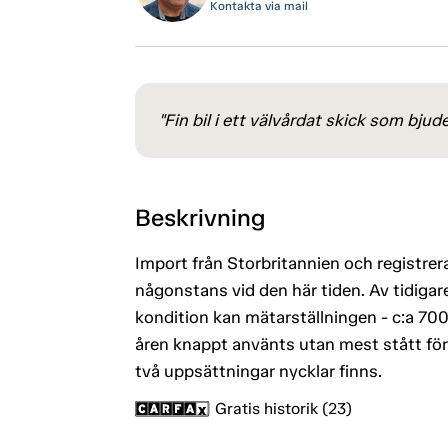
Kontakta via mail
"Fin bil i ett välvårdat skick som bjud
Beskrivning
Import från Storbritannien och registrer
någonstans vid den här tiden. Av tidigar
kondition kan mätarställningen - c:a 7
åren knappt använts utan mest stått f
två uppsättningar nycklar finns.
Gratis historik (23)