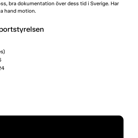
ross, bra dokumentation över dess tid i Sverige. Har
sta hand motion.
portstyrelsen
s)
6
24