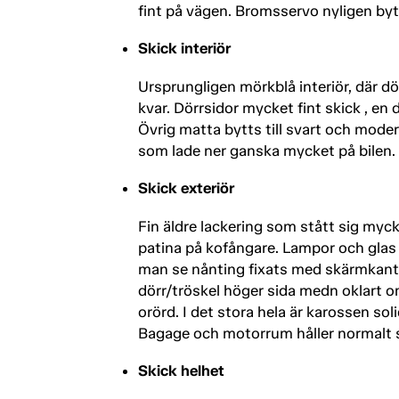
fint på vägen. Bromsservo nyligen byt
Skick interiör
Ursprungligen mörkblå interiör, där dö
kvar. Dörrsidor mycket fint skick , en d
Övrig matta bytts till svart och mode
som lade ner ganska mycket på bilen. Su
Skick exteriör
Fin äldre lackering som stått sig myck
patina på kofångare. Lampor och glas f
man se nånting fixats med skärmkanter
dörr/tröskel höger sida medn oklart o
orörd. I det stora hela är karossen sol
Bagage och motorrum håller normalt sk
Skick helhet