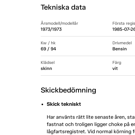
Tekniska data
Årsmodell/modellår
Första regi
1973/1973
1985-07-2
Kw / hk
Drivmedel
69 / 94
Bensin
Klädsel
Färg
skinn
vit
Skickbedömning
Skick tekniskt
Har använts rätt lite senaste åren, st
fastnat och troligen ligger choke på 
lågfartsregistret. Vid normal körning