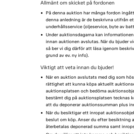
Allmänt om skicket på fordonen
På denna auktion har många fordon ingått i
denna anledning är de beskrivna utifrån 
underhållsservice (oljeservice, byte av ba
Under auktionsdagarna kan informationen 
innan auktionen avslutas. När du bjuder vi
så ber vi dig därför att läsa igenom beskri
grund av ev. ny info).
Viktigt att veta innan du bjuder!
När en auktion avslutats med dig som höst
rättighet att kunna köpa aktuellt auktionso
auktionsplatsen och bedöma auktionsobjek
bestämt dig på auktionsplatsen tecknas köp
att du deponerar auktionssumman plus inr
När du besiktigar ett inropat auktionsobje
beslut om köp. Anser du efter besiktning a
återbetalas deponerad summa samt inrops