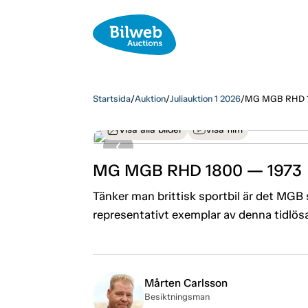
Startsida
/
Auktion
/
Juliauktion 1 2026
/
MG MGB RHD 1
Visa alla bilder
Visa film
MG MGB RHD 1800 — 1973
Tänker man brittisk sportbil är det MGB 
representativt exemplar av denna tidlösa
Mårten Carlsson
Besiktningsman