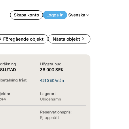
Skapa konto
Logga in
Svenska
arrow_back_ios
on_left
chevron_right
Föregående objekt
Nästa objekt
dräkning
Högsta bud
SLUTAD
36 000
SEK
betalning från:
431
SEK/mån
jektnr
Lagerort
244
Ulricehamn
Reservationspris:
Ej uppnått