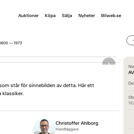
Auktioner
Köpa
Sälja
Nyheter
Bilweb.se
chevr
800 — 1973
Ne
AV
Del
som står för sinnebilden av detta. Här ett
 klassiker.
Ob
19
Christoffer Ahlborg
Handläggare