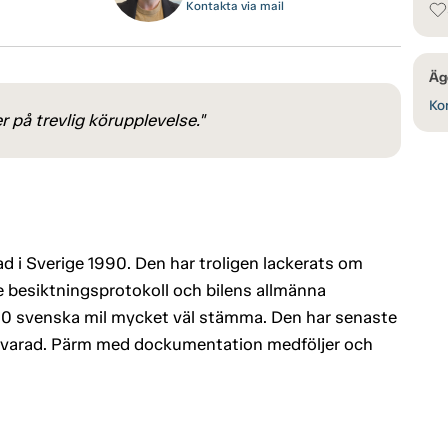
Kontakta via mail
Äg
Kon
er på trevlig körupplevelse."
ad i Sverige 1990. Den har troligen lackerats om
e besiktningsprotokoll och bilens allmänna
000 svenska mil mycket väl stämma. Den har senaste
örvarad. Pärm med dockumentation medföljer och