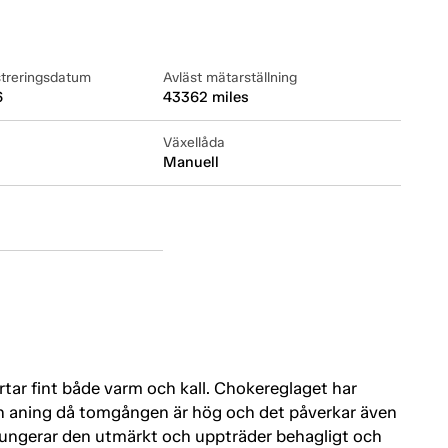
streringsdatum
Avläst mätarställning
6
43362 miles
Växellåda
Manuell
artar fint både varm och kall. Chokereglaget har
en aning då tomgången är hög och det påverkar även
 fungerar den utmärkt och uppträder behagligt och