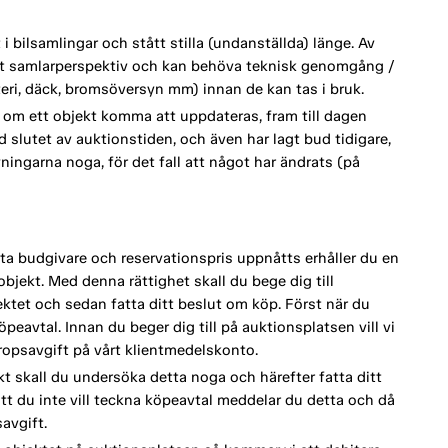
 bilsamlingar och stått stilla (undanställda) länge. Av
ett samlarperspektiv och kan behöva teknisk genomgång /
tteri, däck, bromsöversyn mm) innan de kan tas i bruk.
om ett objekt komma att uppdateras, fram till dagen
d slutet av auktionstiden, och även har lagt bud tidigare,
vningarna noga, för det fall att något har ändrats (på
a budgivare och reservationspris uppnåtts erhåller du en
bjekt. Med denna rättighet skall du bege dig till
tet och sedan fatta ditt beslut om köp. Först när du
eavtal. Innan du beger dig till på auktionsplatsen vill vi
opsavgift på vårt klientmedelskonto.
kt skall du undersöka detta noga och härefter fatta ditt
tt du inte vill teckna köpeavtal meddelar du detta och då
avgift.