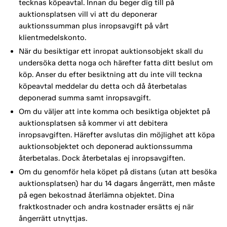
tecknas köpeavtal. Innan du beger dig till på
auktionsplatsen vill vi att du deponerar
auktionssumman plus inropsavgift på vårt
klientmedelskonto.
När du besiktigar ett inropat auktionsobjekt skall du
undersöka detta noga och härefter fatta ditt beslut om
köp. Anser du efter besiktning att du inte vill teckna
köpeavtal meddelar du detta och då återbetalas
deponerad summa samt inropsavgift.
Om du väljer att inte komma och besiktiga objektet på
auktionsplatsen så kommer vi att debitera
inropsavgiften. Härefter avslutas din möjlighet att köpa
auktionsobjektet och deponerad auktionssumma
återbetalas. Dock återbetalas ej inropsavgiften.
Om du genomför hela köpet på distans (utan att besöka
auktionsplatsen) har du 14 dagars ångerrätt, men måste
på egen bekostnad återlämna objektet. Dina
fraktkostnader och andra kostnader ersätts ej när
ångerrätt utnyttjas.