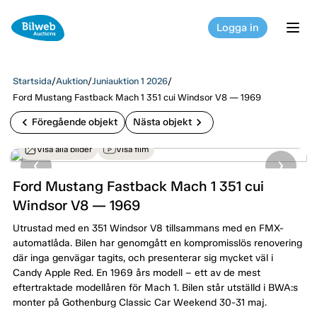
Logga in
tog
Startsida
/
Auktion
/
Juniauktion 1 2026
/
Ford Mustang Fastback Mach 1 351 cui Windsor V8 — 1969
chevron_left
chevron_right
Föregående objekt
Nästa objekt
Visa alla bilder
Visa film
Ford Mustang Fastback Mach 1 351 cui
Windsor V8 — 1969
Utrustad med en 351 Windsor V8 tillsammans med en FMX-
automatlåda. Bilen har genomgått en kompromisslös renovering
där inga genvägar tagits, och presenterar sig mycket väl i
Candy Apple Red. En 1969 års modell – ett av de mest
eftertraktade modellåren för Mach 1. Bilen står utställd i BWA:s
monter på Gothenburg Classic Car Weekend 30-31 maj.