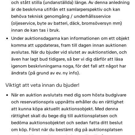
och stått stilla (undanställda) länge. Av denna anledning
är de beskrivna utifrån ett samlarperspektiv och kan
behöva teknisk genomgång / underhållsservice
(oljeservice, byte av batteri, däck, bromsöversyn mm)
innan de kan tas i bruk.
Under auktionsdagarna kan informationen om ett objekt
komma att uppdateras, fram till dagen innan auktionen
avslutas. När du bjuder vid slutet av auktionstiden, och
även har lagt bud tidigare, så ber vi dig därför att läsa
igenom beskrivningarna noga, för det fall att något har
ändrats (på grund av ev. ny info).
Viktigt att veta innan du bjuder!
När en auktion avslutats med dig som hösta budgivare
och reservationspris uppnåtts erhåller du en rättighet
att kunna köpa aktuellt auktionsobjekt. Med denna
rättighet skall du bege dig till auktionsplatsen och
bedöma auktionsobjektet och sedan fatta ditt beslut
om köp. Först när du bestämt dig på auktionsplatsen