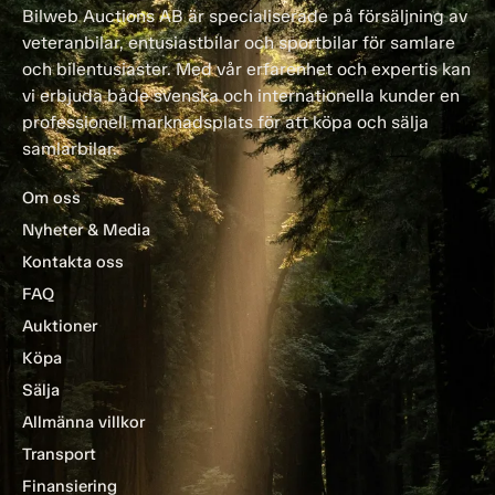
Bilweb Auctions AB är specialiserade på försäljning av
veteranbilar, entusiastbilar och sportbilar för samlare
och bilentusiaster. Med vår erfarenhet och expertis kan
vi erbjuda både svenska och internationella kunder en
professionell marknadsplats för att köpa och sälja
samlarbilar.
Om oss
Nyheter & Media
Kontakta oss
FAQ
Auktioner
Köpa
Sälja
Allmänna villkor
Transport
Finansiering