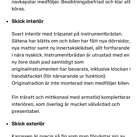
navkapslar medföljer. Besiktningsbefriad och klar att
köras.
Skick interiör
Svart interiör med träpanel på instrumentbrädan.
Sätena har klätts om och bilen har fått nya dörrsidor,
nya mattor samt ny innertaksklädsel, allt fortfarande
i nära nyskick. Instrumentbrädan är utrustad med en
ny övre dash pad samtidigt som
originalinstrumenten har bevarats, inklusive klockan i
handskfacket (för närvarande ur funktion).
Originalradion är inte monterad men medföljer bilen.
Fin träratt och mittkonsol med armstöd kompletterar
interiören, som överlag är mycket välvårdad och
presentabel.
Skick exteriör
Karossen är precis så fin som man förväntar sig av