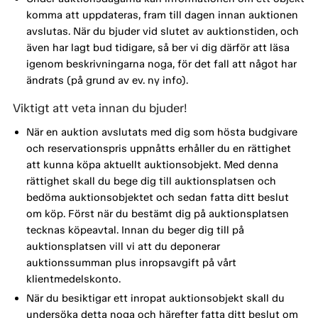
komma att uppdateras, fram till dagen innan auktionen
avslutas. När du bjuder vid slutet av auktionstiden, och
även har lagt bud tidigare, så ber vi dig därför att läsa
igenom beskrivningarna noga, för det fall att något har
ändrats (på grund av ev. ny info).
Viktigt att veta innan du bjuder!
När en auktion avslutats med dig som hösta budgivare
och reservationspris uppnåtts erhåller du en rättighet
att kunna köpa aktuellt auktionsobjekt. Med denna
rättighet skall du bege dig till auktionsplatsen och
bedöma auktionsobjektet och sedan fatta ditt beslut
om köp. Först när du bestämt dig på auktionsplatsen
tecknas köpeavtal. Innan du beger dig till på
auktionsplatsen vill vi att du deponerar
auktionssumman plus inropsavgift på vårt
klientmedelskonto.
När du besiktigar ett inropat auktionsobjekt skall du
undersöka detta noga och härefter fatta ditt beslut om