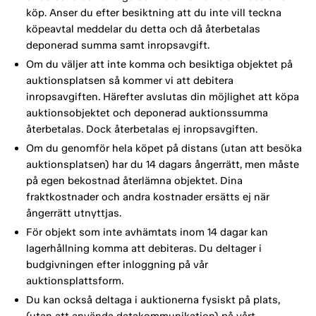
köp. Anser du efter besiktning att du inte vill teckna
köpeavtal meddelar du detta och då återbetalas
deponerad summa samt inropsavgift.
Om du väljer att inte komma och besiktiga objektet på
auktionsplatsen så kommer vi att debitera
inropsavgiften. Härefter avslutas din möjlighet att köpa
auktionsobjektet och deponerad auktionssumma
återbetalas. Dock återbetalas ej inropsavgiften.
Om du genomför hela köpet på distans (utan att besöka
auktionsplatsen) har du 14 dagars ångerrätt, men måste
på egen bekostnad återlämna objektet. Dina
fraktkostnader och andra kostnader ersätts ej när
ångerrätt utnyttjas.
För objekt som inte avhämtats inom 14 dagar kan
lagerhållning komma att debiteras. Du deltager i
budgivningen efter inloggning på vår
auktionsplattsform.
Du kan också deltaga i auktionerna fysiskt på plats,
(utan att använda datakommunikation) på vårt