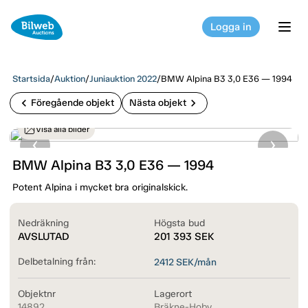
Logga in
tog
Startsida
/
Auktion
/
Juniauktion 2022
/
BMW Alpina B3 3,0 E36 — 1994
chevron_left
chevron_right
Föregående objekt
Nästa objekt
Visa alla bilder
BMW Alpina B3 3,0 E36 — 1994
Potent Alpina i mycket bra originalskick.
Nedräkning
Högsta bud
AVSLUTAD
201 393
SEK
Delbetalning från:
2412
SEK/mån
Objektnr
Lagerort
14892
Bräkne-Hoby