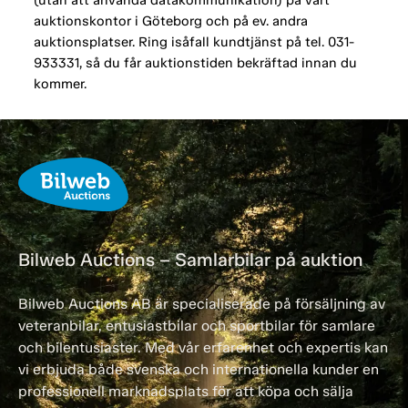
auktionskontor i Göteborg och på ev. andra
auktionsplatser. Ring isåfall kundtjänst på tel. 031-
933331, så du får auktionstiden bekräftad innan du
kommer.
Bilweb Auctions – Samlarbilar på auktion
Bilweb Auctions AB är specialiserade på försäljning av
veteranbilar, entusiastbilar och sportbilar för samlare
och bilentusiaster. Med vår erfarenhet och expertis kan
vi erbjuda både svenska och internationella kunder en
professionell marknadsplats för att köpa och sälja