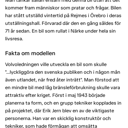
Man tankar sällan ensam med denna bil utan att det
kommer fram människor som pratar och frågar. Bilen
har stått utställd vintertid på Rejmes i Örebro i deras
utställningshall. Förvarad där den en gång såldes för
71 år sedan. En bil som rullat i Närke under hela sin
livsresa.
Fakta om modellen
Volvoledningen ville utveckla en bil som skulle
"...lyckliggöra den svenska publiken och i någon mån
även utlandet, när fred åter inträtt". Man förstod att
en mindre bil med låg bränsleförbrukning skulle vara
attraktiv efter kriget. Först i maj 1943 började
planerna ta form, och en grupp tekniker kopplades in
på projektet, där Erik Jern blev en av de viktigaste
personerna. Han var en skicklig konstruktör och
tekniker, som hade förmågan att omsätta