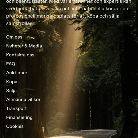
och bilentusiaster. Med vår erfarenhet och expertis kan
vi erbjuda både svenska och internationella kunder en
professionell marknadsplats för att köpa och sälja
samlarbilar.
Om oss
Nyheter & Media
Kontakta oss
FAQ
Auktioner
Köpa
Sälja
Allmänna villkor
Transport
Finansiering
Cookies