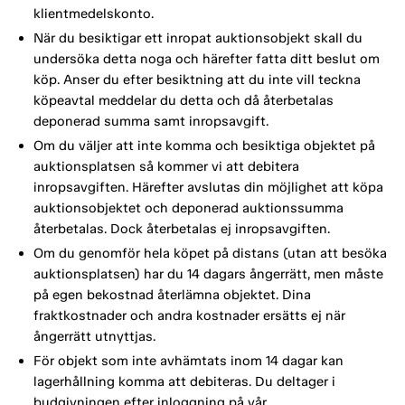
klientmedelskonto.
När du besiktigar ett inropat auktionsobjekt skall du
undersöka detta noga och härefter fatta ditt beslut om
köp. Anser du efter besiktning att du inte vill teckna
köpeavtal meddelar du detta och då återbetalas
deponerad summa samt inropsavgift.
Om du väljer att inte komma och besiktiga objektet på
auktionsplatsen så kommer vi att debitera
inropsavgiften. Härefter avslutas din möjlighet att köpa
auktionsobjektet och deponerad auktionssumma
återbetalas. Dock återbetalas ej inropsavgiften.
Om du genomför hela köpet på distans (utan att besöka
auktionsplatsen) har du 14 dagars ångerrätt, men måste
på egen bekostnad återlämna objektet. Dina
fraktkostnader och andra kostnader ersätts ej när
ångerrätt utnyttjas.
För objekt som inte avhämtats inom 14 dagar kan
lagerhållning komma att debiteras. Du deltager i
budgivningen efter inloggning på vår