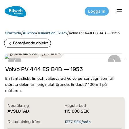
Logga in
tog
Startsida
/
Auktion
/
Juliauktion 1 2025
/
Volvo PV 444 ES B4B — 1953
chevron_left
Föregående objekt
Visa alla bilder
Visa film
Volvo PV 444 ES B4B — 1953
En fantastiskt fin och välbevarad Volvo personvagn som till
största delen är i originalutförande. Endast 7 100 mil på
mätaren.
Nedräkning
Högsta bud
AVSLUTAD
115 000
SEK
Delbetalning från:
1377
SEK/mån