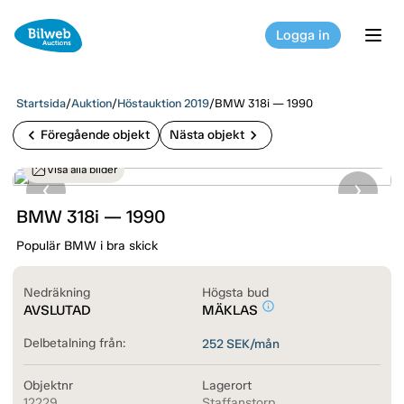
Logga in
tog
Startsida
/
Auktion
/
Höstauktion 2019
/
BMW 318i — 1990
chevron_left
chevron_right
Föregående objekt
Nästa objekt
Visa alla bilder
BMW 318i — 1990
Populär BMW i bra skick
Nedräkning
Högsta bud
info_outline
AVSLUTAD
MÄKLAS
Delbetalning från:
252
SEK/mån
Objektnr
Lagerort
12229
Staffanstorp