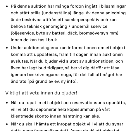
På denna auktion har många fordon ingått i bilsamlingar
och stått stilla (undanställda) länge. Av denna anledning
är de beskrivna utifrån ett samlarperspektiv och kan
behöva teknisk genomgång / underhållsservice
(oljeservice, byte av batteri, däck, bromsöversyn mm)
innan de kan tas i bruk.
Under auktionsdagarna kan informationen om ett objekt
komma att uppdateras, fram till dagen innan auktionen
avslutas. När du bjuder vid slutet av auktionstiden, och
även har lagt bud tidigare, så ber vi dig därför att läsa
igenom beskrivningarna noga, för det fall att något har
ändrats (på grund av ev. ny info).
Viktigt att veta innan du bjuder!
När du ropat in ett objekt och reservationspris uppnåtts,
vill vi att du deponerar hela köpesumman på vårt
klientmedelskonto innan hämtning kan ske.
När du skall hämta ett inropat objekt vill vi att du synar
detta noga (undersöker det). Anser du då att objektet