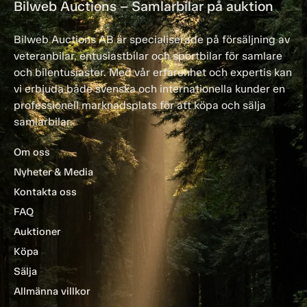
Bilweb Auctions – Samlarbilar på auktion
Bilweb Auctions AB är specialiserade på försäljning av
veteranbilar, entusiastbilar och sportbilar för samlare
och bilentusiaster. Med vår erfarenhet och expertis kan
vi erbjuda både svenska och internationella kunder en
professionell marknadsplats för att köpa och sälja
samlarbilar.
Om oss
Nyheter & Media
Kontakta oss
FAQ
Auktioner
Köpa
Sälja
Allmänna villkor