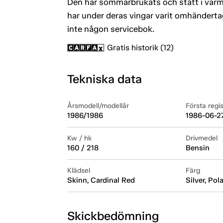
Den har sommarbrukats och stått i va
har under deras vingar varit omhändertag
inte någon servicebok.
Gratis historik (12)
Tekniska data
Årsmodell/modellår
Första regi
1986/1986
1986-06-2
Kw / hk
Drivmedel
160 / 218
Bensin
Klädsel
Färg
Skinn, Cardinal Red
Silver, Pol
Skickbedömning