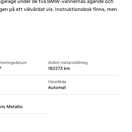
rmgarage under de två BMW-vännernas ägande och
en på ett välvårdat vis. Instruktionsbok finns, men
streringsdatum
Avläst mätarställning
7
182273 km
Växellåda
Automat
aris Metallic