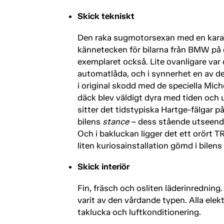
Skick tekniskt
Den raka sugmotorsexan med en karaktä
kännetecken för bilarna från BMW på d
exemplaret också. Lite ovanligare va
automatlåda, och i synnerhet en av de
i original skodd med de speciella Mic
däck blev väldigt dyra med tiden och 
sitter det tidstypiska Hartge-fälgar p
bilens
stance
– dess stående utseende
Och i bakluckan ligger det ett orört 
liten kuriosainstallation gömd i bilens 
Skick interiör
Fin, fräsch och osliten läderinredning
varit av den vårdande typen. Alla elekt
taklucka och luftkonditionering.