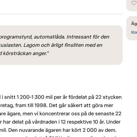
Äg
Kon
, programstyrd, automatlåda. Intressant för den
siasten. Lagom och ärligt finsliten med en
 körsträckan anger."
 snitt 1 200-1 300 mil per år fördelat på 22 stycken
retag, fram till 1998. Det går säkert att göra mer
are ägare, men vi koncentrerar oss på de senaste 22
har delat på vårdnaden i 12 respektive 10 år. Under
0 mil. Den nuvarande ägaren har kört 2 000 av dem.