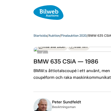
Startsida
/
Auktion
/
Finalauktion 2020
/
BMW 635 CSiA
Visa alla bilder
Visa film
BMW 635 CSiA — 1986
BMW:s åttiotalscoupé i ett använt, men v
coupéform och raka maskinkommunikatio
Peter Sundfeldt
Besiktningsman