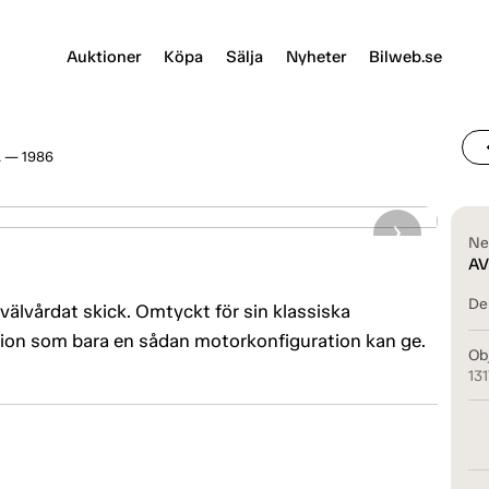
Auktioner
Köpa
Sälja
Nyheter
Bilweb.se
chevr
 — 1986
Ne
AV
Del
älvårdat skick. Omtyckt för sin klassiska
n som bara en sådan motorkonfiguration kan ge.
Ob
13