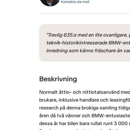
Kontakta via mail
"Trevlig 635:a med en lite ovanligare
teknik-historikintresserade BMW-entu
inredning som känns fräschare än vad
Beskrivning
Normalt åttio- och nittiotalsanvänd med i
brukare, inklusive handlare och leasingfö
research på denna brokiga samling tidig
åren då två vänner och BMW-entusiaster 
dessa år har bilen bara rullat runt 3 00