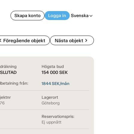
Skapa konto
Logga in
Svenska
arrow_back_ios
on_left
chevron_right
Föregående objekt
Nästa objekt
dräkning
Högsta bud
SLUTAD
154 000
SEK
betalning från:
1844
SEK/mån
jektnr
Lagerort
176
Göteborg
Reservationspris:
Ej uppnått