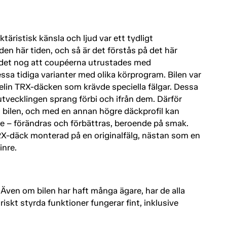
ristisk känsla och ljud var ett tydligt
en här tiden, och så är det förstås på det här
r det nog att coupéerna utrustades med
ssa tidiga varianter med olika körprogram. Bilen var
helin TRX-däcken som krävde speciella fälgar. Dessa
utvecklingen sprang förbi och ifrån dem. Därför
å bilen, och med en annan högre däckprofil kan
 – förändras och förbättras, beroende på smak.
TRX-däck monterad på en originalfälg, nästan som en
inre.
. Även om bilen har haft många ägare, har de alla
riskt styrda funktioner fungerar fint, inklusive