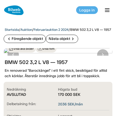
Logga in
tog
Startsida
/
Auktion
/
Februariauktion 2 2024
/
BMW 502 3,2 L V8 — 1957
chevron_left
chevron_right
Föregående objekt
Nästa objekt
Visa alla bilder
Visa film
BMW 502 3,2 L V8 — 1957
En renoverad "Barockängel" i ett fint skick, besiktigad för alltid
och körklar. Återstår inrednings jobb för att bli i toppskick.
Nedräkning
Högsta bud
AVSLUTAD
170 000
SEK
Delbetalning från:
2036
SEK/mån