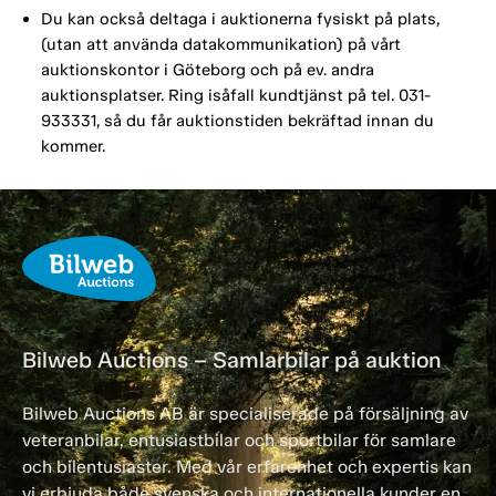
Du kan också deltaga i auktionerna fysiskt på plats,
(utan att använda datakommunikation) på vårt
auktionskontor i Göteborg och på ev. andra
auktionsplatser. Ring isåfall kundtjänst på tel. 031-
933331, så du får auktionstiden bekräftad innan du
kommer.
Bilweb Auctions – Samlarbilar på auktion
Bilweb Auctions AB är specialiserade på försäljning av
veteranbilar, entusiastbilar och sportbilar för samlare
och bilentusiaster. Med vår erfarenhet och expertis kan
vi erbjuda både svenska och internationella kunder en