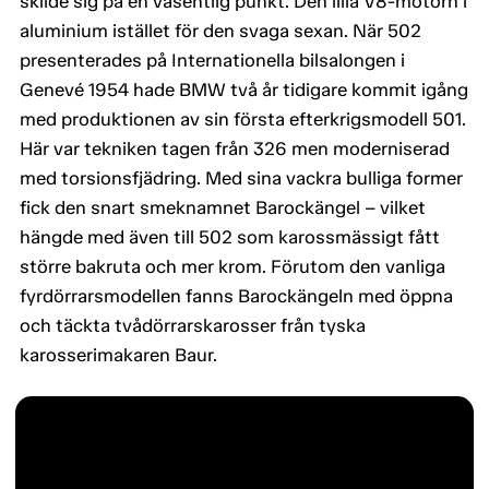
skilde sig på en väsentlig punkt. Den lilla V8-motorn i
aluminium istället för den svaga sexan. När 502
presenterades på Internationella bilsalongen i
Genevé 1954 hade BMW två år tidigare kommit igång
med produktionen av sin första efterkrigsmodell 501.
Här var tekniken tagen från 326 men moderniserad
med torsionsfjädring. Med sina vackra bulliga former
fick den snart smeknamnet Barockängel – vilket
hängde med även till 502 som karossmässigt fått
större bakruta och mer krom. Förutom den vanliga
fyrdörrarsmodellen fanns Barockängeln med öppna
och täckta tvådörrarskarosser från tyska
karosserimakaren Baur.