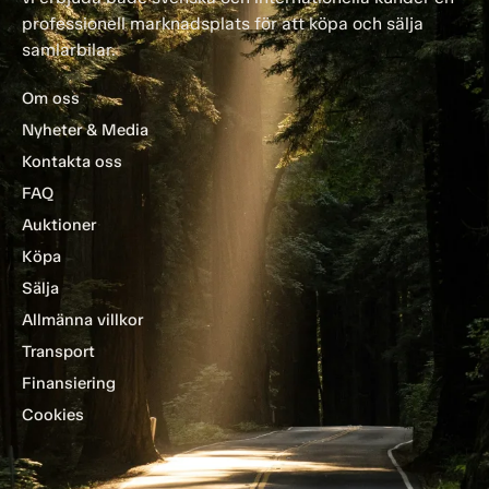
professionell marknadsplats för att köpa och sälja
samlarbilar.
Om oss
Nyheter & Media
Kontakta oss
FAQ
Auktioner
Köpa
Sälja
Allmänna villkor
Transport
Finansiering
Cookies