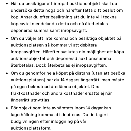
När du besiktigar ett inropat auktionsobjekt skall du
undersöka detta noga och härefter fatta ditt beslut om
köp. Anser du efter besiktning att du inte vill teckna
köpeavtal meddelar du detta och då återbetalas
deponerad summa samt inropsavgift.
Om du väljer att inte komma och besiktiga objektet på
auktionsplatsen så kommer vi att debitera
inropsavgiften. Härefter avslutas din möjlighet att köpa
auktionsobjektet och deponerad auktionssumma
återbetalas. Dock återbetalas ej inropsavgiften.
Om du genomför hela köpet på distans (utan att besöka
auktionsplatsen) har du 14 dagars ångerrätt, men måste
på egen bekostnad återlämna objektet. Dina
fraktkostnader och andra kostnader ersätts ej när
ångerrätt utnyttjas.
För objekt som inte avhämtats inom 14 dagar kan
lagerhållning komma att debiteras. Du deltager i
budgivningen efter inloggning på vår
auktionsplattsform.