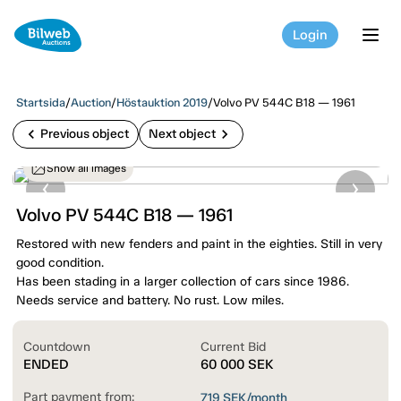
Login
tog
Startsida
/
Auction
/
Höstauktion 2019
/
Volvo PV 544C B18 — 1961
chevron_left
chevron_right
Previous object
Next object
Show all images
Volvo PV 544C B18 — 1961
Restored with new fenders and paint in the eighties. Still in very
good condition.
Has been stading in a larger collection of cars since 1986.
Needs service and battery. No rust. Low miles.
Countdown
Current Bid
ENDED
60 000
SEK
Part payment from:
719
SEK/month