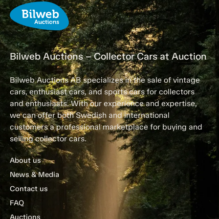
Bilweb Auctions – Collector Cars at Auction
Bilweb Auctions AB specializes in the sale of vintage
cars, enthusiast cars, and sports cars for collectors
and enthusiasts. With our experience and expertise,
we can offer both Swedish and international
customers a professional marketplace for buying and
selling collector cars.
About us
News & Media
Contact us
FAQ
Auctions