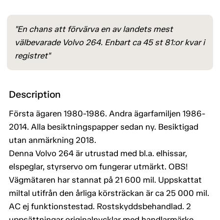
"En chans att förvärva en av landets mest
välbevarade Volvo 264. Enbart ca 45 st 81:or kvar i
registret"
Description
Första ägaren 1980-1986. Andra ägarfamiljen 1986-
2014. Alla besiktningspapper sedan ny. Besiktigad
utan anmärkning 2018.
Denna Volvo 264 är utrustad med bl.a. elhissar,
elspeglar, styrservo om fungerar utmärkt. OBS!
Vägmätaren har stannat på 21 600 mil. Uppskattat
miltal utifrån den årliga körsträckan är ca 25 000 mil.
AC ej funktionstestad. Rostskyddsbehandlad. 2
uppsättningar originalnycklar med handlarmärke.