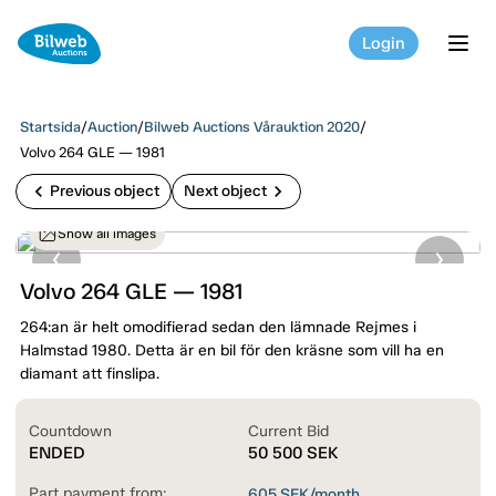
Login
tog
Startsida
/
Auction
/
Bilweb Auctions Vårauktion 2020
/
Volvo 264 GLE — 1981
chevron_left
chevron_right
Previous object
Next object
Show all images
Volvo 264 GLE — 1981
264:an är helt omodifierad sedan den lämnade Rejmes i
Halmstad 1980. Detta är en bil för den kräsne som vill ha en
diamant att finslipa.
Countdown
Current Bid
ENDED
50 500
SEK
Part payment from:
605
SEK/month