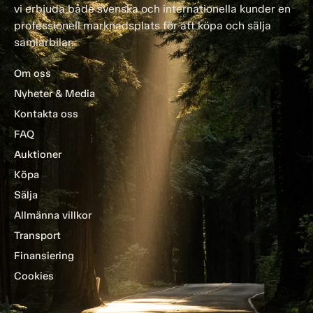
vi erbjuda både svenska och internationella kunder en
professionell marknadsplats för att köpa och sälja
samlarbilar.
Om oss
Nyheter & Media
Kontakta oss
FAQ
Auktioner
Köpa
Sälja
Allmänna villkor
Transport
Finansiering
Cookies