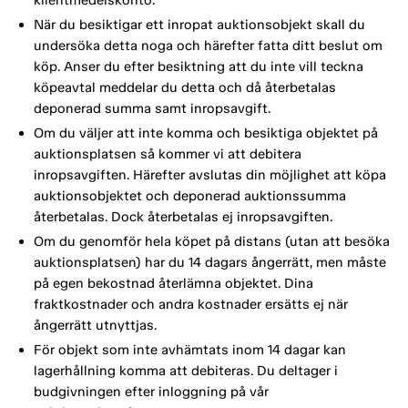
klientmedelskonto.
När du besiktigar ett inropat auktionsobjekt skall du
undersöka detta noga och härefter fatta ditt beslut om
köp. Anser du efter besiktning att du inte vill teckna
köpeavtal meddelar du detta och då återbetalas
deponerad summa samt inropsavgift.
Om du väljer att inte komma och besiktiga objektet på
auktionsplatsen så kommer vi att debitera
inropsavgiften. Härefter avslutas din möjlighet att köpa
auktionsobjektet och deponerad auktionssumma
återbetalas. Dock återbetalas ej inropsavgiften.
Om du genomför hela köpet på distans (utan att besöka
auktionsplatsen) har du 14 dagars ångerrätt, men måste
på egen bekostnad återlämna objektet. Dina
fraktkostnader och andra kostnader ersätts ej när
ångerrätt utnyttjas.
För objekt som inte avhämtats inom 14 dagar kan
lagerhållning komma att debiteras. Du deltager i
budgivningen efter inloggning på vår