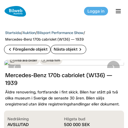
Logga in
tog
Startsida
/
Auktion
/
Bilsport Performance Show
/
Mercedes-Benz 170b cabriolet (W136) — 1939
chevron_left
chevron_right
Föregående objekt
Nästa objekt
Visa alla bilder
Visa film
Mercedes-Benz 170b cabriolet (W136) —
1939
Äldre renovering, fortfarande i fint skick. Bilen har stått på två
olika museum i Sverige de senaste 30 åren. Bilen säljs
oregistrerad utan äldre registreringshandlingar eller dokument.
Nedräkning
Högsta bud
AVSLUTAD
500 000
SEK