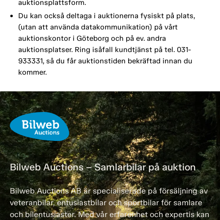
auktionsplattsform.
Du kan också deltaga i auktionerna fysiskt på plats,
(utan att använda datakommunikation) på vårt
auktionskontor i Göteborg och på ev. andra
auktionsplatser. Ring isåfall kundtjänst på tel. 031-
933331, så du får auktionstiden bekräftad innan du
kommer.
Bilweb Auctions – Samlarbilar på auktion
Bilweb Auctions AB är specialiserade på försäljning av
veteranbilar, entusiastbilar och sportbilar för samlare
och bilentusiaster. Med vår erfarenhet och expertis kan