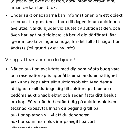
(oljeservice, byte av batteri, däck, bromsöversyn mm)
innan de kan tas i bruk.
Under auktionsdagarna kan informationen om ett objekt
komma att uppdateras, fram till dagen innan auktionen
avslutas. När du bjuder vid slutet av auktionstiden, och
även har lagt bud tidigare, så ber vi dig därför att läsa
igenom beskrivningarna noga, för det fall att något har
ändrats (på grund av ev. ny info).
Viktigt att veta innan du bjuder!
När en auktion avslutats med dig som hösta budgivare
och reservationspris uppnåtts erhåller du en rättighet
att kunna köpa aktuellt auktionsobjekt. Med denna
rättighet skall du bege dig till auktionsplatsen och
bedöma auktionsobjektet och sedan fatta ditt beslut
om köp. Först när du bestämt dig på auktionsplatsen
tecknas köpeavtal. Innan du beger dig till på
auktionsplatsen vill vi att du deponerar
auktionssumman plus inropsavgift på vårt