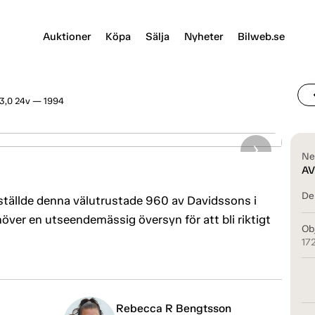
Auktioner
Köpa
Sälja
Nyheter
Bilweb.se
chevr
 3,0 24v — 1994
Ne
AV
Del
ställde denna välutrustade 960 av Davidssons i
över en utseendemässig översyn för att bli riktigt
Ob
17
Rebecca R Bengtsson