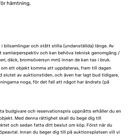
 för hämtning.
 bilsamlingar och stått stilla (undanställda) länge. Av
ett samlarperspektiv och kan behöva teknisk genomgång /
tteri, däck, bromsöversyn mm) innan de kan tas i bruk.
om ett objekt komma att uppdateras, fram till dagen
d slutet av auktionstiden, och även har lagt bud tidigare,
vningarna noga, för det fall att något har ändrats (på
a budgivare och reservationspris uppnåtts erhåller du en
bjekt. Med denna rättighet skall du bege dig till
tet och sedan fatta ditt beslut om köp. Först när du
eavtal. Innan du beger dig till på auktionsplatsen vill vi