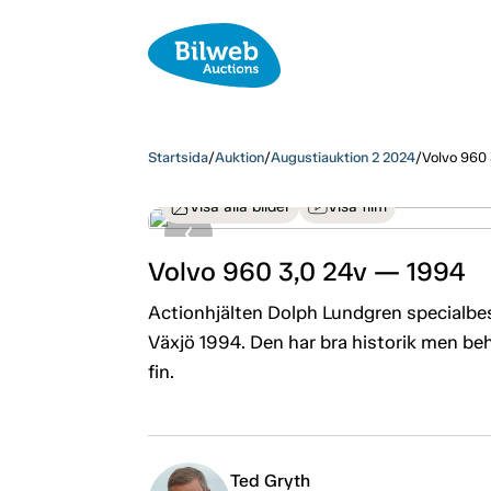
Startsida
/
Auktion
/
Augustiauktion 2 2024
/
Volvo 960
Visa alla bilder
Visa film
Volvo 960 3,0 24v — 1994
Actionhjälten Dolph Lundgren specialbe
Växjö 1994. Den har bra historik men beh
fin.
Ted Gryth