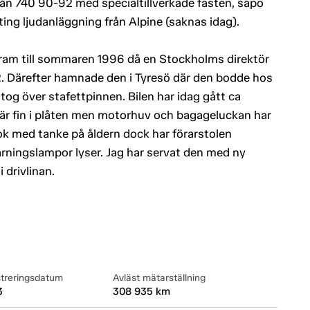
rån 740 90-92 med specialtillverkade fästen, säpo
ting ljudanläggning från Alpine (saknas idag).
fram till sommaren 1996 då en Stockholms direktör
2. Därefter hamnade den i Tyresö där den bodde hos
tog över stafettpinnen. Bilen har idag gått ca
 är fin i plåten men motorhuv och bagageluckan har
ok med tanke på åldern dock har förarstolen
varningslampor lyser. Jag har servat den med ny
i drivlinan.
streringsdatum
Avläst mätarställning
3
308 935 km