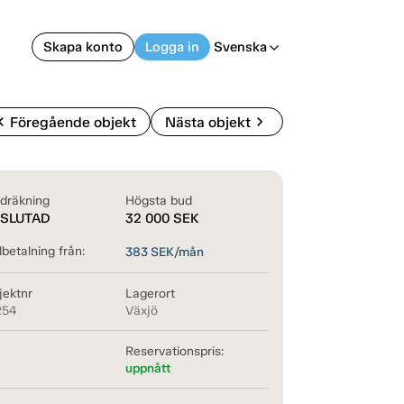
Skapa konto
Logga in
Svenska
arrow_back_ios
on_left
chevron_right
Föregående objekt
Nästa objekt
dräkning
Högsta bud
SLUTAD
32 000
SEK
betalning från:
383
SEK/mån
jektnr
Lagerort
254
Växjö
Reservationspris:
uppnått