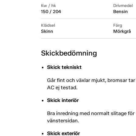
Kw / hk
Drivmedel
150 / 204
Bensin
Klädsel
Färg
Skinn
Mörkgrå
Skickbedömning
Skick tekniskt
Går fint och växlar mjukt, bromsar t
AC ej testad.
Skick interiör
Bra inredning med normalt slitage för 
vänstersidan.
Skick exteriör