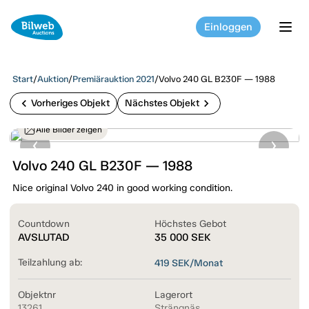
Einloggen
tog
Start
/
Auktion
/
Premiärauktion 2021
/
Volvo 240 GL B230F — 1988
chevron_left
chevron_right
Vorheriges Objekt
Nächstes Objekt
Alle Bilder zeigen
Volvo 240 GL B230F — 1988
Nice original Volvo 240 in good working condition.
Countdown
Höchstes Gebot
AVSLUTAD
35 000
SEK
Teilzahlung ab:
419
SEK/Monat
Objektnr
Lagerort
13261
Strängnäs