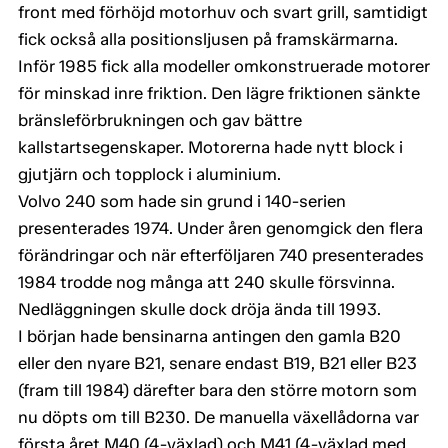
front med förhöjd motorhuv och svart grill, samtidigt
fick också alla positionsljusen på framskärmarna.
Inför 1985 fick alla modeller omkonstruerade motorer
för minskad inre friktion. Den lägre friktionen sänkte
bränsleförbrukningen och gav bättre
kallstartsegenskaper. Motorerna hade nytt block i
gjutjärn och topplock i aluminium.
Volvo 240 som hade sin grund i 140-serien
presenterades 1974. Under åren genomgick den flera
förändringar och när efterföljaren 740 presenterades
1984 trodde nog många att 240 skulle försvinna.
Nedläggningen skulle dock dröja ända till 1993.
I början hade bensinarna antingen den gamla B20
eller den nyare B21, senare endast B19, B21 eller B23
(fram till 1984) därefter bara den större motorn som
nu döpts om till B230. De manuella växellådorna var
första året M40 (4-växlad) och M41 (4-växlad med