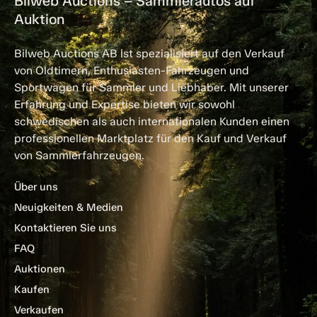
Bilweb Auctions – Sammlerautos auf
Auktion
Bilweb Auctions AB ist spezialisiert auf den Verkauf
von Oldtimern, Enthusiasten-Fahrzeugen und
Sportwagen für Sammler und Liebhaber. Mit unserer
Erfahrung und Expertise bieten wir sowohl
schwedischen als auch internationalen Kunden einen
professionellen Marktplatz für den Kauf und Verkauf
von Sammlerfahrzeugen.
Über uns
Neuigkeiten & Medien
Kontaktieren Sie uns
FAQ
Auktionen
Kaufen
Verkaufen