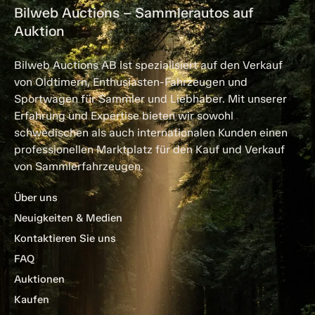
Bilweb Auctions – Sammlerautos auf
Auktion
Bilweb Auctions AB ist spezialisiert auf den Verkauf
von Oldtimern, Enthusiasten-Fahrzeugen und
Sportwagen für Sammler und Liebhaber. Mit unserer
Erfahrung und Expertise bieten wir sowohl
schwedischen als auch internationalen Kunden einen
professionellen Marktplatz für den Kauf und Verkauf
von Sammlerfahrzeugen.
Über uns
Neuigkeiten & Medien
Kontaktieren Sie uns
FAQ
Auktionen
Kaufen