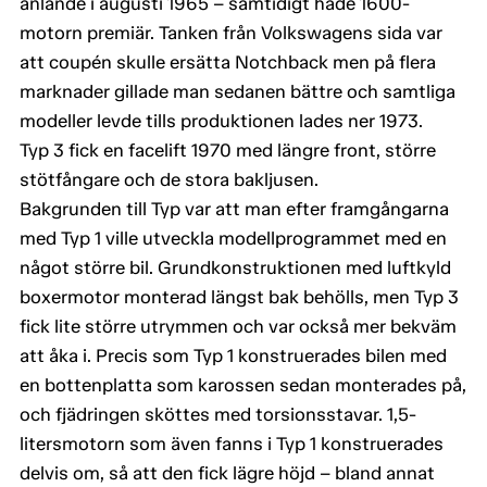
anlände i augusti 1965 – samtidigt hade 1600-
motorn premiär. Tanken från Volkswagens sida var
att coupén skulle ersätta Notchback men på flera
marknader gillade man sedanen bättre och samtliga
modeller levde tills produktionen lades ner 1973.
Typ 3 fick en facelift 1970 med längre front, större
stötfångare och de stora bakljusen.
Bakgrunden till Typ var att man efter framgångarna
med Typ 1 ville utveckla modellprogrammet med en
något större bil. Grundkonstruktionen med luftkyld
boxermotor monterad längst bak behölls, men Typ 3
fick lite större utrymmen och var också mer bekväm
att åka i. Precis som Typ 1 konstruerades bilen med
en bottenplatta som karossen sedan monterades på,
och fjädringen sköttes med torsionsstavar. 1,5-
litersmotorn som även fanns i Typ 1 konstruerades
delvis om, så att den fick lägre höjd – bland annat