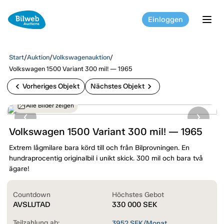
Einloggen
tog
Start
/
Auktion
/
Volkswagenauktion
/
Volkswagen 1500 Variant 300 mil! — 1965
chevron_left
chevron_right
Vorheriges Objekt
Nächstes Objekt
Alle Bilder zeigen
Volkswagen 1500 Variant 300 mil! — 1965
Extrem lågmilare bara körd till och från Bilprovningen. En
hundraprocentig originalbil i unikt skick. 300 mil och bara två
ägare!
Countdown
Höchstes Gebot
AVSLUTAD
330 000
SEK
Teilzahlung ab:
3952
SEK/Monat