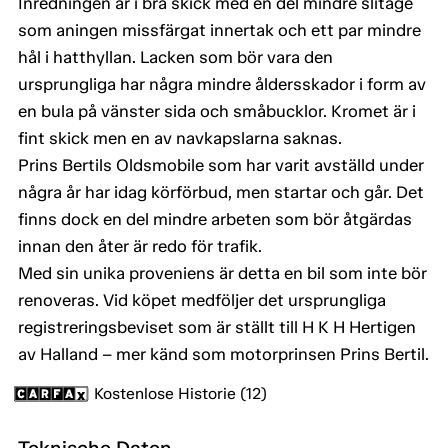
Inredningen är i bra skick med en del mindre slitage
som aningen missfärgat innertak och ett par mindre
hål i hatthyllan. Lacken som bör vara den
ursprungliga har några mindre åldersskador i form av
en bula på vänster sida och småbucklor. Kromet är i
fint skick men en av navkapslarna saknas.
Prins Bertils Oldsmobile som har varit avställd under
några år har idag körförbud, men startar och går. Det
finns dock en del mindre arbeten som bör åtgärdas
innan den åter är redo för trafik.
Med sin unika proveniens är detta en bil som inte bör
renoveras. Vid köpet medföljer det ursprungliga
registreringsbeviset som är ställt till H K H Hertigen
av Halland – mer känd som motorprinsen Prins Bertil.
Kostenlose Historie (12)