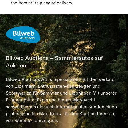
the item at its place of delivery.
Bilweb Auctions – Sammlerautos auf
Auktion
Bilweb Auctions AB ist spezialisiert auf den Verkauf
von Oldtimern, Enthusiasten-Fahrzeugen und
Sportwagen für Sammler und Liebhaber. Mit unserer
Erfahrung und Expertise bieten wir sowohl
schwedischen als auch internationalen Kunden einen
professionellen Marktplatz für den Kauf und Verkauf
von Sammlerfahrzeugen.