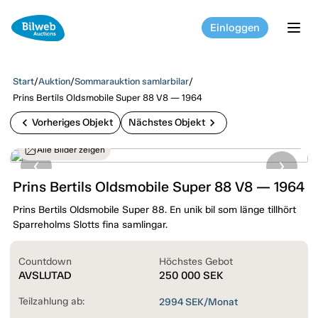
Einloggen
tog
Start
/
Auktion
/
Sommarauktion samlarbilar
/
Prins Bertils Oldsmobile Super 88 V8 — 1964
chevron_left
chevron_right
Vorheriges Objekt
Nächstes Objekt
Alle Bilder zeigen
Prins Bertils Oldsmobile Super 88 V8 — 1964
Prins Bertils Oldsmobile Super 88. En unik bil som länge tillhört
Sparreholms Slotts fina samlingar.
Countdown
Höchstes Gebot
AVSLUTAD
250 000
SEK
Teilzahlung ab:
2994
SEK/Monat