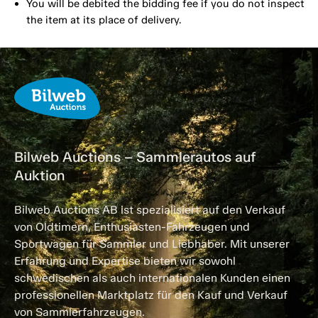
You will be debited the bidding fee if you do not inspect
the item at its place of delivery.
Bilweb Auctions – Sammlerautos auf
Auktion
Bilweb Auctions AB ist spezialisiert auf den Verkauf
von Oldtimern, Enthusiasten-Fahrzeugen und
Sportwagen für Sammler und Liebhaber. Mit unserer
Erfahrung und Expertise bieten wir sowohl
schwedischen als auch internationalen Kunden einen
professionellen Marktplatz für den Kauf und Verkauf
von Sammlerfahrzeugen.