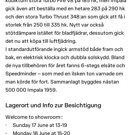
kubiktum stora Turbo Fire V8 på 185 hk, men Impala
gick även att beställa med en hetare 283 på 290 hk
och den stora Turbo Thrust 348:an som gick att få i
storlek från 250 till 335 hk. Nytt var också
stötdämpare istället för bladfjädrar, dessutom gick
det nu att köpa till luftfjädring.
I standardutförande ingick armstöd både fram och
bak, en elektrisk klocka och dubbla solskydd. Bland
de nya tillbehören för året fanns 6-stegs elsäte och
Speedminder – som med en ilsken ton varnade om
man körde för fort. Sammanlagt byggdes nästan
500 000 Impala 1959.
Lagerort und Info zur Besichtigung
Welcome to showroom·:
· Sunday 17 June at 13-19
· Monday 18 June at 15-20