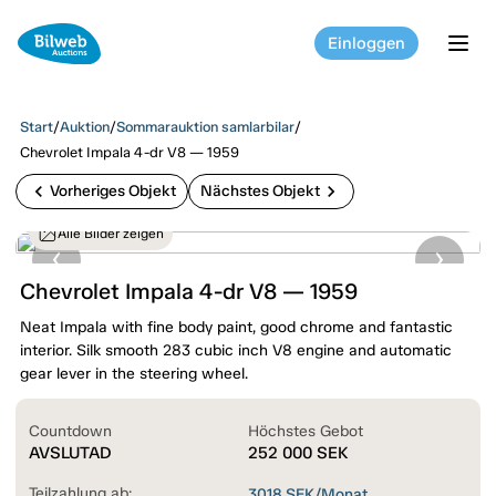
Einloggen
tog
Start
/
Auktion
/
Sommarauktion samlarbilar
/
Chevrolet Impala 4-dr V8 — 1959
chevron_left
chevron_right
Vorheriges Objekt
Nächstes Objekt
Alle Bilder zeigen
Chevrolet Impala 4-dr V8 — 1959
Neat Impala with fine body paint, good chrome and fantastic
interior. Silk smooth 283 cubic inch V8 engine and automatic
gear lever in the steering wheel.
Countdown
Höchstes Gebot
AVSLUTAD
252 000
SEK
Teilzahlung ab:
3018
SEK/Monat