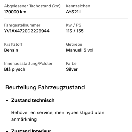
Abgelesener Tachostand (km)
Kennzeichen
170000 km
AYS21J
Fahrgestellnummer
Kw / PS
YV1AX4720D2229944
113 / 155
Kraftstoff
Getriebe
Bensin
Manuell 5 vxl
Innenausstattung/Polster
Farbe
Blå plysch
Silver
Beurteilung Fahrzeugzustand
Zustand technisch
Behöver en service, men nybesiktigad utan
anmärkning
Zustand Interieur