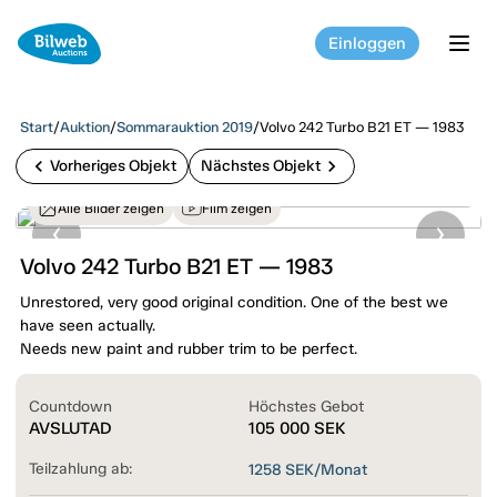
Einloggen
tog
Start
/
Auktion
/
Sommarauktion 2019
/
Volvo 242 Turbo B21 ET — 1983
chevron_left
chevron_right
Vorheriges Objekt
Nächstes Objekt
Alle Bilder zeigen
Film zeigen
Volvo 242 Turbo B21 ET — 1983
Unrestored, very good original condition. One of the best we
have seen actually.
Needs new paint and rubber trim to be perfect.
Countdown
Höchstes Gebot
AVSLUTAD
105 000
SEK
Teilzahlung ab:
1258
SEK/Monat