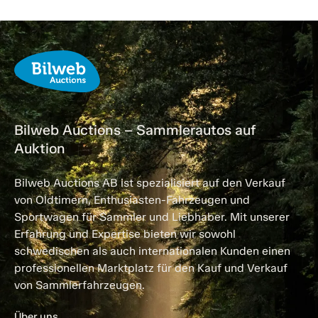
Bilweb Auctions – Sammlerautos auf
Auktion
Bilweb Auctions AB ist spezialisiert auf den Verkauf
von Oldtimern, Enthusiasten-Fahrzeugen und
Sportwagen für Sammler und Liebhaber. Mit unserer
Erfahrung und Expertise bieten wir sowohl
schwedischen als auch internationalen Kunden einen
professionellen Marktplatz für den Kauf und Verkauf
von Sammlerfahrzeugen.
Über uns