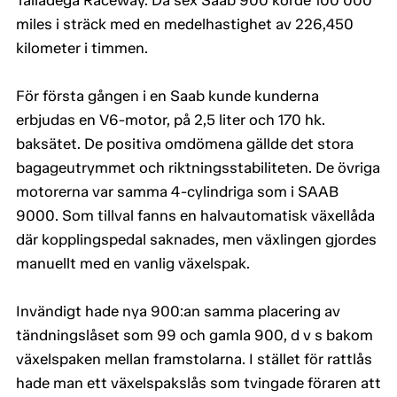
Talladega Raceway. Då sex Saab 900 körde 100 000
miles i sträck med en medelhastighet av 226,450
kilometer i timmen.
För första gången i en Saab kunde kunderna
erbjudas en V6-motor, på 2,5 liter och 170 hk.
baksätet. De positiva omdömena gällde det stora
bagageutrymmet och riktningsstabiliteten. De övriga
motorerna var samma 4-cylindriga som i SAAB
9000. Som tillval fanns en halvautomatisk växellåda
där kopplingspedal saknades, men växlingen gjordes
manuellt med en vanlig växelspak.
Invändigt hade nya 900:an samma placering av
tändningslåset som 99 och gamla 900, d v s bakom
växelspaken mellan framstolarna. I stället för rattlås
hade man ett växelspakslås som tvingade föraren att