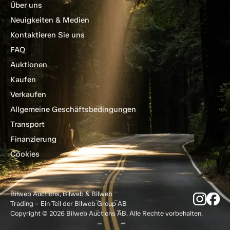
Über uns
Neuigkeiten & Medien
Kontaktieren Sie uns
FAQ
Auktionen
Kaufen
Verkaufen
Allgemeine Geschäftsbedingungen
Transport
Finanzierung
Cookies
Bilweb Auctions, Bilweb & Bilweb
Trading – Ein Teil der Bilweb Group AB
Copyright © 2026 Bilweb Auctions AB. Alle Rechte vorbehalten.