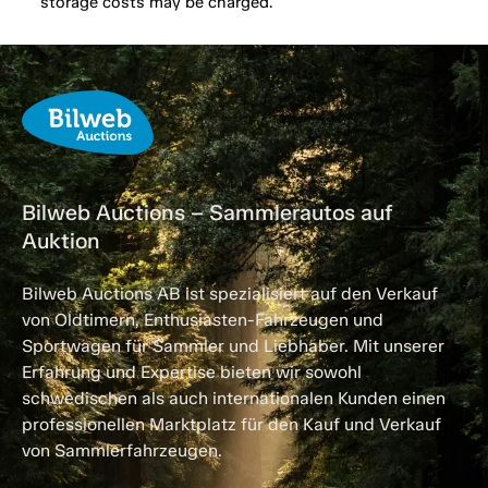
storage costs may be charged.
Bilweb Auctions – Sammlerautos auf
Auktion
Bilweb Auctions AB ist spezialisiert auf den Verkauf
von Oldtimern, Enthusiasten-Fahrzeugen und
Sportwagen für Sammler und Liebhaber. Mit unserer
Erfahrung und Expertise bieten wir sowohl
schwedischen als auch internationalen Kunden einen
professionellen Marktplatz für den Kauf und Verkauf
von Sammlerfahrzeugen.