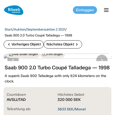
Einloggen
tog
Start
/
Auktion
/
Septemberauktion 2 2021
/
Saab 900 2.0 Turbo Coupé Talladega — 1998
chevron_left
chevron_right
Vorheriges Objekt
Nächstes Objekt
Alle Bilder zeigen
Film zeigen
Saab 900 2.0 Turbo Coupé Talladega — 1998
A superb Saab 900 Talladega with only 624 kilometers on the
clock.
Countdown
Höchstes Gebot
AVSLUTAD
320 000
SEK
Teilzahlung ab:
3833
SEK/Monat