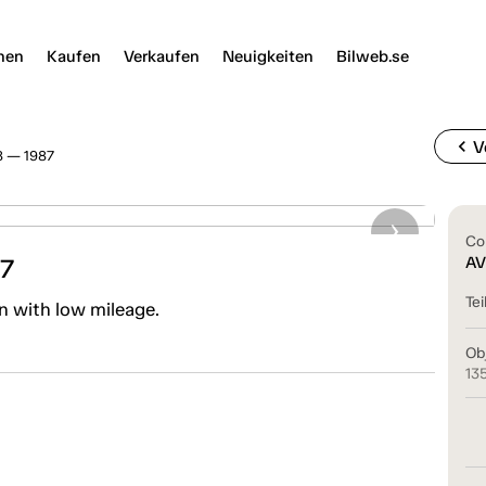
nen
Kaufen
Verkaufen
Neuigkeiten
Bilweb.se
chevron_left
V
8 — 1987
Co
87
AV
Tei
n with low mileage.
Ob
13