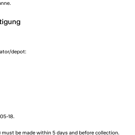
anne.
htigung
uator/depot:
-05-18.
 must be made within 5 days and before collection.