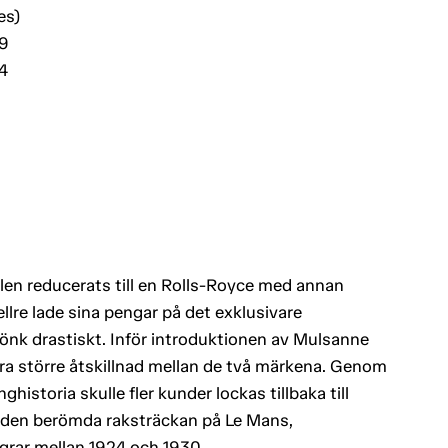
es)
19
4
len reducerats till en Rolls-Royce med annan
ellre lade sina pengar på det exklusivare
jönk drastiskt. Inför introduktionen av Mulsanne
ra större åtskillnad mellan de två märkena. Genom
ghistoria skulle fler kunder lockas tillbaka till
den berömda raksträckan på Le Mans,
grar mellan 1924 och 1930.