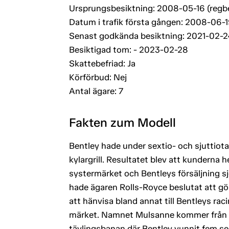
Ursprungsbesiktning: 2008-05-16 (regb
Datum i trafik första gången: 2008-06-
Senast godkända besiktning: 2021-02-2
Besiktigad tom: - 2023-02-28
Skattebefriad: Ja
Körförbud: Nej
Antal ägare: 7
Fakten zum Modell
Bentley hade under sextio- och sjuttiota
kylargrill. Resultatet blev att kunderna h
systermärket och Bentleys försäljning s
hade ägaren Rolls-Royce beslutat att gö
att hänvisa bland annat till Bentleys racin
märket. Namnet Mulsanne kommer från 
tävlingsbanan där Bentley vunnit fem se