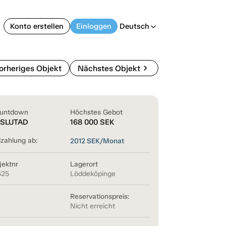
Konto erstellen
Einloggen
Deutsch
arrow_back_ios
chevron_right
orheriges Objekt
Nächstes Objekt
untdown
Höchstes Gebot
SLUTAD
168 000
SEK
lzahlung ab:
2012
SEK/Monat
jektnr
Lagerort
525
Löddeköpinge
Reservationspreis:
Nicht erreicht