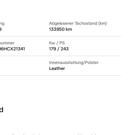
ng
Abgelesener Tachostand (km)
9
133950 km
lnummer
Kw / PS
6HCX21341
179 / 243
Innenausstattung/Polster
Leather
d