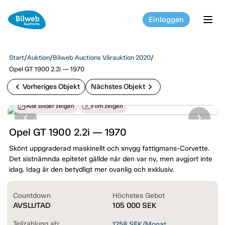
Einloggen
tog
Start
/
Auktion
/
Bilweb Auctions Vårauktion 2020
/
Opel GT 1900 2.2i — 1970
chevron_left
chevron_right
Vorheriges Objekt
Nächstes Objekt
Alle Bilder zeigen
Film zeigen
Opel GT 1900 2.2i — 1970
Skönt uppgraderad maskinellt och snygg fattigmans-Corvette.
Det sistnämnda epitetet gällde när den var ny, men avgjort inte
idag. Idag är den betydligt mer ovanlig och exklusiv.
Countdown
Höchstes Gebot
AVSLUTAD
105 000
SEK
Teilzahlung ab:
1258
SEK/Monat