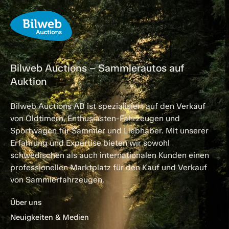
Bilweb Auctions – Sammlerautos auf
Auktion
Bilweb Auctions AB ist spezialisiert auf den Verkauf
von Oldtimern, Enthusiasten-Fahrzeugen und
Sportwagen für Sammler und Liebhaber. Mit unserer
Erfahrung und Expertise bieten wir sowohl
schwedischen als auch internationalen Kunden einen
professionellen Marktplatz für den Kauf und Verkauf
von Sammlerfahrzeugen.
Über uns
Neuigkeiten & Medien